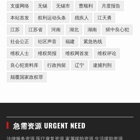
支援网络
无锡
无锡市
曹顺利
月度报告
本站首发
权利运动头条
残疾人
江天勇
江苏
江苏省
河南
湖北
湖南
狱中良心犯
社会公正
社区声音
福建
紧急热线
维权人士
维权简报
维权网首发
维权评论
良心犯资料库
行政拘留
辽宁
逮捕判刑
颠覆国家政权罪
急需资源 URGENT NEED
法律服务资源 医疗康复资源 家属援助资源 生活援助资源