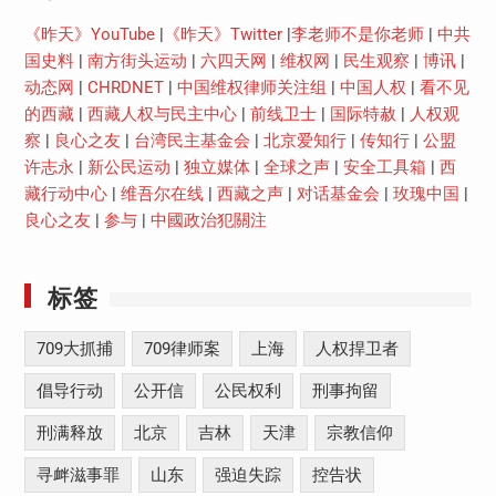
《昨天》YouTube
|
《昨天》Twitter
|
李老师不是你老师
|
中共
国史料
|
南方街头运动
|
六四天网
|
维权网
|
民生观察
|
博讯
|
动态网
|
CHRDNET
|
中国维权律师关注组
|
中国人权
|
看不见
的西藏
|
西藏人权与民主中心
|
前线卫士
|
国际特赦
|
人权观
察
|
良心之友
|
台湾民主基金会
|
北京爱知行
|
传知行
|
公盟
许志永
|
新公民运动
|
独立媒体
|
全球之声
|
安全工具箱
|
西
藏行动中心
|
维吾尔在线
|
西藏之声
|
对话基金会
|
玫瑰中国
|
良心之友
|
参与
|
中國政治犯關注
标签
709大抓捕
709律师案
上海
人权捍卫者
倡导行动
公开信
公民权利
刑事拘留
刑满释放
北京
吉林
天津
宗教信仰
寻衅滋事罪
山东
强迫失踪
控告状