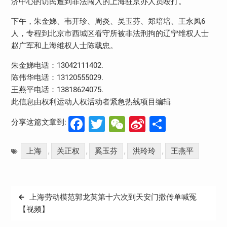
济中心的访民遭到非法闯入的上海驻京办人员殴打。
下午，朱金娣、韦开珍、周炎、吴玉芬、郑培培、王永凤6
人，专程到北京市西城区看守所被非法刑拘的辽宁维权人士
赵广军和上海维权人士陈载忠。
朱金娣电话：13042111402.
陈伟华电话：13120555029.
王燕平电话：13818624075.
此信息由权利运动人权活动者紧急热线项目编辑
Facebook
Twitter
WeChat
Sina
分
分享这篇文章到:
Weibo
享
上海
关正权
奚玉芬
洪玲玲
王燕平
,
,
,
,
文
上海劳动模范郭龙英第十六次到天安门撒传单喊冤
章
【视频】
导