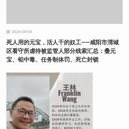
2026-08-06
死人用的元宝，活人干的奴工——咸阳市渭城
区看守所虐待被监管人部分线索汇总：叠元
宝、铅中毒、任务制体罚、死亡封锁