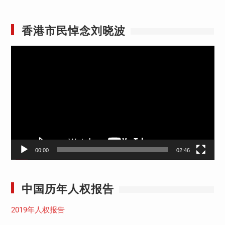
香港市民悼念刘晓波
视
频
播
放
器
00:00
02:46
中国历年人权报告
2019年人权报告