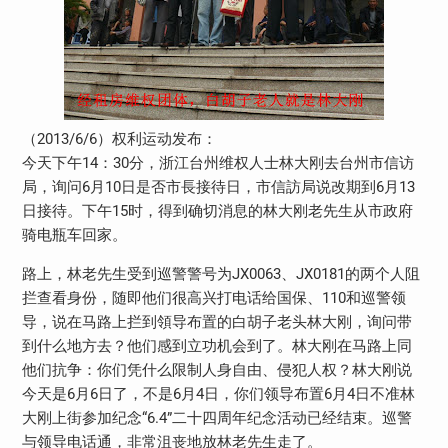
（2013/6/6）权利运动发布：
今天下午14：30分，浙江台州维权人士林大刚去台州市信访
局，询问6月10日是否市長接待日，市信訪局说改期到6月13
日接待。下午15时，得到确切消息的林大刚老先生从市政府
骑电瓶车回家。
路上，林老先生受到巡警警号为JX0063、JX0181的两个人阻
拦查看身份，随即他们很高兴打电话给国保、110和巡警领
导，说在马路上拦到領导布置的白胡子老头林大刚，询问带
到什么地方去？他们感到立功机会到了。林大刚在马路上同
他们抗争：你们凭什么限制人身自由、侵犯人权？林大刚说
今天是6月6日了，不是6月4日，你们领导布置6月4日不准林
大刚上街参加纪念“6.4”二十四周年纪念活动已经结束。巡警
与领导电话通，非常沮丧地放林老先生走了。