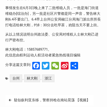
事情发生在6月3日晚上来了二批维稳人员，一批是海门街道
维稳办[综治办]，另一批是社区片警都是同一声音，警告林大
刚6.4不要出门。6.4早上台州公安局椒江分局海门派出所所長
打电话给林大刚，约8：30分去吃早茶，劝阻当天不要上街。
从以上情况说明台州政法委、公安局对维权人士林大刚己进
行严密布控。
林大刚电话：15857689771。
此信息由权利运动人权活动者紧急热线项目编辑
Facebook
Twitter
WeChat
Sina
分
分享这篇文章到:
Weibo
享
台州
林大刚
浙江
,
,
文
疑似叙利亚东移，警察持枪在南站晃荡 【视频】
章