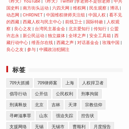
《昨天》YouTube
|
《昨天》Twitter
|
李老师不是你老师
|
中共
国史料
|
南方街头运动
|
六四天网
|
维权网
|
民生观察
|
博讯
|
动态网
|
CHRDNET
|
中国维权律师关注组
|
中国人权
|
看不见
的西藏
|
西藏人权与民主中心
|
前线卫士
|
国际特赦
|
人权观
察
|
良心之友
|
台湾民主基金会
|
北京爱知行
|
传知行
|
公盟
许志永
|
新公民运动
|
独立媒体
|
全球之声
|
安全工具箱
|
西
藏行动中心
|
维吾尔在线
|
西藏之声
|
对话基金会
|
玫瑰中国
|
良心之友
|
参与
|
中國政治犯關注
标签
709大抓捕
709律师案
上海
人权捍卫者
倡导行动
公开信
公民权利
刑事拘留
刑满释放
北京
吉林
天津
宗教信仰
寻衅滋事罪
山东
强迫失踪
控告状
支援网络
无锡
无锡市
曹顺利
月度报告