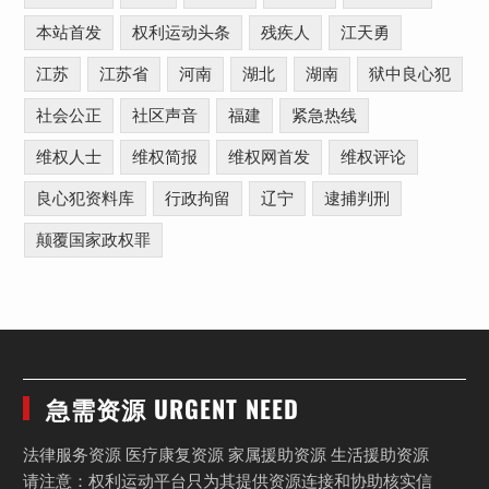
本站首发
权利运动头条
残疾人
江天勇
江苏
江苏省
河南
湖北
湖南
狱中良心犯
社会公正
社区声音
福建
紧急热线
维权人士
维权简报
维权网首发
维权评论
良心犯资料库
行政拘留
辽宁
逮捕判刑
颠覆国家政权罪
急需资源 URGENT NEED
法律服务资源 医疗康复资源 家属援助资源 生活援助资源
请注意：权利运动平台只为其提供资源连接和协助核实信