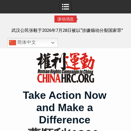
滚动消息
察以
武汉公民张毅于2026年7月28日被以“涉嫌煽动分裂国家罪”
执行逮捕 目前羁押在拉萨市看守所
简体中文
Skip
to
content
Take Action Now
and Make a
Difference