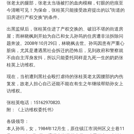
张老太的腿部，张老太当场被打的血肉模糊，钉眼的疤痕至
今清晰可见！为保命，张桂英只能接受政府提出的以“街道的
旧房进行产权交换”的条件。
出黑监狱后，张桂英住进了产权交换的、破旧不堪的街道房
屋；而林晓枫则开始为自己和女儿孙筠的住房遭非法拆除问
题奔波。2008年10月29日，林晓枫去世。孙筠因患有严重心
脏病，尤其是遭遇黑社会拆迁的恐怖后，见到政府和警察就
不由自主浑身发抖，所以只能委托同样是九死一生的奶奶张
桂英上访维权。
现在，当初遭到黑社会殴打虐待的张桂英老太因腰部的内伤
复发，故老人担心自己还能不能在有生之年继续帮助孙女上
访维权。
张桂英电话：15162970820.
附：《上访维权委托书》
各级领导：
本人孙筠，女，1984年12月生，原住镇江市润州区义士巷11