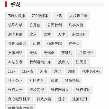
标签
709大抓捕
709律师案
上海
人权捍卫者
倡导行动
公开信
公民权利
刑事拘留
刑满释放
北京
吉林
天津
宗教信仰
寻衅滋事罪
山东
强迫失踪
控告状
支援网络
无锡
无锡市
曹顺利
月度报告
本站首发
权利运动头条
残疾人
江天勇
江苏
江苏省
河南
湖北
湖南
狱中良心犯
社会公正
社区声音
福建
紧急热线
维权人士
维权简报
维权网首发
维权评论
良心犯资料库
行政拘留
辽宁
逮捕判刑
颠覆国家政权罪