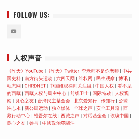
FOLLOW US:
Youtube
人权声音
《昨天》YouTube
|
《昨天》Twitter
|
李老师不是你老师
|
中共
国史料
|
南方街头运动
|
六四天网
|
维权网
|
民生观察
|
博讯
|
动态网
|
CHRDNET
|
中国维权律师关注组
|
中国人权
|
看不见
的西藏
|
西藏人权与民主中心
|
前线卫士
|
国际特赦
|
人权观
察
|
良心之友
|
台湾民主基金会
|
北京爱知行
|
传知行
|
公盟
许志永
|
新公民运动
|
独立媒体
|
全球之声
|
安全工具箱
|
西
藏行动中心
|
维吾尔在线
|
西藏之声
|
对话基金会
|
玫瑰中国
|
良心之友
|
参与
|
中國政治犯關注