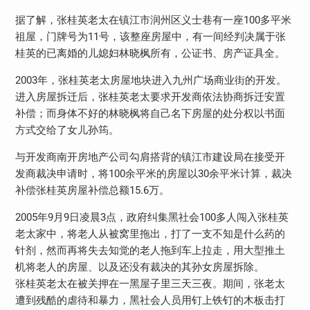
据了解，张桂英老太在镇江市润州区义士巷有一座100多平米
祖屋，门牌号为11号，该整座房屋中，有一间经判决属于张
桂英的已离婚的儿媳妇林晓枫所有，公证书、房产证具全。
2003年，张桂英老太房屋地块进入九州广场商业街的开发。
进入房屋拆迁后，张桂英老太要求开发商依法协商拆迁安置
补偿；而身体不好的林晓枫将自己名下房屋的处分权以书面
方式交给了女儿孙筠。
与开发商南开房地产公司勾肩搭背的镇江市建设局在接受开
发商裁决申请时，将100余平米的房屋以30余平米计算，裁决
补偿张桂英房屋补偿总额15.6万。
2005年9月9日凌晨3点，政府纠集黑社会100多人闯入张桂英
老太家中，将老人从被窝里拖出，打了一支不知是什么药的
针剂，然而再将失去知觉的老人拖到车上拉走，用大型推土
机将老人的房屋、以及还没有裁决的其孙女房屋拆除。
张桂英老太在被关押在一黑屋子里三天三夜。期间，张老太
遭到残酷的虐待和暴力，黑社会人员用钉上铁钉的木板击打