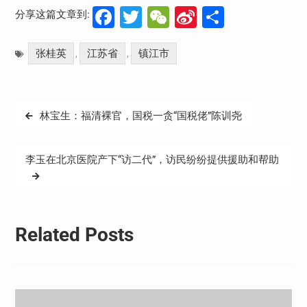
Facebook
Twitter
WeChat
Sina
分
分享这篇文章到:
Weibo
享
张桂英
江苏省
镇江市
,
,
文
林宝生：福清裸官，国税一贪“国税佬”陈训尧
章
导
李玉在北京医院产下“访二代”，访民纷纷提供援助和帮助
航
Related Posts