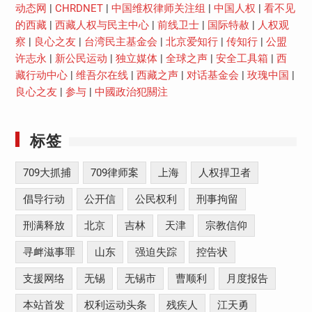
动态网
|
CHRDNET
|
中国维权律师关注组
|
中国人权
|
看不见
的西藏
|
西藏人权与民主中心
|
前线卫士
|
国际特赦
|
人权观
察
|
良心之友
|
台湾民主基金会
|
北京爱知行
|
传知行
|
公盟
许志永
|
新公民运动
|
独立媒体
|
全球之声
|
安全工具箱
|
西
藏行动中心
|
维吾尔在线
|
西藏之声
|
对话基金会
|
玫瑰中国
|
良心之友
|
参与
|
中國政治犯關注
标签
709大抓捕
709律师案
上海
人权捍卫者
倡导行动
公开信
公民权利
刑事拘留
刑满释放
北京
吉林
天津
宗教信仰
寻衅滋事罪
山东
强迫失踪
控告状
支援网络
无锡
无锡市
曹顺利
月度报告
本站首发
权利运动头条
残疾人
江天勇