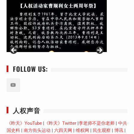
FOLLOW US:
Youtube
人权声音
《昨天》YouTube
|
《昨天》Twitter
|
李老师不是你老师
|
中共
国史料
|
南方街头运动
|
六四天网
|
维权网
|
民生观察
|
博讯
|