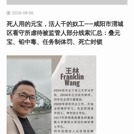
2026-08-06
死人用的元宝，活人干的奴工——咸阳市渭城
区看守所虐待被监管人部分线索汇总：叠元
宝、铅中毒、任务制体罚、死亡封锁