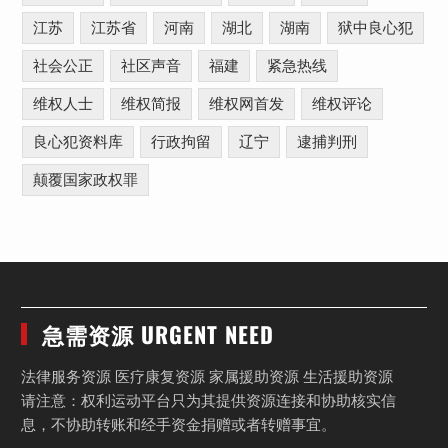
江苏
江苏省
河南
湖北
湖南
狱中良心犯
社会公正
社区声音
福建
紧急热线
维权人士
维权简报
维权网首发
维权评论
良心犯资料库
行政拘留
辽宁
逮捕判刑
颠覆国家政权罪
急需资源 URGENT NEED
法律服务资源 医疗康复资源 家属援助资源 生活援助资源
请注意：权利运动平台只为其提供资源连接和协助核实信
息，不协助转账和经手资金捐赠或者转赠事宜。