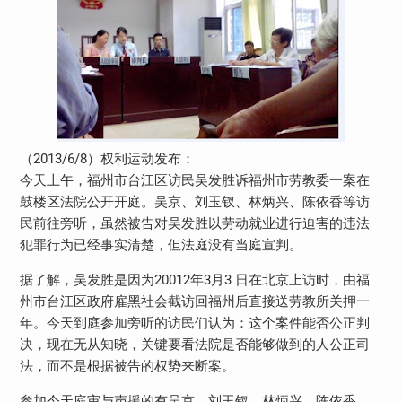
（2013/6/8）权利运动发布：
今天上午，福州市台江区访民吴发胜诉福州市劳教委一案在
鼓楼区法院公开开庭。吴京、刘玉钗、林炳兴、陈依香等访
民前往旁听，虽然被告对吴发胜以劳动就业进行迫害的违法
犯罪行为已经事实清楚，但法庭没有当庭宣判。
据了解，吴发胜是因为20012年3月3 日在北京上访时，由福
州市台江区政府雇黑社会截访回福州后直接送劳教所关押一
年。今天到庭参加旁听的访民们认为：这个案件能否公正判
决，现在无从知晓，关键要看法院是否能够做到的人公正司
法，而不是根据被告的权势来断案。
参加今天庭审与声援的有吴京、刘玉钗、林炳兴、陈依香、