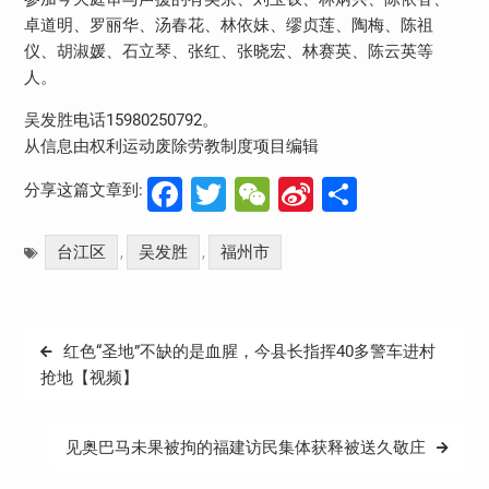
卓道明、罗丽华、汤春花、林依妹、缪贞莲、陶梅、陈祖
仪、胡淑媛、石立琴、张红、张晓宏、林赛英、陈云英等
人。
吴发胜电话15980250792。
从信息由权利运动废除劳教制度项目编辑
Facebook
Twitter
WeChat
Sina
分
分享这篇文章到:
Weibo
享
台江区
吴发胜
福州市
,
,
文
红色“圣地”不缺的是血腥，今县长指挥40多警车进村
章
抢地【视频】
导
航
见奥巴马未果被拘的福建访民集体获释被送久敬庄