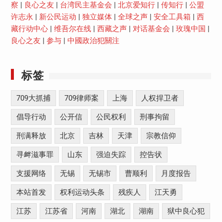
察
|
良心之友
|
台湾民主基金会
|
北京爱知行
|
传知行
|
公盟
许志永
|
新公民运动
|
独立媒体
|
全球之声
|
安全工具箱
|
西
藏行动中心
|
维吾尔在线
|
西藏之声
|
对话基金会
|
玫瑰中国
|
良心之友
|
参与
|
中國政治犯關注
标签
709大抓捕
709律师案
上海
人权捍卫者
倡导行动
公开信
公民权利
刑事拘留
刑满释放
北京
吉林
天津
宗教信仰
寻衅滋事罪
山东
强迫失踪
控告状
支援网络
无锡
无锡市
曹顺利
月度报告
本站首发
权利运动头条
残疾人
江天勇
江苏
江苏省
河南
湖北
湖南
狱中良心犯