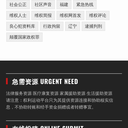
社会公正
社区声音
福建
紧急热线
维权人士
维权简报
维权网首发
维权评论
良心犯资料库
行政拘留
辽宁
逮捕判刑
颠覆国家政权罪
急需资源 URGENT NEED
法律服务资源 医疗康复资源 家属援助资源 生活援助资源
请注意：权利运动平台只为其提供资源连接和协助核实信
息，不协助转账和经手资金捐赠或者转赠事宜。