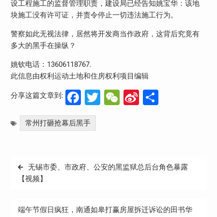
设工程施工的监督管理职责，建设局已经告知姚宝华：该地
块施工没有许可证，并责令停止一切违法施工行为。
警察如此无视法律，居然将开发商当作政府，这背后究竟有
多大的黑手在操纵？
姚钦电话：13606118767.
此信息由权利运动土地和住房权利项目编辑
Facebook
Twitter
WeChat
Sina
分
分享这篇文章到:
Weibo
享
常州打砸抢幕后黑手
文
无锡市委、市政府、公安的黑监狱总后台角色暴露
章
【视频】
导
航
端午节假日疯狂，南通如皋打赢房屋拆迁诉讼的田书华