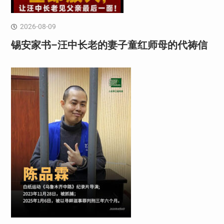
2026-08-09
锡安家书–汪中长老的妻子童红⁩师母的代祷信