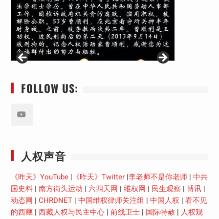
FOLLOW US:
Youtube
人权声音
《昨天》YouTube
|
《昨天》Twitter
|
李老师不是你老师
|
中共
国史料
|
南方街头运动
|
六四天网
|
维权网
|
民生观察
|
博讯
|
动态网
|
CHRDNET
|
中国维权律师关注组
|
中国人权
|
看不见
的西藏
|
西藏人权与民主中心
|
前线卫士
|
国际特赦
|
人权观