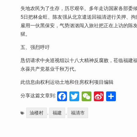
失地农民为了生存，历尽艰辛。多年走访国家各部委
5
日把林金旺、陈友强从北京遣送回福清进行关押、拘
雇用一伙黑保安，气势汹汹闯入旅社把正在上访的陈
狱。
五、强烈呼吁
恳切请求中央巡视组以十八大精神反腐败，莅临福建
永葆共产党基业千秋万代。
此信息由权利运动土地和住房权利项目编辑
Facebook
Twitter
WeChat
Sina
分
分享这篇文章到:
Weibo
享
油楼村
福建
福清市
,
,