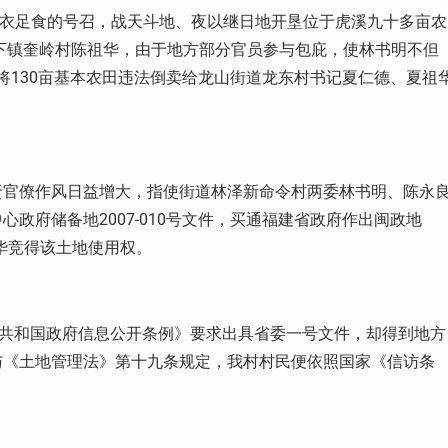
丰衣足食的号召，战天斗地、夜以继日地开垦位于虎溪九十多亩农
下镇奎岭村陈祖华，由于地方部分官员参与包庇，使林书明不但
将
130
亩基本农田违法倒卖给龙山街道龙东村书记夏仁德、夏祖
贤官僚作风日益增大，指使街道林泽新命令村两委林书明、陈永
中心政府储备地
2007-010
号文件，买通福建省政府作出闽政地
华竞得该土地使用权。
共和国政府信息公开条例》要求出具省委一号文件，却得到地方
与《土地管理法》第十九条规定，我村村民便依照国家《信访条