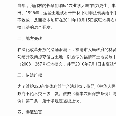
当年，我们村的长辈们响应“农业学大寨”自力更生、
田。
1995
年，这些土地被村干部林书明非法倒卖给阳
不收敛，反而变本加厉在
2011
年
10
月
15
日疯狂地再次
搞非法的房产开发。
二、地方失政
在深化改革开放的汹涌浪潮下，福清市人民政府的林
勾结开发商掠夺侵占土地，以虚假的福清市土地发展
（
2008
）
267
号征地批文，并于
2010
年
7
月
1
日由夏祖
三、依法维权
为了维护
220
亩集体利益与合法利益，依照《中华人民
政府不伦不类三级回复。依照《基本农田保护条例》
例》第二条、第十条规定逐级上访。
四、惨遭迫害