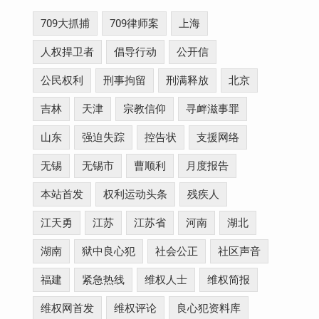
709大抓捕
709律师案
上海
人权捍卫者
倡导行动
公开信
公民权利
刑事拘留
刑满释放
北京
吉林
天津
宗教信仰
寻衅滋事罪
山东
强迫失踪
控告状
支援网络
无锡
无锡市
曹顺利
月度报告
本站首发
权利运动头条
残疾人
江天勇
江苏
江苏省
河南
湖北
湖南
狱中良心犯
社会公正
社区声音
福建
紧急热线
维权人士
维权简报
维权网首发
维权评论
良心犯资料库