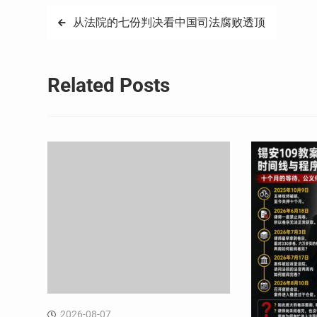
文
从法院的七份判决看中国司法腐败透顶
章
导
Related Posts
航
2026-08-07