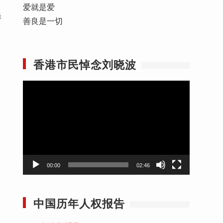
爱就是爱
样
善良是一切
香港市民悼念刘晓波
视
频
播
放
器
00:00
02:46
中国历年人权报告