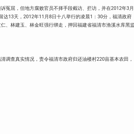
倾诉冤屈，但地方腐败官员不择手段截访、拦访，并在
2012
年
3
月
留达
13
天，
2012
年
11
月
8
日十八举行的凌晨
1
：
30
分，福清政府
友仁、林建玉、林金旺强行绑走，押回福建省福清市渔溪水库黑
福清调查真实情况，责令福清市政府归还油楼村
220
亩基本农田，