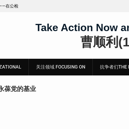
王藏：颠倒黑白，推卸责任，继续为村支书恶行当保
伞 ——追究「王浩溺死事件」【进展之六】
Take Action Now a
曹顺利(19
ATIONAL
关注领域 FOCUSING ON
抗争者们THE RE
永葆党的基业