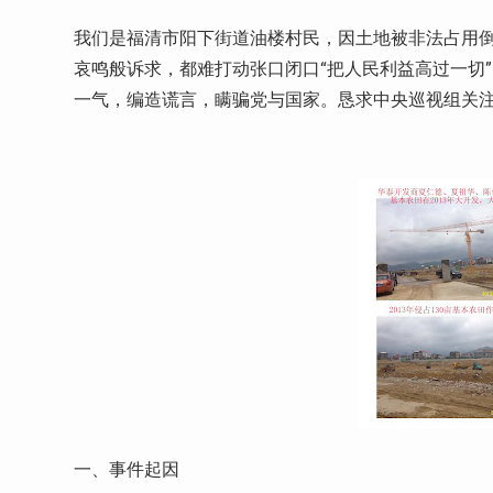
我们是福清市阳下街道油楼村民，因土地被非法占用
哀鸣般诉求，都难打动张口闭口“把人民利益高过一切
一气，编造谎言，瞒骗党与国家。恳求中央巡视组关
一、事件起因