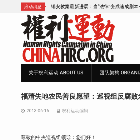
成速成剧本——在公检
锡安教案王聪女士被抓更多细节曝光 之一
滚动消息
Skip
to
content
关于权利运动 ABOUT US
团队架构 ORGANIZ
福清失地农民善良愿望：巡视组反腐败
2013-06-16
权利运动编辑
尊敬的中央巡视组领导：您们好！