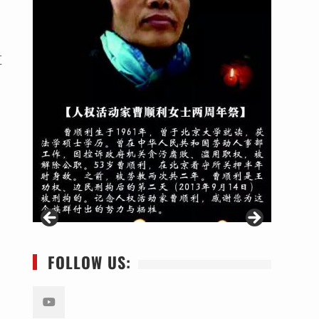
监
FOLLOW US: