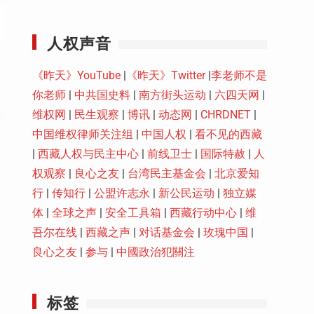
Youtube
人权声音
《昨天》YouTube
|
《昨天》Twitter
|
李老师不是
你老师
|
中共国史料
|
南方街头运动
|
六四天网
|
维权网
|
民生观察
|
博讯
|
动态网
|
CHRDNET
|
中国维权律师关注组
|
中国人权
|
看不见的西藏
|
西藏人权与民主中心
|
前线卫士
|
国际特赦
|
人
权观察
|
良心之友
|
台湾民主基金会
|
北京爱知
行
|
传知行
|
公盟许志永
|
新公民运动
|
独立媒
体
|
全球之声
|
安全工具箱
|
西藏行动中心
|
维
吾尔在线
|
西藏之声
|
对话基金会
|
玫瑰中国
|
良心之友
|
参与
|
中國政治犯關注
标签