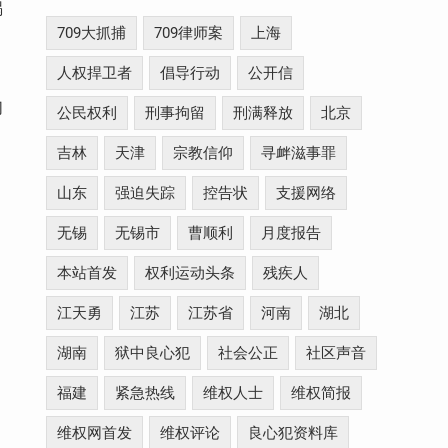
祸
709大抓捕
709律师案
上海
人权捍卫者
倡导行动
公开信
们
公民权利
刑事拘留
刑满释放
北京
吉林
天津
宗教信仰
寻衅滋事罪
山东
强迫失踪
控告状
支援网络
无锡
无锡市
曹顺利
月度报告
本站首发
权利运动头条
残疾人
江天勇
江苏
江苏省
河南
湖北
湖南
狱中良心犯
社会公正
社区声音
福建
紧急热线
维权人士
维权简报
维权网首发
维权评论
良心犯资料库