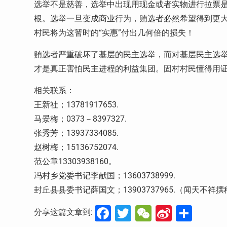
选举不是慈善，选举中出现用现金或者实物进行拉票
根。选举一旦变成商业行为，贿选者必然希望得到更大
村民将为这暂时的“实惠”付出几何倍的损失！
贿选者严重破坏了基层的民主选举，而对基层民主选
才是真正害怕民主进程的利益集团。固村村民懂得用
相关联系：
王新社；13781917653.
马景梅；0373－8397327.
张秀芳；13937334085.
赵树梅；15136752074.
范公章13303938160。
冯村乡党委书记李献国；13603738999.
封丘县县委书记薛国文；13903737965.（闻天不祥撰
Facebook
Twitter
WeChat
Sina
分
分享这篇文章到: