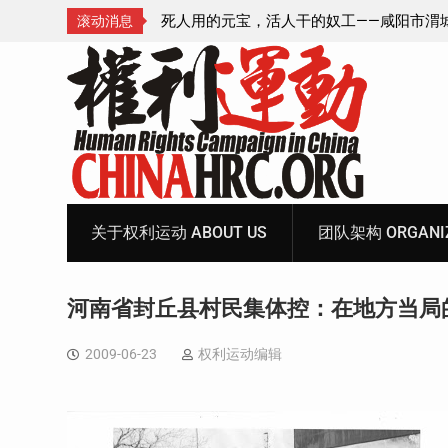
—咸阳市渭城区看守所
锡安教案王林牧师狱中信件：荒诞的人与公
滚动消息
元宝、铅中毒、任务制
Skip
to
content
关于权利运动 ABOUT US
团队架构 ORGANIZ
河南省封丘县村民集体控：在地方当局
2009-06-23
权利运动编辑