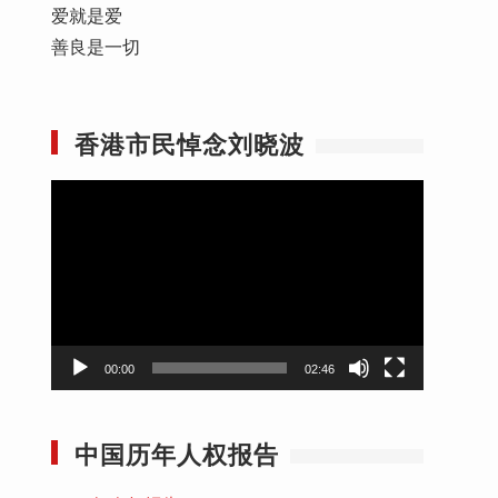
爱就是爱
善良是一切
香港市民悼念刘晓波
视
频
播
放
器
00:00
02:46
中国历年人权报告