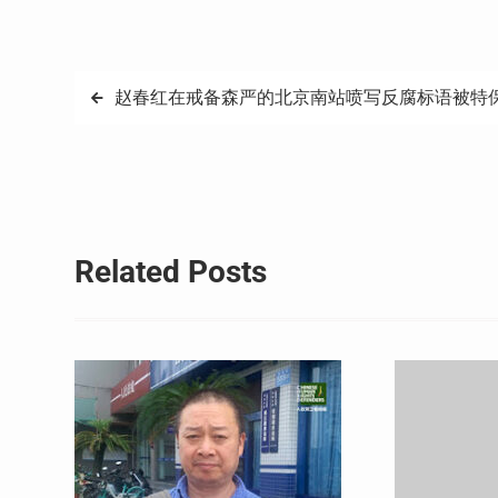
Weibo
享
文
赵春红在戒备森严的北京南站喷写反腐标语被特
章
导
航
Related Posts