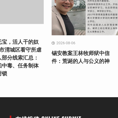
元宝，活人干的奴
2026-08-06
阳市渭城区看守所虐
锡安教案王林牧师狱中信
人部分线索汇总：
件：荒诞的人与公义的神
铅中毒、任务制体
封锁