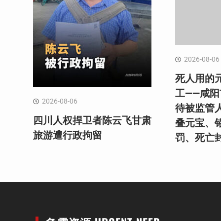
2026-08-06
死人用的
工——咸
2026-08-06
待被监管
四川人权捍卫者陈云飞甘肃
叠元宝、
旅游遭行政拘留
罚、死亡