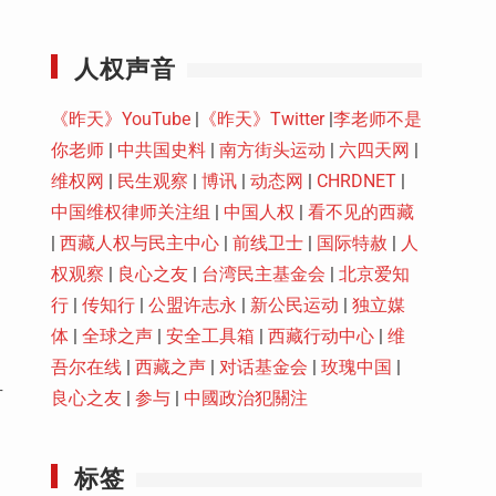
Youtube
人权声音
《昨天》YouTube
|
《昨天》Twitter
|
李老师不是
你老师
|
中共国史料
|
南方街头运动
|
六四天网
|
维权网
|
民生观察
|
博讯
|
动态网
|
CHRDNET
|
中国维权律师关注组
|
中国人权
|
看不见的西藏
|
西藏人权与民主中心
|
前线卫士
|
国际特赦
|
人
权观察
|
良心之友
|
台湾民主基金会
|
北京爱知
行
|
传知行
|
公盟许志永
|
新公民运动
|
独立媒
体
|
全球之声
|
安全工具箱
|
西藏行动中心
|
维
吾尔在线
|
西藏之声
|
对话基金会
|
玫瑰中国
|
有
良心之友
|
参与
|
中國政治犯關注
标签