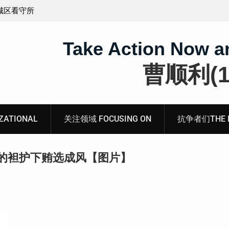
义的神
顾玲娣：涉黑涉恶刑事报案信
Take Action Now a
曹顺利(19
ATIONAL
关注领域 FOCUSING ON
抗争者们THE RE
的袒护下贿选成风【图片】