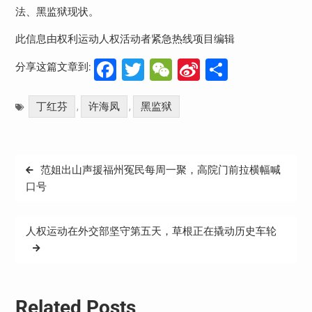
法、黑监狱现状。
此信息由权利运动人权活动者紧急热线项目编辑
Facebook
Twitter
WeChat
Sina
分
分享这篇文章到:
Weibo
享
丁红芬
许海凤
黑监狱
,
,
文
范姐出山声援福州冤民每周一聚，高院门前拉横幅喊
章
口号
导
航
人权运动在外交部坚守第五天，草根正在撬动历史车轮
Related Posts