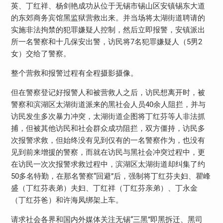
英、丁红祥、杨剑艳成功从位于无锡市锡山区安镇锡东大道
的东郊商务宾馆黑监狱营救出来。并当场将太湖街道聘请的
实施非法拘禁的犯罪嫌疑人控制，然后立即报警，安镇派出
所一名警察和十几保安出警，访民将7名犯罪嫌疑人（5男2
女）交给了警察。
整个营救和报警过程有全程摄影摄像。
但在警察登记好报警人和被营救人之后，访民想离开时，被
警察和滨湖区太湖街道派来的黑社会人员40余人阻拦，并与
访民发生多次暴力冲突，太湖街道企图将丁红芬等人非法抓
捕，但被其他访民和社会群众成功阻拦，双方僵持，访民多
次报警求救，但始终没有见到仅有的一名警察作为，也没有
见到前来增援的警察，而就在访民与黑社会冲突过程中，更
在访民一次次报警求救过程中，滨湖区太湖街道却纠集了约
50多名特勤，在那名警察“回避”后，强制将丁红芬夫妇、瞿峰
盛（丁红芬表弟）夫妇、丁红祥（丁红芬亲弟）、丁永金
（丁红芬爸）和许海凤绑架上车。
请求社会各界和国内外媒体关注无锡“三黑”即黑拆迁、黑司