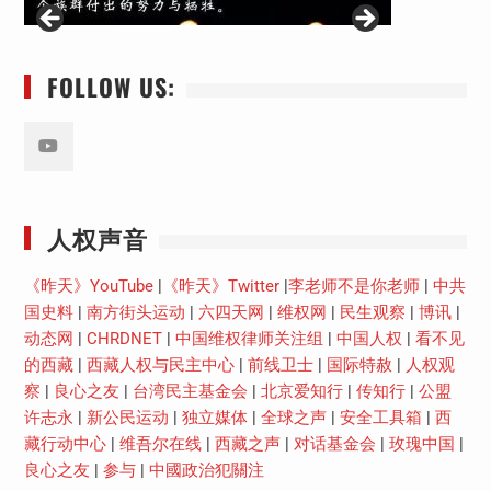
FOLLOW US:
Youtube
人权声音
《昨天》YouTube
|
《昨天》Twitter
|
李老师不是你老师
|
中共
国史料
|
南方街头运动
|
六四天网
|
维权网
|
民生观察
|
博讯
|
动态网
|
CHRDNET
|
中国维权律师关注组
|
中国人权
|
看不见
的西藏
|
西藏人权与民主中心
|
前线卫士
|
国际特赦
|
人权观
察
|
良心之友
|
台湾民主基金会
|
北京爱知行
|
传知行
|
公盟
许志永
|
新公民运动
|
独立媒体
|
全球之声
|
安全工具箱
|
西
藏行动中心
|
维吾尔在线
|
西藏之声
|
对话基金会
|
玫瑰中国
|
良心之友
|
参与
|
中國政治犯關注