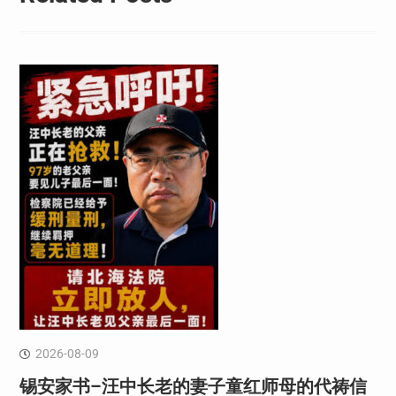
2026-08-09
锡安家书–汪中长老的妻子童红⁩师母的代祷信