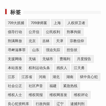
标签
709大抓捕
709律师案
上海
人权捍卫者
倡导行动
公开信
公民权利
刑事拘留
刑满释放
北京
吉林
天津
宗教信仰
寻衅滋事罪
山东
强迫失踪
控告状
支援网络
无锡
无锡市
曹顺利
月度报告
本站首发
权利运动头条
残疾人
江天勇
江苏
江苏省
河南
湖北
湖南
狱中良心犯
社会公正
社区声音
福建
紧急热线
维权人士
维权简报
维权网首发
维权评论
良心犯资料库
行政拘留
辽宁
逮捕判刑