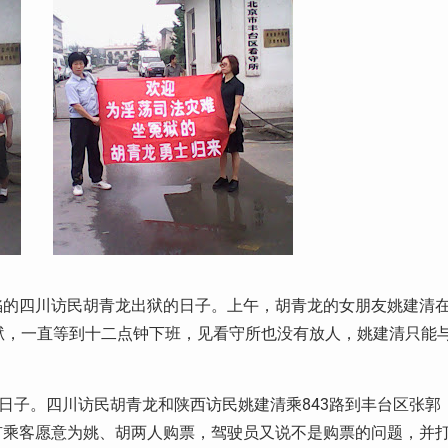
陷的四川访民胡青龙出狱的日子。上午，胡青龙的女朋友姚建清
狱，一直等到十二点钟下班，见看守所也没有放人，姚建清只能
跳的日子。四川访民胡青龙和陕西访民姚建清乘843路到丰台区张郭
有乘客愿意为姚、胡两人购票，驾驶员又说不是购票的问题，并