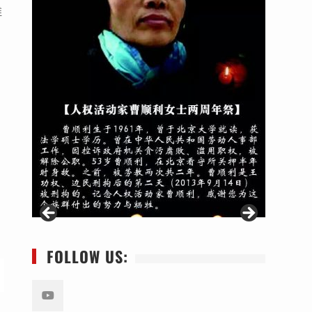
维
FOLLOW US: