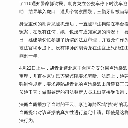
了110通知警察抓访民。胡青龙在公交车停下时跳车
助，结果羊入虎口，遭几个警察围殴，三颗牙齿被当
身受重伤的胡青龙被抓走后，一直被非法拘禁在丰台看
冤案，在没有任何手续、也没有通知家属的情况下，要将
日，姚建清匆忙参加了所谓的法庭审理，并被允许作
被法官喝令退下。没有律师的胡青龙在法庭上只能任
判刑一年。
4月22日上午，胡青龙遭北京丰台区公安分局卢沟桥
审理，几百在京访民齐聚该院要求旁听。法庭上，姚
强制性规定，要求诬陷胡青龙的卢沟桥派出所警察王
员姚玉芳；做假鉴定的司法鉴定人员未出庭接受质询
法庭当庭播放了当时的王云、李连海跨区域“执法”的
当庭提出对该证据的真实性进行鉴定申请。即使是这
法行为。