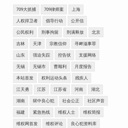
709大抓捕
709律师案
上海
人权捍卫者
倡导行动
公开信
公民权利
刑事拘留
刑满释放
北京
吉林
天津
宗教信仰
寻衅滋事罪
山东
强迫失踪
控告状
支援网络
无锡
无锡市
曹顺利
月度报告
本站首发
权利运动头条
残疾人
江天勇
江苏
江苏省
河南
湖北
湖南
狱中良心犯
社会公正
社区声音
福建
紧急热线
维权人士
维权简报
维权网首发
维权评论
良心犯资料库