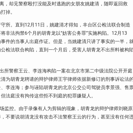
逃离，却见警察殴打没能及时逃跑的女朋友姚建清，随即返回救
场打掉。
守所。直到12月11日，姚建清才得知，丰台区公检法联合制造
非法拘禁6个月的胡青龙以“妨害公务罪”实施构陷。12月13
为事件的当事人出庭作证。但是，当姚建清只讲了事实的一半，
由公检法联合构陷，直到一个月后，受害人胡青龙不出所料被构
派出所警察王云、李连海构陷一案在北京市第二中级法院公开开庭
建清为胡青龙聘请的辩护律师王宇律师依据新修订的刑事诉讼法
云、李连海；参与诬陷胡青龙的北京公交公司驾驶员李景强、售
，但法庭没有拘传这些拒不到庭的犯罪嫌疑人。
现场监控。由于录像有人为剪辑的现象，胡青龙的辩护律师刘晓原
样，不要说胡清龙没有攻击不法警察王云的行为，甚至没有任何