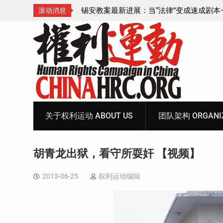
成速成剧本——在公检
锡安教案王聪女士被抓更多细节曝光 之一
滚动消息
Skip
to
content
关于权利运动 ABOUT US
团队架构 ORGANIZ
胡青龙出狱，看守所耍奸 【视频】
2013-06-25
权利运动编辑