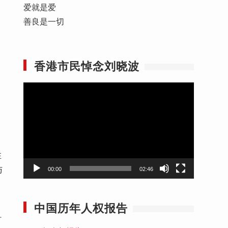
爱就是爱
善良是一切
香港市民悼念刘晓波
视
频
播
放
器
在
与
00:00
02:46
中国历年人权报告
打