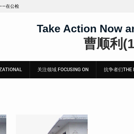
王藏：颠倒黑白，推卸责任，继续为村支书恶行当保
伞 ——追究「王浩溺死事件」【进展之六】
Take Action Now a
曹顺利(19
ATIONAL
关注领域 FOCUSING ON
抗争者们THE RE