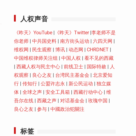
Youtube
人权声音
《昨天》YouTube
|
《昨天》Twitter
|
李老师不是
你老师
|
中共国史料
|
南方街头运动
|
六四天网
|
维权网
|
民生观察
|
博讯
|
动态网
|
CHRDNET
|
中国维权律师关注组
|
中国人权
|
看不见的西藏
|
西藏人权与民主中心
|
前线卫士
|
国际特赦
|
人
权观察
|
良心之友
|
台湾民主基金会
|
北京爱知
行
|
传知行
|
公盟许志永
|
新公民运动
|
独立媒
体
|
全球之声
|
安全工具箱
|
西藏行动中心
|
维
吾尔在线
|
西藏之声
|
对话基金会
|
玫瑰中国
|
良心之友
|
参与
|
中國政治犯關注
标签