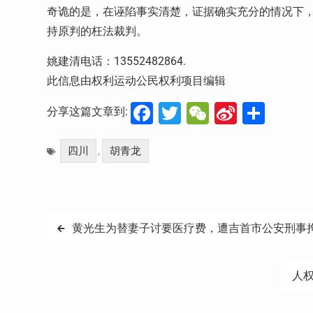
奇诡的是，在诬陷事实清楚，证据确实充分的情况下
持原判的枉法裁判。
姚建清电话：13552482864.
此信息由权利运动公民权利项目编辑
Facebook
Twitter
WeChat
Sina
分
分享这篇文章到:
Weibo
享
四川
胡青龙
,
文
黄光生为替妻子讨要医疗费，遭吉首市公安刑事
章
人
导