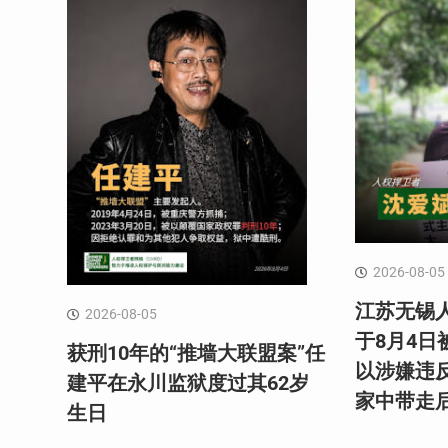
2026-08-05
江苏无锡
2026-08-05
于8月4
获刑10年的“推墙大联盟案”任
以涉嫌违
建平在永川监狱度过其62岁
家中带走
生日