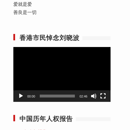
爱就是爱
善良是一切
香港市民悼念刘晓波
视
频
播
放
器
00:00
02:46
中国历年人权报告