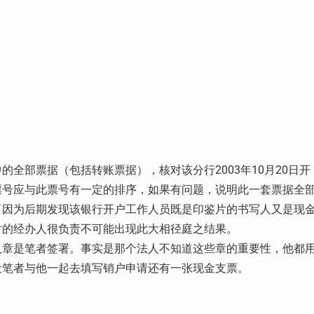
全部票据（包括转账票据），核对该分行2003年10月20日开
票号应与此票号有一定的排序，如果有问题，说明此一套票据全
了因为后期发现该银行开户工作人员既是印鉴片的书写人又是现
时的经办人很负责不可能出现此大相径庭之结果。
人章是笔者签署。事实是那个法人不知道这些章的重要性，他都
让笔者与他一起去填写销户申请还有一张现金支票。