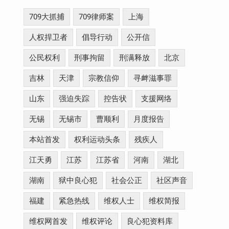
709大抓捕
709律师案
上海
人权捍卫者
倡导行动
公开信
公民权利
刑事拘留
刑满释放
北京
吉林
天津
宗教信仰
寻衅滋事罪
山东
强迫失踪
控告状
支援网络
无锡
无锡市
曹顺利
月度报告
本站首发
权利运动头条
残疾人
江天勇
江苏
江苏省
河南
湖北
湖南
狱中良心犯
社会公正
社区声音
福建
紧急热线
维权人士
维权简报
维权网首发
维权评论
良心犯资料库