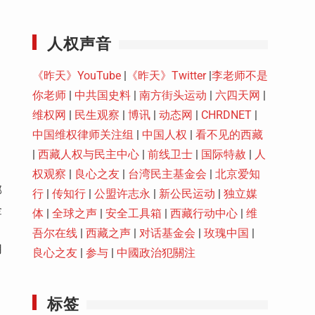
Youtube
人权声音
《昨天》YouTube
|
《昨天》Twitter
|
李老师不是
你老师
|
中共国史料
|
南方街头运动
|
六四天网
|
维权网
|
民生观察
|
博讯
|
动态网
|
CHRDNET
|
中国维权律师关注组
|
中国人权
|
看不见的西藏
|
西藏人权与民主中心
|
前线卫士
|
国际特赦
|
人
权观察
|
良心之友
|
台湾民主基金会
|
北京爱知
部
行
|
传知行
|
公盟许志永
|
新公民运动
|
独立媒
金
体
|
全球之声
|
安全工具箱
|
西藏行动中心
|
维
吾尔在线
|
西藏之声
|
对话基金会
|
玫瑰中国
|
用
良心之友
|
参与
|
中國政治犯關注
标签