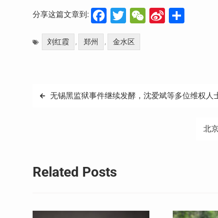
Facebook
Twitter
WeChat
Sina
分
分享这篇文章到:
Weibo
享
刘红霞
郑州
金水区
,
,
文
无锡黑监狱事件继续发酵，沈爱斌等多位维权人
章
北
导
航
Related Posts