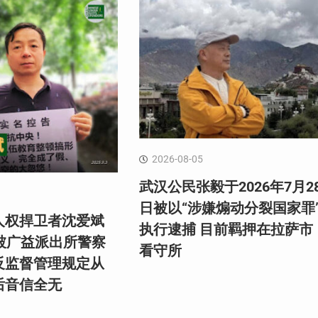
2026-08-05
武汉公民张毅于2026年7月2
日被以“涉嫌煽动分裂国家罪
人权捍卫者沈爱斌
执行逮捕 目前羁押在拉萨市
日被广益派出所警察
看守所
反监督管理规定从
后音信全无