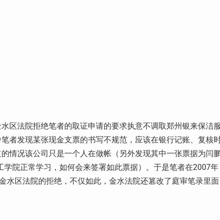
金水区法院拒绝笔者的取证申请的要求执意不调取郑州银来保洁
中笔者发现某张现金支票的书写不规范，应该在银行记账、复核
道的情况该公司只是一个人在做帐（另外发现其中一张票据为闫
理工学院正常学习，如何会来签署如此票据）。于是笔者在2007年
到金水区法院的拒绝，不仅如此，金水法院还篡改了庭审笔录里面