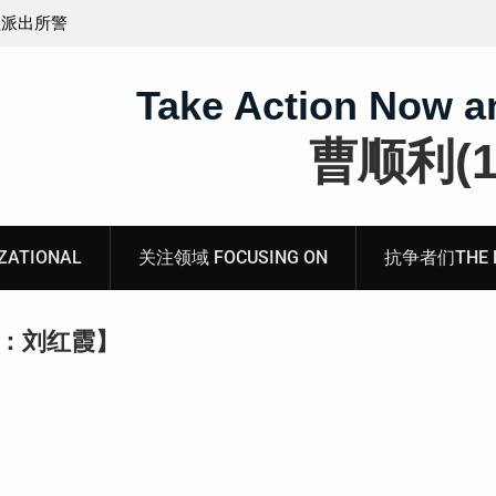
煽动分裂国
会见被寻衅滋事罪的山东枣庄维权人士张超的情况通
Take Action Now a
曹顺利(19
ATIONAL
关注领域 FOCUSING ON
抗争者们THE RE
者：刘红霞】