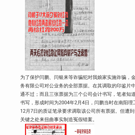
为了保护闫鹏、闫银来等诈骗犯对我娘家实施诈骗，
务有限公司对公业务的全部票据。在其调取的印鉴片
通不过；而且三张票据为三个公司会计书写，笔者知
书写，形成时间为2004年2月4日，闫鹏当时在南阳
12月7日的质证笔录要求调取该公司所有票据。但遭
关键之处来扭曲事实制造冤假错案。