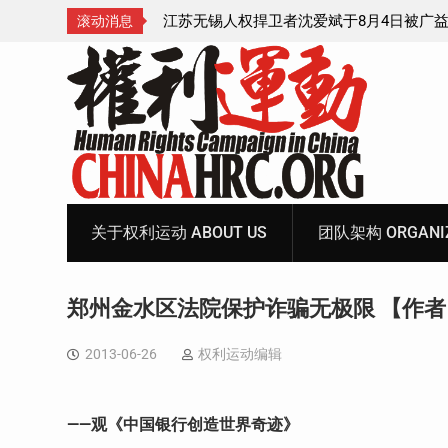
4日被广益派出所警
武汉公民张毅于2026年7月28日被以“涉嫌
滚动消息
中带走后音信全无
家罪”执行逮捕 目前羁押在拉萨市看守所
Skip
to
content
关于权利运动 ABOUT US
团队架构 ORGANIZ
郑州金水区法院保护诈骗无极限 【作
2013-06-26
权利运动编辑
——观《中国银行创造世界奇迹》