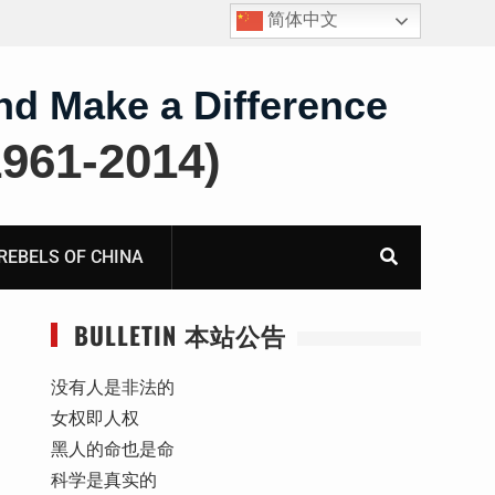
简体中文
报
获刑10年的“推墙大联盟案”任建平在永川监狱度过其62
岁生日
nd Make a Difference
61-2014)
BELS OF CHINA
BULLETIN 本站公告
没有人是非法的
女权即人权
黑人的命也是命
科学是真实的