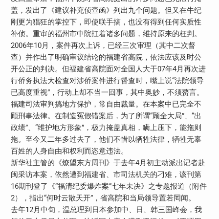
盖，发出了《建议补充侦查函》列出九个问题。但又在牛纪
刚更为猖狂的掌控下，即使联手搞，也没有得到任何实质性
补侦。重审的福州市中院扛着诸多问题，维持原来的枉判。
2006年10月，案件再次上诉，已经三次审理（其中二次督
查）并作出了明确审议结论的福建省高院，依法应该及时公
开公正的判决。但福建省高院面对全国人大于07年4月再次进
行侨务执法大检查对涉侨案件进行督查时，嘴上说“法院领导
已高度重视”，行动上却不当一回事，其中奥妙，不须赘言。
福建司法审判搞地方保护，常自由裁量。在本案中已完全不
顾刑事法律。在制造冤假错案后，为了所谓“顾全大局”、“出
政绩”、“维护地方形象”，极力掩盖真相，瞒上压下，能拖则
拖。至今又二年多过去了，他们不惜以牺牲法律，牺牲无辜
百姓的人身自由和权利而恣意违法。
新华社主管的《燎望东方周刊》于去年4月初主动派出记者赴
闽采访本案，依然遭到福建省、市司法机关的刁难，该刊第
16期刊登了《“福清纪委爆炸案”七年未决》之专题报道（附件
2），指出“何时云散天开”，省高院和当局领导置若罔闻。
去年12月中旬，温总理到日本参加中、日、韩三国峰会，我