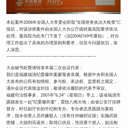
本起案件2006年全国人大常委会听取“全国侨务执法大检查”汇
报后，对该涉侨案件由全国人大办公厅函转最高院要求依法
处理。最高院为此专门下发了（法[2006]169号通知），对办
理工作提出了具体的办理原则和要求，但至今问题依旧，发
人深思。
——•——•——•——•——•——•——•——•——•——•——
大会秘书处暨请转发本届二次会议代表：
我们是福建福清纪委爆炸案蒙冤者亲属。根据中央和全国人
大发布的公民有知情权、参与权、表达权、监督权之规定，
谨向会议代表致这封信，敬请依法履职的代表予审议。
福建司法怪事多。2001年“6.24”（星期日）早上，该省福清市
蹊跷发生一起“纪委爆炸案”，震惊八闽大地；由省公安厅挂牌
督办，时任副厅长的牛纪刚专办。专办者恣意践踏办案程
序，指令侦查人员对嫌疑人（没有任何确切证据）实施武装
密捕，大搞刑讯逼供；取得口供后，凭供逐个抓人，如法炮