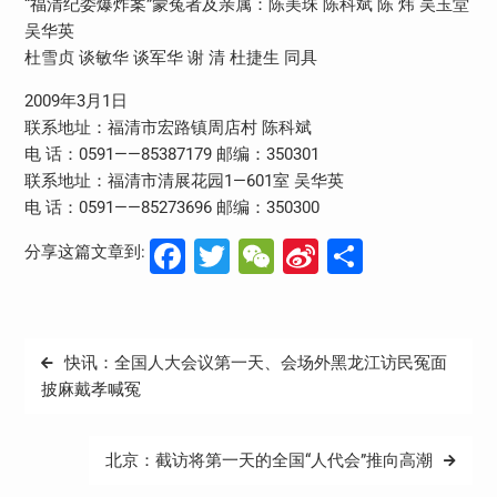
“福清纪委爆炸案”蒙冤者及亲属：陈美珠 陈科斌 陈 炜 吴玉堂
吴华英
杜雪贞 谈敏华 谈军华 谢 清 杜捷生 同具
2009年3月1日
联系地址：福清市宏路镇周店村 陈科斌
电 话：0591——85387179 邮编：350301
联系地址：福清市清展花园1—601室 吴华英
电 话：0591——85273696 邮编：350300
Facebook
Twitter
WeChat
Sina
分
分享这篇文章到:
Weibo
享
文
快讯：全国人大会议第一天、会场外黑龙江访民冤面
章
披麻戴孝喊冤
导
航
北京：截访将第一天的全国“人代会”推向高潮