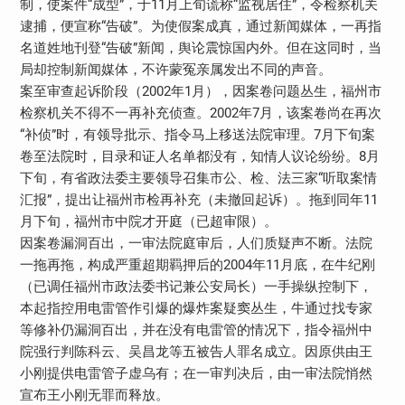
制，使案件“成型”，于11月上旬谎称“监视居住”，令检察机关
逮捕，便宣称“告破”。为使假案成真，通过新闻媒体，一再指
名道姓地刊登“告破”新闻，舆论震惊国内外。但在这同时，当
局却控制新闻媒体，不许蒙冤亲属发出不同的声音。
案至审查起诉阶段（2002年1月），因案卷问题丛生，福州市
检察机关不得不一再补充侦查。2002年7月，该案卷尚在再次
“补侦”时，有领导批示、指令马上移送法院审理。7月下旬案
卷至法院时，目录和证人名单都没有，知情人议论纷纷。8月
下旬，有省政法委主要领导召集市公、检、法三家“听取案情
汇报”，提出让福州市检再补充（未撤回起诉）。拖到同年11
月下旬，福州市中院才开庭（已超审限）。
因案卷漏洞百出，一审法院庭审后，人们质疑声不断。法院
一拖再拖，构成严重超期羁押后的2004年11月底，在牛纪刚
（已调任福州市政法委书记兼公安局长）一手操纵控制下，
本起指控用电雷管作引爆的爆炸案疑窦丛生，牛通过找专家
等修补仍漏洞百出，并在没有电雷管的情况下，指令福州中
院强行判陈科云、吴昌龙等五被告人罪名成立。因原供由王
小刚提供电雷管子虚乌有；在一审判决后，由一审法院悄然
宣布王小刚无罪而释放。