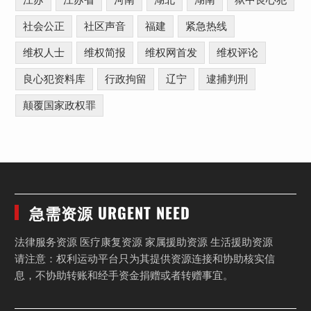
江苏
江苏省
河南
湖北
湖南
狱中良心犯
社会公正
社区声音
福建
紧急热线
维权人士
维权简报
维权网首发
维权评论
良心犯资料库
行政拘留
辽宁
逮捕判刑
颠覆国家政权罪
急需资源 URGENT NEED
法律服务资源 医疗康复资源 家属援助资源 生活援助资源
请注意：权利运动平台只为其提供资源连接和协助核实信
息，不协助转账和经手资金捐赠或者转赠事宜。