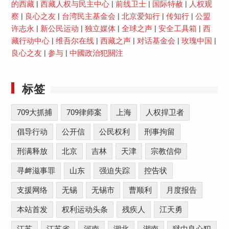
的西藏
|
西藏人权与民主中心
|
前线卫士
|
国际特赦
|
人权观
察
|
良心之友
|
台湾民主基金会
|
北京爱知行
|
传知行
|
公盟
许志永
|
新公民运动
|
独立媒体
|
全球之声
|
安全工具箱
|
西
藏行动中心
|
维吾尔在线
|
西藏之声
|
对话基金会
|
玫瑰中国
|
良心之友
|
参与
|
中國政治犯關注
标签
709大抓捕
709律师案
上海
人权捍卫者
倡导行动
公开信
公民权利
刑事拘留
刑满释放
北京
吉林
天津
宗教信仰
寻衅滋事罪
山东
强迫失踪
控告状
支援网络
无锡
无锡市
曹顺利
月度报告
本站首发
权利运动头条
残疾人
江天勇