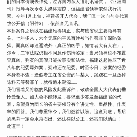
们的日本侨属去伸冤，泣诉国内亲人遭刑讯逼供，《亚洲周
刊》报导再次令各大媒体震惊，但福建省领导依然我行我
素。今年1月上旬，福建省开人代会，我们又一次向与会代表
致公开信（附件3），依然杳无音讯。
本起案件之所以在福建难得纠正，实与该省现主要领导有
关。七年多来，六个无辜的平民百姓被当作替罪羊深陷冤
狱。而真凶却逍遥法外（真正的凶手，知情者大有人在）。
尔今，二审法院仍拒不同意作伤情鉴定；当局领导也不布置
查真凶。判案的真假只能按事实和法律。福建这起拖压了近
八年的纪委爆炸案，疑难还在纪委。时至今日，发案的纪委
本身都不查；造假者主在省公安的牛某人，蹊跷在一旦放掉
陈科云等替罪羊，就得追本溯源……
我们冒着又将临的风险发此呈诉件，敬请全国人大代表们垂
怜受冤人。如大会不能转发，要求至少签发至福建省的代
表，希望身为团长的省主要领导有个讲党性、重品性、作表
率的回答。我们尊重律令，我们翘首以盼。追查到底，背后
的黑幕一定会水落石出。还法律以公正，还我们以清白！
此谨呈！