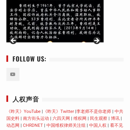
FOLLOW US:
Youtube
人权声音
《昨天》YouTube
|
《昨天》Twitter
|
李老师不是你老师
|
中共
国史料
|
南方街头运动
|
六四天网
|
维权网
|
民生观察
|
博讯
|
动态网
|
CHRDNET
|
中国维权律师关注组
|
中国人权
|
看不见