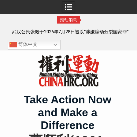
滚动消息
察以
武汉公民张毅于2026年7月28日被以“涉嫌煽动分裂国家罪”
执行逮捕 目前羁押在拉萨市看守所
简体中文
Skip
to
content
Take Action Now
and Make a
Difference