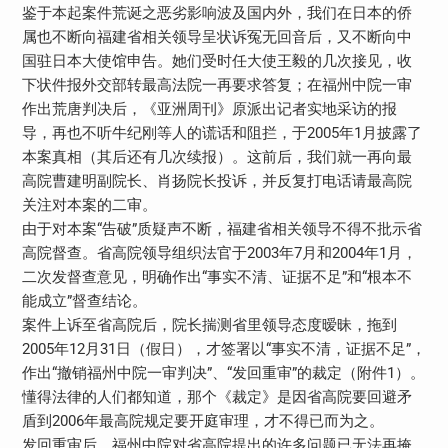
鉴于本起案件荒诞之恶劣影响波及国内外，我们在日本的侨
属也不断向福建省相关领导呈状诉冤无回音后，又不断向中
国驻日本大使馆申告。她们受时任大使王毅的几次接见，收
下状件报外交部转最高法院一再要求答复；在福州中院一审
作出荒唐判决后，《亚洲周刊》原派出记者实地采访的报
导，再也不听牛纪刚等人的谎话和阻拦，于2005年1月披露了
本案真相（其后还有几次续报）。这前后，我们就一再向最
高院曹建明副院长、肖扬院长投诉，并反复打电话请最高院
关注对本案的二审。
由于对本案“告破”质疑声不断，福建省相关领导不得不批示省
高院督查。省高院领导组织法官于2003年7月和2004年1月，
二次发督查意见，明确作出“事实不清、证据不足”和“根本不
能成立”督查结论。
案件上诉至省高院后，院长揣测省里领导态度暧昧，拖到
2005年12月31日（假日），才签署以“事实不清，证据不足”，
作出“撤销福州中院一审判决”、“发回重审”的裁定（附件1）。
懂得法律的人们都知道，那个《裁定》是因省高院要回避矛
盾到2006年最高院规定要开庭审理，才不得已而为之。
发回重审后，福州中院对省高院提出的许多问题已无法再掩