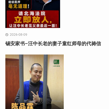
2026-08-09
锡安家书–汪中长老的妻子童红⁩师母的代祷信