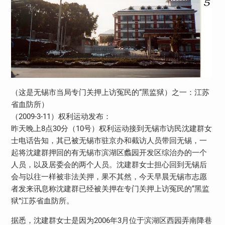
（这是无锡市当局专门关押上访冤民的“黑监狱）之一：江苏
省血防所）
（2009-3-11）权利运动发布：
昨天晚上8点30分（10号）权利运动接到无锡市访民沈建群女
士电话告知，其已被无锡市驻京办和截访人员带回无锡，一
起将沈建群押回的有无锡市滨湖区蠡园开发区综治办的一个
人员，以及居委会的两个人员。沈建群女士担心回到无锡后
会与以往一样被非法关押，果不其然，今天早晨无锡市志愿
者发来讯息称沈建群已经被关押在专门关押上访冤民的“黑监
狱”江苏省血防所。
据悉，沈建群女士是因为2006年3月位于滨湖区西园弄南降巷