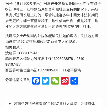
76号（共计200多平米）房屋被开发商宝雍阁公司在没有取得
拆迁许可证，却得到当局配合和黑社会支持的情况下、采取
暴力拆迁而长期上访的，尽管沈建群多年来因为非法长期而
居无定所，却一直坚持和平、理性信访申诉，但是和平、理
性的诉求方式仍然多次遭到当局关押“黑监狱”进行打压。
沈建群女士希望国内外媒体能够关注她的遭遇，关注地方当
局设置“黑监狱”打压和残害老百姓申诉的现象。
相关联系：
沈建群13338116943.
蠡园开发区综治办过汉君主任13093028878，0510－
85107437.
西园弄村路仁宝书记13093095981.（张建平撰稿）
Facebook
Twitter
WeChat
Sina
分
分享这篇文章到:
Weibo
享
文
河南孕妇访民李春霞“黑监狱”遭非人虐待，吁请媒体