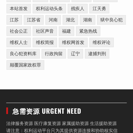
本站首发
权利运动头条
残疾人
江天勇
江苏
江苏省
河南
湖北
湖南
狱中良心犯
社会公正
社区声音
福建
紧急热线
维权人士
维权简报
维权网首发
维权评论
良心犯资料库
行政拘留
辽宁
逮捕判刑
颠覆国家政权罪
急需资源 URGENT NEED
法律服务资源 医疗康复资源 家属援助资源 生活援助资源
请注意：权利运动平台只为其提供资源连接和协助核实信