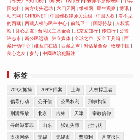
《昨天》YouTube
|
《昨天》Twitter
|
李老师不是你老师
|
中共
国史料
|
南方街头运动
|
六四天网
|
维权网
|
民生观察
|
博讯
|
动态网
|
CHRDNET
|
中国维权律师关注组
|
中国人权
|
看不见
的西藏
|
西藏人权与民主中心
|
前线卫士
|
国际特赦
|
人权观
察
|
良心之友
|
台湾民主基金会
|
北京爱知行
|
传知行
|
公盟
许志永
|
新公民运动
|
独立媒体
|
全球之声
|
安全工具箱
|
西
藏行动中心
|
维吾尔在线
|
西藏之声
|
对话基金会
|
玫瑰中国
|
良心之友
|
参与
|
中國政治犯關注
标签
709大抓捕
709律师案
上海
人权捍卫者
倡导行动
公开信
公民权利
刑事拘留
刑满释放
北京
吉林
天津
宗教信仰
寻衅滋事罪
山东
强迫失踪
控告状
支援网络
无锡
无锡市
曹顺利
月度报告