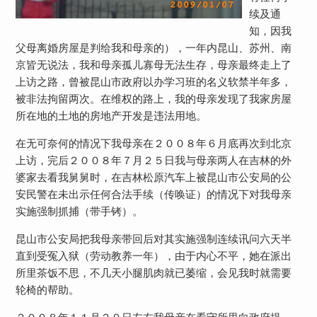
续及通
知，因我
父母离婚房屋是判给我和母亲的），一年内昆山、苏州、南
京皆无说法，我和母亲孤儿寡母无法生存，母亲最终走上了
上访之路，曾被昆山市政府以办学习班的名义软禁半年多，
被非法拘留两次。在维权的路上，我的母亲发现了我家房屋
所在地的土地的房地产开发是违法用地。
在无可奈何的情况下我母亲在２００８年６月底再次到北京
上访，完后２００８年７月２５日我与母亲两人在吉林的外
婆家去看我舅舅时，在吉林松原汽车上被昆山市公安局的公
安民警在未出示任何合法手续（传唤证）的情况下对我母亲
实施强制抓捕（带手铐）。
昆山市公安局把我母亲带回后对其实施强制连续讯问六天半
直到受冤入狱（劳动教养一年），由于内心不平，她在派出
所里茶饭不思，不几天小腿肌肉就已萎缩，会见我时就需要
轮椅的帮助。