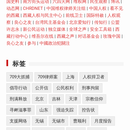
国史料
|
南方街头运动
|
六四天网
|
维权网
|
民生观察
|
博讯
|
动态网
|
CHRDNET
|
中国维权律师关注组
|
中国人权
|
看不见
的西藏
|
西藏人权与民主中心
|
前线卫士
|
国际特赦
|
人权观
察
|
良心之友
|
台湾民主基金会
|
北京爱知行
|
传知行
|
公盟
许志永
|
新公民运动
|
独立媒体
|
全球之声
|
安全工具箱
|
西
藏行动中心
|
维吾尔在线
|
西藏之声
|
对话基金会
|
玫瑰中国
|
良心之友
|
参与
|
中國政治犯關注
标签
709大抓捕
709律师案
上海
人权捍卫者
倡导行动
公开信
公民权利
刑事拘留
刑满释放
北京
吉林
天津
宗教信仰
寻衅滋事罪
山东
强迫失踪
控告状
支援网络
无锡
无锡市
曹顺利
月度报告