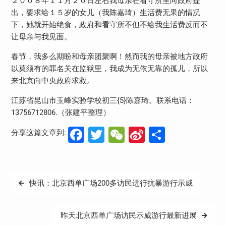
２００８年１１月２０日左右我母亲在看守所里向政府提
出，要求给１５岁的女儿（我陈嘉琦）生活费无果的情况
下，她就开始绝食，政府和看守所不但不给我生活费反而不
让母亲与我见面。
春节，我多么期盼和母亲团聚啊！然而我的母亲被地方政府
以莫须有的罪名关在监狱里，我成为无依无靠的孤儿，所以
来北京向中央政府求救。
江苏省昆山市玉峰实验学校初三{5}陈嘉琦。联系电话：
13756712806.（张建平整理）
Facebook
Twitter
WeChat
Sina
分
分享这篇文章到:
Weibo
享
文
快讯：北京西单广场200多访民进行抗暴游行示威
章
导
昨天北京西单广场访民示威游行最新进展
航