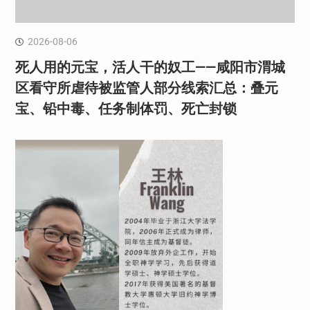
2026-08-06
死人用的元宝，活人干的奴工——咸阳市渭城
区看守所虐待被监管人部分线索汇总：叠元
宝、铅中毒、任务制体罚、死亡封锁