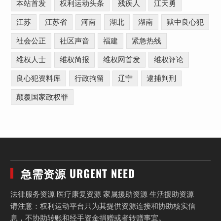
本站首发
权利运动头条
残疾人
江天勇
江苏
江苏省
河南
湖北
湖南
狱中良心犯
社会公正
社区声音
福建
紧急热线
维权人士
维权简报
维权网首发
维权评论
良心犯资料库
行政拘留
辽宁
逮捕判刑
颠覆国家政权罪
急需资源 URGENT NEED
法律服务资源 医疗康复资源 家属援助资源 生活援助资源
请注意：权利运动平台只为其提供资源连接和协助核实信
息，不协助转账和经手资金捐赠或者转赠事宜。