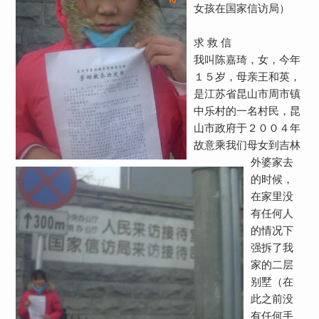
女孩在国家信访局）
求 救 信
我叫陈嘉琦，女，今年
１５岁，母亲王和英，
是江苏省昆山市周市镇
中乐村的一名村民，昆
山市政府于２００４年
故意乘我们母女到吉林
外婆家去
的时候，
在家里没
有任何人
的情况下
强拆了我
家的二层
别墅（在
此之前没
有任何手