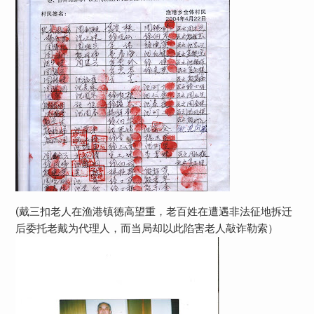
(戴三扣老人在渔港镇德高望重，老百姓在遭遇非法征地拆迁
后委托老戴为代理人，而当局却以此陷害老人敲诈勒索）