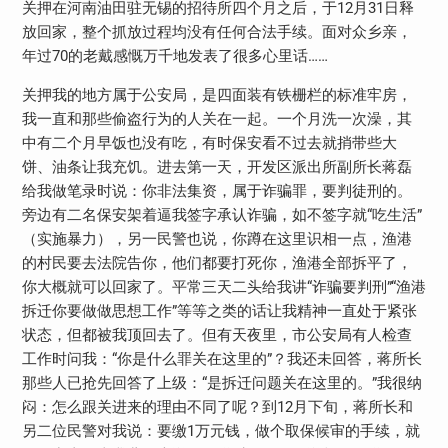
关押在河南油田驻无锡的招待所四个月之后，于12月31日释
放回家，整个抓放过程均没有任何合法手续。面对众乡亲，
年过70的老戴感慨万千地发表了很多心里话……
关押我的地方属于公安局，是四面装有铁栅栏的标准牢房，
我一直和那些偷盗行为的人关在一起。一个月洗一次澡，其
中有二个月早饭也没有吃，有时保安看不过去就捎带些大
饼、油条让我充饥。进去第一天，开发区派出所副所长蒋磊
给我做笔录时说：你非法集资，属于诈骗罪，要判徒刑的。
旁边有二名保安架着逼我签字承认诈骗，如不签字就“吃生活”
（实施暴力），另一民警也说，你蹲在这里识相一点，渔港
的村民要去法院告你，他们都要打死你，渔港全部拆平了，
你大概就可以回家了。平常三天二头给我讲“诈骗要判刑”“渔港
拆迁你要做做思想工作”等等之类的话让我精神一直处于紧张
状态，但都被我顶回去了。但有天夜里，市公安局有人检查
工作时问我：“你是什么罪关在这里的”？我还未回答，蒋所长
那些人已抢先回答了上级：“是拆迁问题关在这里的。”我很纳
闷：怎么跟关进来的理由不同了呢？到12月下旬，蒋所长和
另二位民警对我说：要缴1万元钱，做个取保候审的手续，就