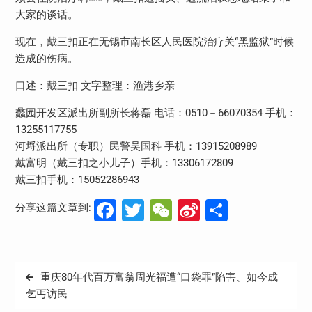
大家的谈话。
现在，戴三扣正在无锡市南长区人民医院治疗关“黑监狱”时候
造成的伤病。
口述：戴三扣 文字整理：渔港乡亲
蠡园开发区派出所副所长蒋磊 电话：0510－66070354 手机：
13255117755
河埒派出所（专职）民警吴国科 手机：13915208989
戴富明（戴三扣之小儿子）手机：13306172809
戴三扣手机：15052286943
Facebook
Twitter
WeChat
Sina
分
分享这篇文章到:
Weibo
享
文
重庆80年代百万富翁周光福遭“口袋罪”陷害、如今成
章
乞丐访民