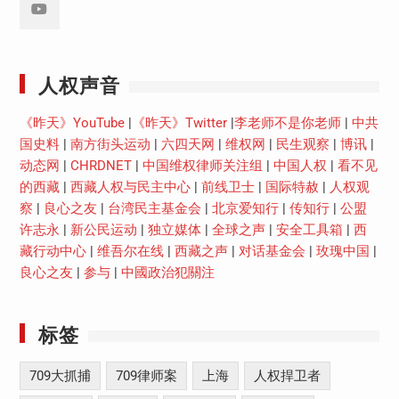
Youtube
人权声音
《昨天》YouTube
|
《昨天》Twitter
|
李老师不是你老师
|
中共
国史料
|
南方街头运动
|
六四天网
|
维权网
|
民生观察
|
博讯
|
动态网
|
CHRDNET
|
中国维权律师关注组
|
中国人权
|
看不见
的西藏
|
西藏人权与民主中心
|
前线卫士
|
国际特赦
|
人权观
察
|
良心之友
|
台湾民主基金会
|
北京爱知行
|
传知行
|
公盟
许志永
|
新公民运动
|
独立媒体
|
全球之声
|
安全工具箱
|
西
藏行动中心
|
维吾尔在线
|
西藏之声
|
对话基金会
|
玫瑰中国
|
良心之友
|
参与
|
中國政治犯關注
标签
709大抓捕
709律师案
上海
人权捍卫者