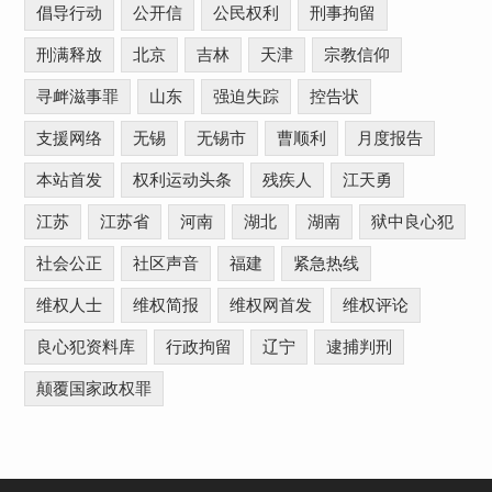
倡导行动
公开信
公民权利
刑事拘留
刑满释放
北京
吉林
天津
宗教信仰
寻衅滋事罪
山东
强迫失踪
控告状
支援网络
无锡
无锡市
曹顺利
月度报告
本站首发
权利运动头条
残疾人
江天勇
江苏
江苏省
河南
湖北
湖南
狱中良心犯
社会公正
社区声音
福建
紧急热线
维权人士
维权简报
维权网首发
维权评论
良心犯资料库
行政拘留
辽宁
逮捕判刑
颠覆国家政权罪