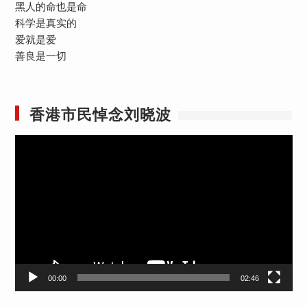
黑人的命也是命
科学是真实的
爱就是爱
善良是一切
香港市民悼念刘晓波
视
频
播
放
器
00:00
02:46