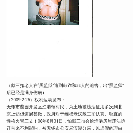
（戴三扣老人在“黑监狱”遭到敲诈和非人的迫害，出“黑监狱”
后已经是满身伤病）
（2009-2-25）权利运动发布：
无锡市蠡园开发区渔港镇村民，为土地被违法征用多次到北
京上访但进展甚微，政府对于维权老汉戴三扣认真、耿直的
性格火冒三丈！08年8月31日，怕戴三扣会给渔港房屋违法拆
迁带来不利影响，被无锡市公安局滨湖分局，以虚假的理由