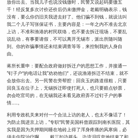
放你出去。当我儿子也说没钱缴时，民警又说起码要缴五
千！经反复多次讨价还价后仍未缴押金，老戴明确表示，钱
没有，要么你仍旧关我进去好了。他们骗不到钱，就设法叫
我二个儿子写张保证书，主要内容是：一年之内不准去北京
上访，不准和渔港的村民联络，也不要去拆迁现场，不要乱
说乱动，有事要请假，不可以离开无锡市，派出所随叫随
到。你的诈骗事情还未结束调查等等，来控制我的人身自
由。
蒋所长重申：要配合政府做好拆迁户的思想工作，并接通一
“钉子户”的电话让我“劝劝他们”，还说渔港拆迁不结束，就不
会放你出去。另一民警在旁帮腔：回良玉的路道很粗，只要
回良玉在位子上，无锡拆迁即使打死人，也只要赔点钞票，
勿会吃官司的，在无锡我还未看见政府弄不过钉子户的事
情……。
利用专政机关来对付一个合法上访的老人，也太不像话了！
为防止我进京上访，“专职”民警吴国科曾跟踪到南长医院，其
实我是因为关押期间睡在地砖上得了浑身疼痛的风寒病，必
须去住院治疗啊……，戴三扣边摇头、边流泪叹息地结束了和