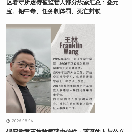
区看守所虐待被监管人部分线索汇总：叠元
宝、铅中毒、任务制体罚、死亡封锁
2026-08-06
锡安教案王林牧师狱中信件：荒诞的人与公义