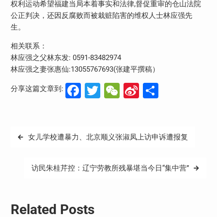
权利运动希望福建当局本着事实和法律,督促重审的仓山法院
公正判决，还因反腐败而被栽赃陷害的维权人士林应强先
生。
相关联系：
林应强之父林东发: 0591-83482974
林应强之妻张惠仙:13055767693(张建平撰稿）
Facebook
Twitter
WeChat
Sina
分
分享这篇文章到:
Weibo
享
文
女儿学校遭暴力、北京顺义张淑凤上访申诉遭报复
章
导
访民朱桂芹控：辽宁劳教所残暴堪当今日“集中营”
航
Related Posts