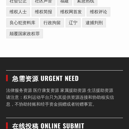
社会公正
社区声音
福建
紧急热线
维权人士
维权简报
维权网首发
维权评论
良心犯资料库
行政拘留
辽宁
逮捕判刑
颠覆国家政权罪
急需资源 URGENT NEED
法律服务资源 医疗康复资源 家属援助资源 生活援助资源
请注意：权利运动平台只为其提供资源连接和协助核实信
息，不协助转账和经手资金捐赠或者转赠事宜。
在线投稿 ONLINE SUBMIT