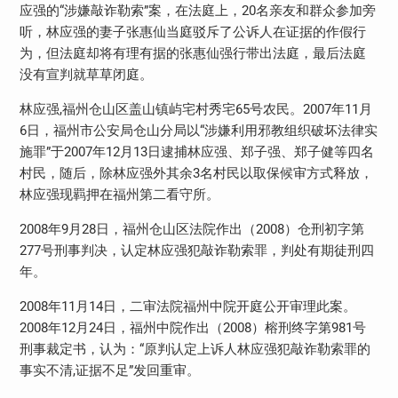
应强的“涉嫌敲诈勒索”案，在法庭上，20名亲友和群众参加旁
听，林应强的妻子张惠仙当庭驳斥了公诉人在证据的作假行
为，但法庭却将有理有据的张惠仙强行带出法庭，最后法庭
没有宣判就草草闭庭。
林应强,福州仓山区盖山镇屿宅村秀宅65号农民。2007年11月
6日，福州市公安局仓山分局以“涉嫌利用邪教组织破坏法律实
施罪”于2007年12月13日逮捕林应强、郑子强、郑子健等四名
村民，随后，除林应强外其余3名村民以取保候审方式释放，
林应强现羁押在福州第二看守所。
2008年9月28日，福州仓山区法院作出（2008）仓刑初字第
277号刑事判决，认定林应强犯敲诈勒索罪，判处有期徒刑四
年。
2008年11月14日，二审法院福州中院开庭公开审理此案。
2008年12月24日，福州中院作出（2008）榕刑终字第981号
刑事裁定书，认为：“原判认定上诉人林应强犯敲诈勒索罪的
事实不清,证据不足”发回重审。