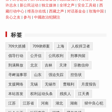
许志永
|
新公民运动
|
独立媒体
|
全球之声
|
安全工具箱
|
西
藏行动中心
|
维吾尔在线
|
西藏之声
|
对话基金会
|
玫瑰中国
|
良心之友
|
参与
|
中國政治犯關注
标签
709大抓捕
709律师案
上海
人权捍卫者
倡导行动
公开信
公民权利
刑事拘留
刑满释放
北京
吉林
天津
宗教信仰
寻衅滋事罪
山东
强迫失踪
控告状
支援网络
无锡
无锡市
曹顺利
月度报告
本站首发
权利运动头条
残疾人
江天勇
江苏
江苏省
河南
湖北
湖南
狱中良心犯