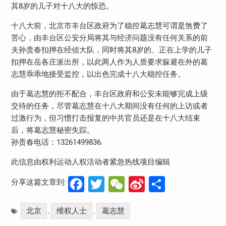
其8岁的儿子对十八大的惊恐。
十八大前，北京市丰台区政府为了稳控葛志慧可谓是煞费了
苦心，由丰台区公安分局将其与经济问题没有任何关系的前
夫孙贵春扣押在经侦大队，同时将其8岁的、正在上学的儿子
扣押在岳各庄派出所，以此两人作为人质要求躲避在外的葛
志慧乖乖地接受监控，以出色完成十八大稳控任务。
由于葛志慧的拒不配合，丰台区政府和公安未能够完成上级
交待的任务，尽管葛志慧在十八大期间没有任何的上访或者
过激行为，但习惯打击报复的中共官员还是在十八大结束
后，将葛志慧秘密失踪。
孙贵春电话：13261499836.
此信息由权利运动人权活动者紧急热线项目编辑
Facebook
Twitter
WeChat
Sina
分
分享这篇文章到:
Weibo
享
北京
维权人士
葛志慧
,
,