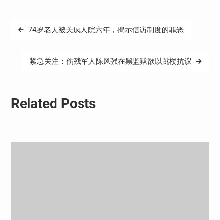
文
74岁老人被关疯人院六年，揭示信访制度的罪恶
章
导
紧急关注：伤残军人陈风强在黑监狱欲以跳楼抗议
航
Related Posts