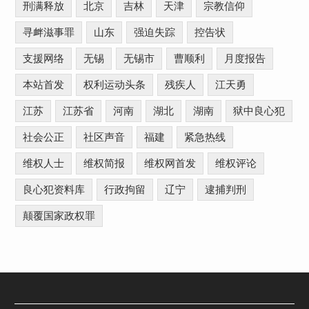
刑满释放
北京
吉林
天津
宗教信仰
寻衅滋事罪
山东
强迫失踪
控告状
支援网络
无锡
无锡市
曹顺利
月度报告
本站首发
权利运动头条
残疾人
江天勇
江苏
江苏省
河南
湖北
湖南
狱中良心犯
社会公正
社区声音
福建
紧急热线
维权人士
维权简报
维权网首发
维权评论
良心犯资料库
行政拘留
辽宁
逮捕判刑
颠覆国家政权罪