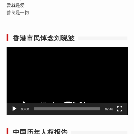
爱就是爱
善良是一切
香港市民悼念刘晓波
视
频
播
放
器
00:00
02:46
中国历年人权报告