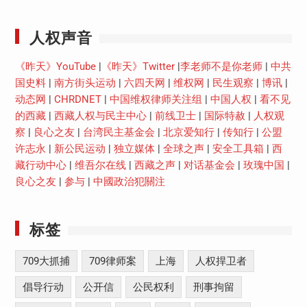
Youtube
人权声音
《昨天》YouTube
|
《昨天》Twitter
|
李老师不是你老师
|
中共
国史料
|
南方街头运动
|
六四天网
|
维权网
|
民生观察
|
博讯
|
动态网
|
CHRDNET
|
中国维权律师关注组
|
中国人权
|
看不见
的西藏
|
西藏人权与民主中心
|
前线卫士
|
国际特赦
|
人权观
察
|
良心之友
|
台湾民主基金会
|
北京爱知行
|
传知行
|
公盟
许志永
|
新公民运动
|
独立媒体
|
全球之声
|
安全工具箱
|
西
藏行动中心
|
维吾尔在线
|
西藏之声
|
对话基金会
|
玫瑰中国
|
良心之友
|
参与
|
中國政治犯關注
标签
709大抓捕
709律师案
上海
人权捍卫者
倡导行动
公开信
公民权利
刑事拘留