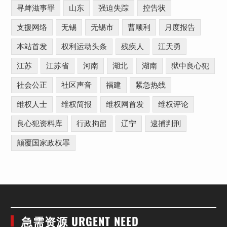
寻衅滋事罪
山东
强迫失踪
控告状
支援网络
无锡
无锡市
曹顺利
月度报告
本站首发
权利运动头条
残疾人
江天勇
江苏
江苏省
河南
湖北
湖南
狱中良心犯
社会公正
社区声音
福建
紧急热线
维权人士
维权简报
维权网首发
维权评论
良心犯资料库
行政拘留
辽宁
逮捕判刑
颠覆国家政权罪
急需资源 URGENT NEED