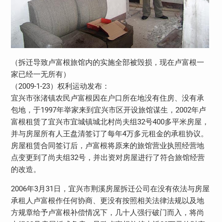
（拆迁导致卢富根旅馆内的实施全部被毁损，现在卢富根一
家已经一无所有）
（2009-1-23）权利运动发布：
宜兴市张渚镇农民卢富根因在户口所在地没有住房、没有承
包地，于1997年举家来到宜兴市区开设旅馆谋生，2002年卢
富根租赁了宜兴市宜城镇城北村尚夫组32号400多平米房屋，
并与房屋所有人王盘清签订了每年4万多元租金的承租协议。
房屋租赁合同签订后，卢富根将原来的旅馆营业执照经营地
点变更到了尚夫组32号，并出资对房屋进行了符合旅馆经营
的改造。
2006年3月31日，宜兴市荆溪房屋拆迁公司在没有依法与房屋
承租人卢富根作任何协商、更没有按照相关法律法规以及地
方规章给予卢富根补偿情况下，几十人强行破门而入，将尚