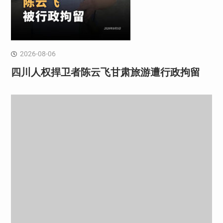
2026-08-06
四川人权捍卫者陈云飞甘肃旅游遭行政拘留