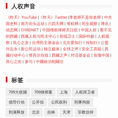
人权声音
《昨天》YouTube
|
《昨天》Twitter
|
李老师不是你老师
|
中共
国史料
|
南方街头运动
|
六四天网
|
维权网
|
民生观察
|
博讯
|
动态网
|
CHRDNET
|
中国维权律师关注组
|
中国人权
|
看不见
的西藏
|
西藏人权与民主中心
|
前线卫士
|
国际特赦
|
人权观
察
|
良心之友
|
台湾民主基金会
|
北京爱知行
|
传知行
|
公盟
许志永
|
新公民运动
|
独立媒体
|
全球之声
|
安全工具箱
|
西
藏行动中心
|
维吾尔在线
|
西藏之声
|
对话基金会
|
玫瑰中国
|
良心之友
|
参与
|
中國政治犯關注
标签
709大抓捕
709律师案
上海
人权捍卫者
倡导行动
公开信
公民权利
刑事拘留
刑满释放
北京
吉林
天津
宗教信仰