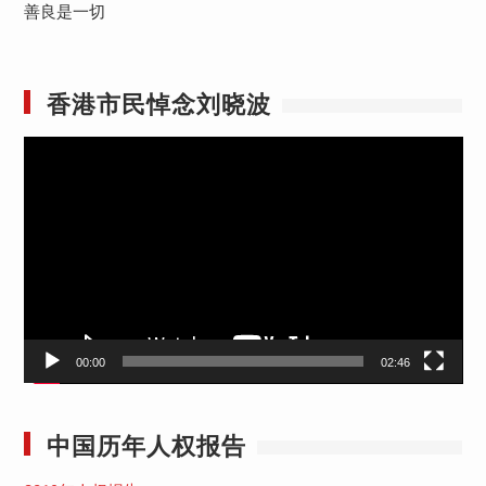
善良是一切
香港市民悼念刘晓波
视
频
播
放
器
00:00
02:46
中国历年人权报告