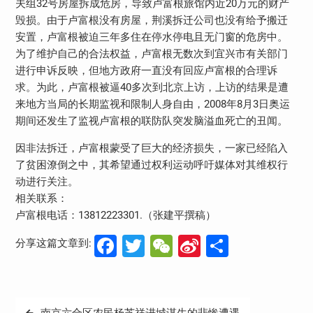
夫组32号房屋拆成危房，导致卢富根旅馆内近20万元的财产
毁损。由于卢富根没有房屋，荆溪拆迁公司也没有给予搬迁
安置，卢富根被迫三年多住在停水停电且无门窗的危房中。
为了维护自己的合法权益，卢富根无数次到宜兴市有关部门
进行申诉反映，但地方政府一直没有回应卢富根的合理诉
求。为此，卢富根被逼40多次到北京上访，上访的结果是遭
来地方当局的长期监视和限制人身自由，2008年8月3日奥运
期间还发生了监视卢富根的联防队突发脑溢血死亡的丑闻。
因非法拆迁，卢富根蒙受了巨大的经济损失，一家已经陷入
了贫困潦倒之中，其希望通过权利运动呼吁媒体对其维权行
动进行关注。
相关联系：
卢富根电话：13812223301.（张建平撰稿）
Facebook
Twitter
WeChat
Sina
分
分享这篇文章到:
Weibo
享
文