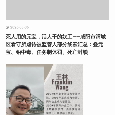
2026-08-06
死人用的元宝，活人干的奴工——咸阳市渭城
区看守所虐待被监管人部分线索汇总：叠元
宝、铅中毒、任务制体罚、死亡封锁