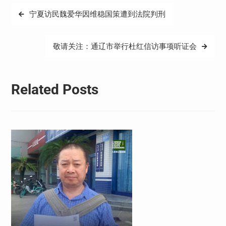
文
宁夏访民魏爱华因维稳国策遭到法院判刑
章
导
敬请关注：通辽市举行杜红信访事项听证会
航
Related Posts