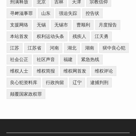
刑满释放
北京
吉林
天津
宗教信仰
寻衅滋事罪
山东
强迫失踪
控告状
支援网络
无锡
无锡市
曹顺利
月度报告
本站首发
权利运动头条
残疾人
江天勇
江苏
江苏省
河南
湖北
湖南
狱中良心犯
社会公正
社区声音
福建
紧急热线
维权人士
维权简报
维权网首发
维权评论
良心犯资料库
行政拘留
辽宁
逮捕判刑
颠覆国家政权罪