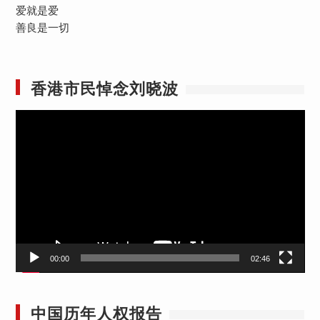
爱就是爱
善良是一切
香港市民悼念刘晓波
视
频
播
放
器
00:00
02:46
中国历年人权报告