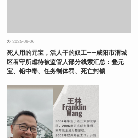
2026-08-06
死人用的元宝，活人干的奴工——咸阳市渭城
区看守所虐待被监管人部分线索汇总：叠元
宝、铅中毒、任务制体罚、死亡封锁