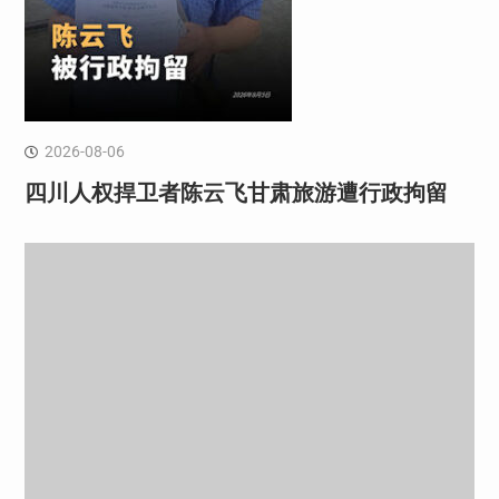
2026-08-06
四川人权捍卫者陈云飞甘肃旅游遭行政拘留