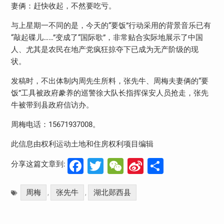
妻俩：赶快收起，不然要吃亏。
与上星期一不同的是，今天的“要饭”行动采用的背景音乐已有
“敲起碟儿……”变成了“国际歌”，非常贴合实际地展示了中国
人、尤其是农民在地产党疯狂掠夺下已成为无产阶级的现
状。
发稿时，不出体制内周先生所料，张先牛、周梅夫妻俩的“要
饭”工具被政府豢养的巡警徐大队长指挥保安人员抢走，张先
牛被带到县政府信访办。
周梅电话：15671937008。
此信息由权利运动土地和住房权利项目编辑
Facebook
Twitter
WeChat
Sina
分
分享这篇文章到:
Weibo
享
周梅
张先牛
湖北郧西县
,
,