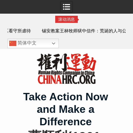
滚动消息
虐待
锡安教案王林牧师狱中信件：荒诞的人与公义的神
、死
简体中文
Skip
to
content
Take Action Now
and Make a
Difference