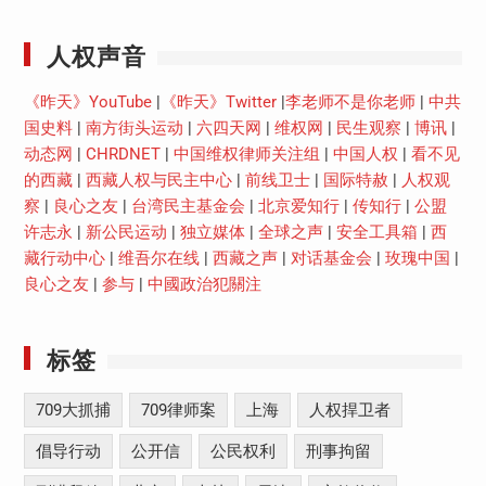
人权声音
《昨天》YouTube
|
《昨天》Twitter
|
李老师不是你老师
|
中共
国史料
|
南方街头运动
|
六四天网
|
维权网
|
民生观察
|
博讯
|
动态网
|
CHRDNET
|
中国维权律师关注组
|
中国人权
|
看不见
的西藏
|
西藏人权与民主中心
|
前线卫士
|
国际特赦
|
人权观
察
|
良心之友
|
台湾民主基金会
|
北京爱知行
|
传知行
|
公盟
许志永
|
新公民运动
|
独立媒体
|
全球之声
|
安全工具箱
|
西
藏行动中心
|
维吾尔在线
|
西藏之声
|
对话基金会
|
玫瑰中国
|
良心之友
|
参与
|
中國政治犯關注
标签
709大抓捕
709律师案
上海
人权捍卫者
倡导行动
公开信
公民权利
刑事拘留