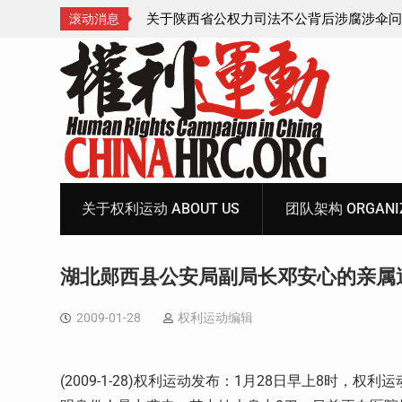
腐涉伞问题的550人
获刑8年的安徽省合肥市法轮功学员、软件
滚动消息
飞的案情及简历
Skip
to
content
关于权利运动 ABOUT US
团队架构 ORGANIZ
湖北郧西县公安局副局长邓安心的亲属
2009-01-28
权利运动编辑
(2009-1-28)权利运动发布：1月28日早上8时