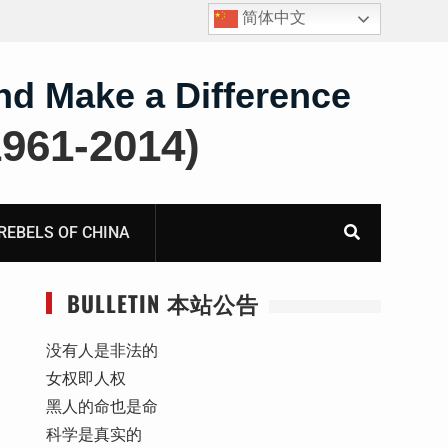
简体中文
王雅军：就《国务院关于出境入境管理的规定》第二条
第三款“劝阻”条款应进行合宪合法性备案审查而致全国
人大常委会法制工作委员会的公开信
nd Make a Difference
61-2014)
BELS OF CHINA
BULLETIN 本站公告
没有人是非法的
女权即人权
黑人的命也是命
科学是真实的