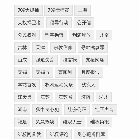
709大抓捕
709律师案
上海
人权捍卫者
倡导行动
公开信
公民权利
刑事拘留
刑满释放
北京
吉林
天津
宗教信仰
寻衅滋事罪
山东
强迫失踪
控告状
支援网络
无锡
无锡市
曹顺利
月度报告
本站首发
权利运动头条
残疾人
江天勇
江苏
江苏省
河南
湖北
湖南
狱中良心犯
社会公正
社区声音
福建
紧急热线
维权人士
维权简报
维权网首发
维权评论
良心犯资料库