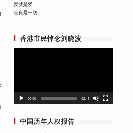
爱就是爱
善良是一切
利
香港市民悼念刘晓波
视
频
播
放
器
你
00:00
02:46
情
中国历年人权报告