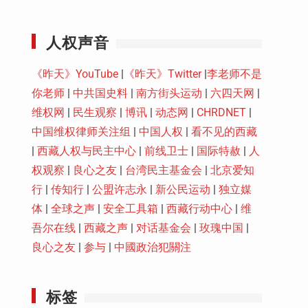
Youtube
人权声音
《昨天》YouTube
|
《昨天》Twitter
|
李老师不是
你老师
|
中共国史料
|
南方街头运动
|
六四天网
|
维权网
|
民生观察
|
博讯
|
动态网
|
CHRDNET
|
中国维权律师关注组
|
中国人权
|
看不见的西藏
|
西藏人权与民主中心
|
前线卫士
|
国际特赦
|
人
权观察
|
良心之友
|
台湾民主基金会
|
北京爱知
行
|
传知行
|
公盟许志永
|
新公民运动
|
独立媒
体
|
全球之声
|
安全工具箱
|
西藏行动中心
|
维
吾尔在线
|
西藏之声
|
对话基金会
|
玫瑰中国
|
良心之友
|
参与
|
中國政治犯關注
标签