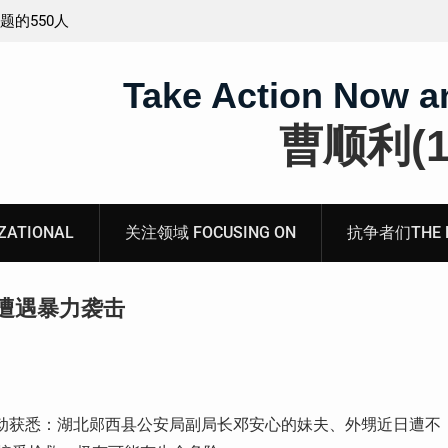
工程师唐志
锡安教案最新进展：当“法律”变成速成剧本——在公检
法的眼里，法律到底是什么？
Take Action Now a
曹顺利(19
ATIONAL
关注领域 FOCUSING ON
抗争者们THE RE
遭遇暴力袭击
，权利运动获悉：湖北郧西县公安局副局长邓安心的妹夫、外甥近日遭不