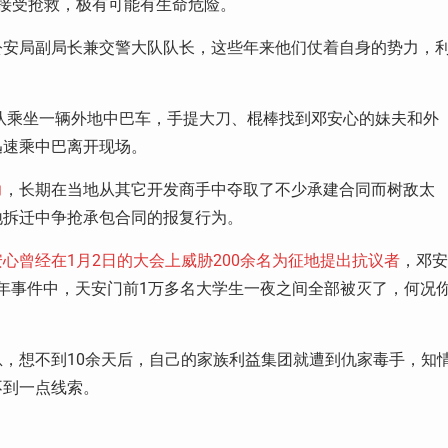
接受抢救，极有可能有生命危险。
公安局副局长兼交警大队队长，这些年来他们仗着自身的势力，
。
击队乘坐一辆外地中巴车，手提大刀、棍棒找到邓安心的妹夫和外
迅速乘中巴离开现场。
力
，长期在当地从其它开发商手中夺取了不少承建合同而树敌太
地拆迁中争抢承包合同的报复行为。
安心曾经在1月2日的大会上威胁200余名为征地提出抗议者
，邓安
9年事件中，天安门前1万多名大学生一夜之间全部被灭了，何况
，想不到10余天后，自己的家族利益集团就遭到仇家毒手，知
不到一点线索。