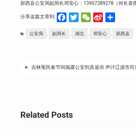
郧西县公安局副局长邓安心：13907289278（何长喜
Facebook
Twitter
WeChat
Sina
分
分享这篇文章到:
Weibo
享
公安局
副局长
湖北
邓安心
郧西县
,
,
,
,
文
吉林冤民春节间揭露公安刑具逼供 声讨辽源市司
章
导
航
Related Posts