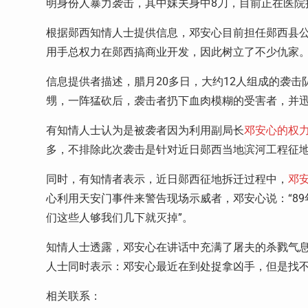
明身份人暴力袭击，其中妹夫身中8刀，目前正在医院
根据郧西知情人士提供信息，邓安心目前担任郧西县
用手总权力在郧西搞商业开发，因此树立了不少仇家
信息提供者描述，腊月20多日，大约12人组成的袭
甥，一阵猛砍后，袭击者扔下血肉模糊的受害者，并
有知情人士认为是被袭者因为利用副局长
邓安心的权
多，不排除此次袭击是针对近日郧西当地滨河工程征
同时，有知情者表示，近日郧西征地拆迁过程中，
邓
心利用天安门事件来警告现场示威者，邓安心说：“8
们这些人够我们几下就灭掉”。
知情人士透露，邓安心在讲话中充满了屠夫的杀戮气息
人士同时表示：邓安心最近在到处捉拿凶手，但是找
相关联系：