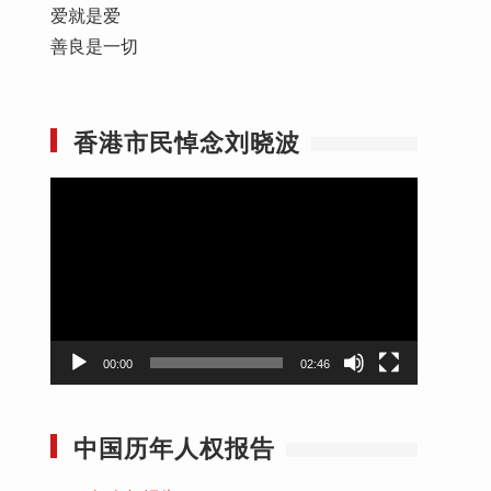
爱就是爱
善良是一切
香港市民悼念刘晓波
视
频
播
放
器
00:00
02:46
中国历年人权报告