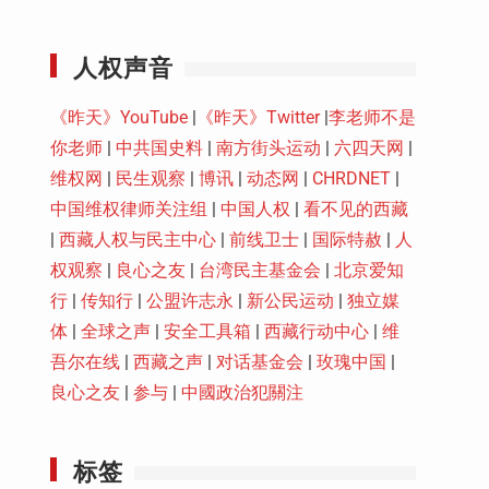
Youtube
人权声音
《昨天》YouTube
|
《昨天》Twitter
|
李老师不是
你老师
|
中共国史料
|
南方街头运动
|
六四天网
|
维权网
|
民生观察
|
博讯
|
动态网
|
CHRDNET
|
中国维权律师关注组
|
中国人权
|
看不见的西藏
|
西藏人权与民主中心
|
前线卫士
|
国际特赦
|
人
权观察
|
良心之友
|
台湾民主基金会
|
北京爱知
行
|
传知行
|
公盟许志永
|
新公民运动
|
独立媒
体
|
全球之声
|
安全工具箱
|
西藏行动中心
|
维
吾尔在线
|
西藏之声
|
对话基金会
|
玫瑰中国
|
良心之友
|
参与
|
中國政治犯關注
图
标签