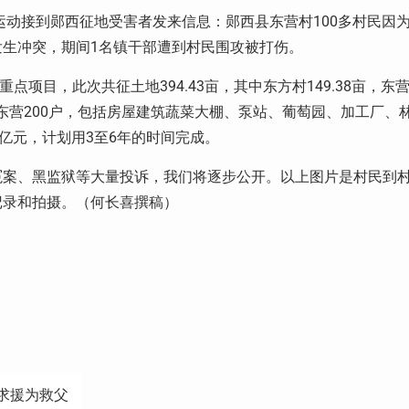
，权利运动接到郧西征地受害者发来信息：郧西县东营村100多村民因
生冲突，期间1名镇干部遭到村民围攻被打伤。
项目，此次共征土地394.43亩，其中东方村149.38亩，东
4户，东营200户，包括房屋建筑蔬菜大棚、泵站、葡萄园、加工厂、
亿元，计划用3至6年的时间完成。
冤案、黑监狱等大量投诉，我们将逐步公开。以上图片是村民到
记录和拍摄。（何长喜撰稿）
求援为救父