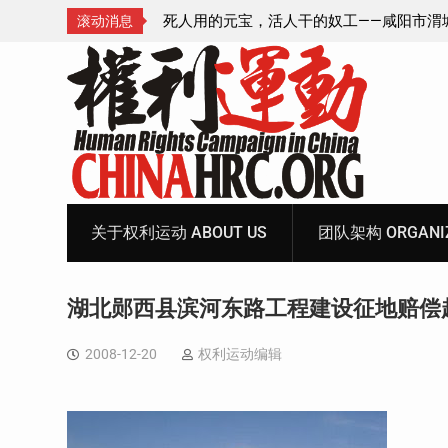
—咸阳市渭城区看守所
锡安教案王林牧师狱中信件：荒诞的人与公
滚动消息
元宝、铅中毒、任务制
Skip
to
content
关于权利运动 ABOUT US
团队架构 ORGANIZ
湖北郧西县滨河东路工程建设征地赔偿
2008-12-20
权利运动编辑