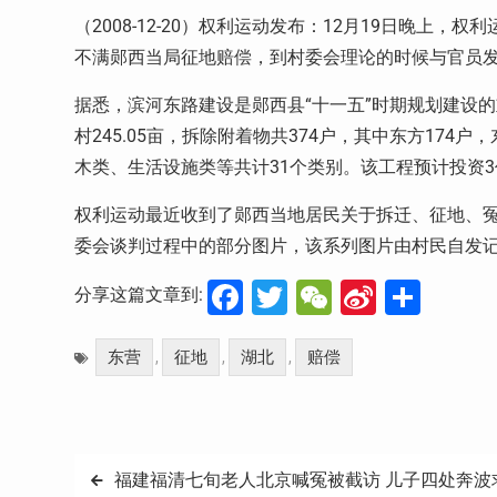
（2008-12-20）权利运动发布：12月19日晚上
不满郧西当局征地赔偿，到村委会理论的时候与官员发
据悉，滨河东路建设是郧西县“十一五”时期规划建设的重点
村245.05亩，拆除附着物共374户，其中东方17
木类、生活设施类等共计31个类别。该工程预计投资3
权利运动最近收到了郧西当地居民关于拆迁、征地、
委会谈判过程中的部分图片，该系列图片由村民自发
Facebook
Twitter
WeChat
Sina
分
分享这篇文章到:
Weibo
享
东营
征地
湖北
赔偿
,
,
,
文
福建福清七旬老人北京喊冤被截访 儿子四处奔波