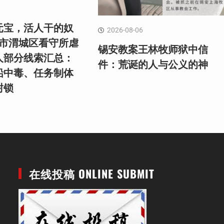
元宝，活人干的奴
2026-08-06
阳市渭城区看守所虐
锡安教案王林牧师狱中信
人部分线索汇总：
件：荒诞的人与公义的神
铅中毒、任务制体
封锁
在线投稿 ONLINE SUBMIT