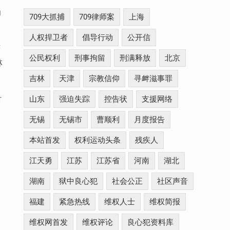
为
709大抓捕
709律师案
上海
人权捍卫者
倡导行动
公开信
营
公民权利
刑事拘留
刑满释放
北京
林
吉林
天津
宗教信仰
寻衅滋事罪
山东
强迫失踪
控告状
支援网络
村
无锡
无锡市
曹顺利
月度报告
本站首发
权利运动头条
残疾人
江天勇
江苏
江苏省
河南
湖北
湖南
狱中良心犯
社会公正
社区声音
福建
紧急热线
维权人士
维权简报
维权网首发
维权评论
良心犯资料库