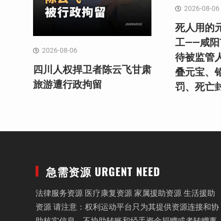
2026-08-06
死人用的
工——咸
2026-08-06
待被监管
四川人权捍卫者陈云飞甘肃
叠元宝、
旅游遭行政拘留
罚、死亡
急需资源 URGENT NEED
法律服务资源 医疗康复资源 家属援助资源 生活援助
资源 请注意：权利运动平台只为其提供资源连接和协
助核实信息，不协助转账和经手资金捐赠或者转赠事