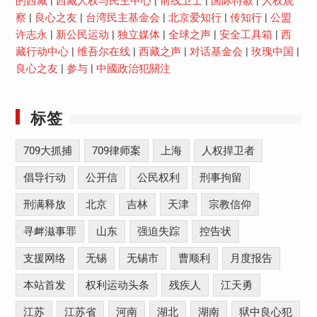
的西藏
|
西藏人权与民主中心
|
前线卫士
|
国际特赦
|
人权观
察
|
良心之友
|
台湾民主基金会
|
北京爱知行
|
传知行
|
公盟
许志永
|
新公民运动
|
独立媒体
|
全球之声
|
安全工具箱
|
西
藏行动中心
|
维吾尔在线
|
西藏之声
|
对话基金会
|
玫瑰中国
|
良心之友
|
参与
|
中國政治犯關注
标签
709大抓捕
709律师案
上海
人权捍卫者
倡导行动
公开信
公民权利
刑事拘留
刑满释放
北京
吉林
天津
宗教信仰
寻衅滋事罪
山东
强迫失踪
控告状
支援网络
无锡
无锡市
曹顺利
月度报告
本站首发
权利运动头条
残疾人
江天勇
江苏
江苏省
河南
湖北
湖南
狱中良心犯