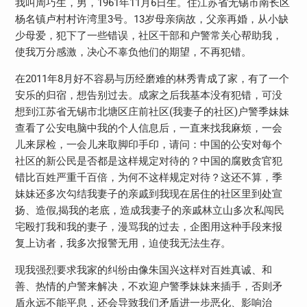
我叫周巧生，男，1961年11月6日生。住江苏省无锡市南长区
杨名镇卢村村许湾里3号。13岁母亲病故，父亲再婚，从小缺
少母爱，犯下了一些错误，社区干部和户警常关心帮助我，
使我万分感激，决心不辜负他们的期望，不再犯错。
在2011年8月好不容易与历经磨难的林秀青成了家，有了一个
安乐的归宿，想告别过去。成家之后我基本没有犯错，可没
想到江苏省无锡市北塘区庄前社区(我妻子的社区)户警季妹妹
查看了公安电脑中我的个人信息后，一直来找我麻烦，一会
儿来尿检，一会儿来取脚印手印，请问：中国的公安对每个
社区的新公民是否都是这样规定对待的？中国的腐败贪官犯
错比百姓严重千百倍，为何不这样规定对待？这还不算，季
妹妹还多次勾结我妻子的亲戚到我现在居住的社区里到处宣
扬、造假,揭我的老底，造成我妻子的亲戚林立山多次私闯民
宅殴打我和我的妻子，漫骂我的过去，企图用这种手段来报
复上访者，我多次报警无用，迫使我无法生存。
现我强烈要求我家的纠纷由像朱国兴这样对百姓真诚、和
善、热情的户警来解决，不欢迎户警季妹妹来插手，否则矛
盾永远不能平息，还会导致我们矛盾进一步恶化、影响治