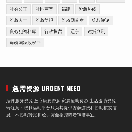
社会公正
社区声音
福建
紧急热线
维权人士
维权简报
维权网首发
维权评论
良心犯资料库
行政拘留
辽宁
逮捕判刑
颠覆国家政权罪
急需资源 URGENT NEED
法律服务资源 医疗康复资源 家属援助资源 生活援助资源
请注意：权利运动平台只为其提供资源连接和协助核实信
息，不协助转账和经手资金捐赠或者转赠事宜。