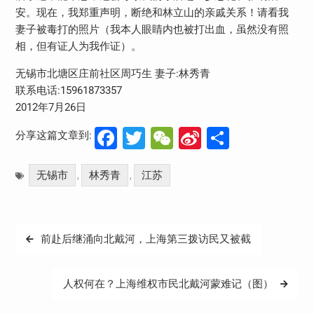
安。现在，我郑重声明，断绝和林立山的亲戚关系！请看我
妻子被毒打的照片（我本人眼睛内也被打出血，虽然没有照
相，但有证人为我作证）。
无锡市北塘区庄前社区周巧生 妻子:林秀青
联系电话:15961873357
2012年7月26日
Facebook
Twitter
WeChat
Sina
分
分享这篇文章到:
Weibo
享
无锡市
林秀青
江苏
,
,
文
前赴后继涌向北戴河，上海第三拨访民又被截
章
导
人权何在？上海维权市民北戴河蒙难记（图）
航