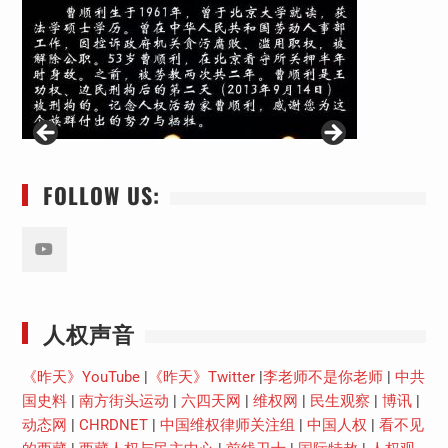
FOLLOW US:
Youtube
人权声音
《昨天》YouTube
|
《昨天》Twitter
|
李老师不是你老师
|
中共
国史料
|
南方街头运动
|
六四天网
|
维权网
|
民生观察
|
博讯
|
动态网
|
CHRDNET
|
中国维权律师关注组
|
中国人权
|
看不见