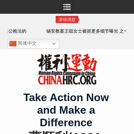
滚动消息
法的
锡安教案王聪女士被抓更多细节曝光 之一
简体中文
Skip
to
content
Take Action Now
and Make a
Difference