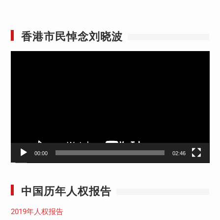
香港市民悼念刘晓波
视
频
播
放
器
00:00
02:46
中国历年人权报告
2019年人权报告