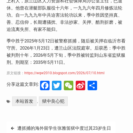
上村人，原兰山区人力资源和社会保障局办公室主任，已退
休。他曾在潜艇部队服役十六年，一九九六年四月修炼法轮
功。自一九九九年中共迫害法轮功以来，季中胜因坚持真、
善、忍信仰，长期遭骚扰、非法抄家、关押、酷刑折磨，被
迫流离失所、有家不能归。
季中胜于
2025
年
5
月
12
日被警察抓捕，随后被关押在临沂市看
守所。
2026
年
1
月
23
日，遭兰山区法院庭审。后获悉：季中胜
被判刑十年，
2026
年
5
月下旬，季中胜被转监到山东省监狱服
刑。刑期至：
2035
年
5
月
11
日。
原文链接：
https://wqw2010.blogspot.com/2026/07/10.html
Facebook
Twitter
WeChat
Sina
分
分享这篇文章到:
Weibo
享
本站首发
狱中良心犯
,
文
遭抓捕的海外留学生张雅笛狱中度过其23岁生日