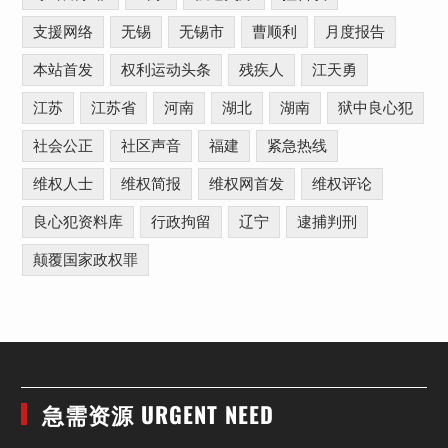
支援网络
无锡
无锡市
曹顺利
月度报告
本站首发
权利运动头条
残疾人
江天勇
江苏
江苏省
河南
湖北
湖南
狱中良心犯
社会公正
社区声音
福建
紧急热线
维权人士
维权简报
维权网首发
维权评论
良心犯资料库
行政拘留
辽宁
逮捕判刑
颠覆国家政权罪
急需资源 URGENT NEED