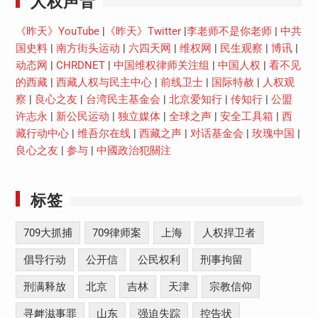
人权声音
《昨天》YouTube
|
《昨天》Twitter
|
李老师不是你老师
|
中共
国史料
|
南方街头运动
|
六四天网
|
维权网
|
民生观察
|
博讯
|
动态网
|
CHRDNET
|
中国维权律师关注组
|
中国人权
|
看不见
的西藏
|
西藏人权与民主中心
|
前线卫士
|
国际特赦
|
人权观
察
|
良心之友
|
台湾民主基金会
|
北京爱知行
|
传知行
|
公盟
许志永
|
新公民运动
|
独立媒体
|
全球之声
|
安全工具箱
|
西
藏行动中心
|
维吾尔在线
|
西藏之声
|
对话基金会
|
玫瑰中国
|
良心之友
|
参与
|
中國政治犯關注
标签
709大抓捕
709律师案
上海
人权捍卫者
倡导行动
公开信
公民权利
刑事拘留
刑满释放
北京
吉林
天津
宗教信仰
寻衅滋事罪
山东
强迫失踪
控告状