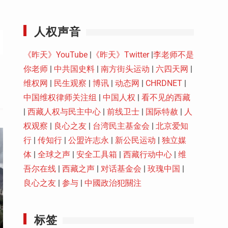
Youtube
人权声音
《昨天》YouTube
|
《昨天》Twitter
|
李老师不是
你老师
|
中共国史料
|
南方街头运动
|
六四天网
|
维权网
|
民生观察
|
博讯
|
动态网
|
CHRDNET
|
中国维权律师关注组
|
中国人权
|
看不见的西藏
|
西藏人权与民主中心
|
前线卫士
|
国际特赦
|
人
权观察
|
良心之友
|
台湾民主基金会
|
北京爱知
行
|
传知行
|
公盟许志永
|
新公民运动
|
独立媒
体
|
全球之声
|
安全工具箱
|
西藏行动中心
|
维
吾尔在线
|
西藏之声
|
对话基金会
|
玫瑰中国
|
良心之友
|
参与
|
中國政治犯關注
标签