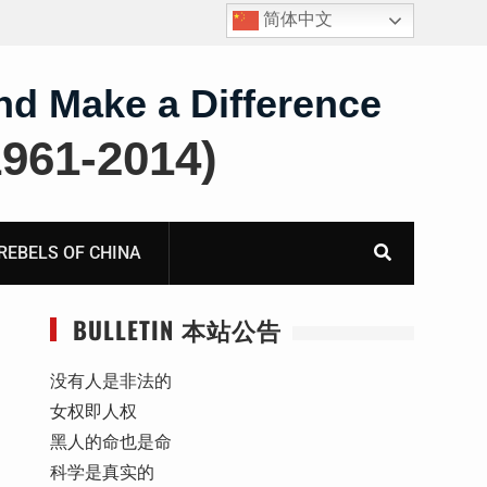
简体中文
报
获刑10年的“推墙大联盟案”任建平在永川监狱度过其62
岁生日
nd Make a Difference
61-2014)
BELS OF CHINA
BULLETIN 本站公告
没有人是非法的
女权即人权
黑人的命也是命
科学是真实的