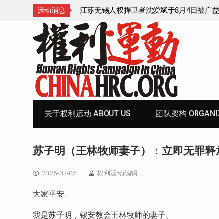
4日被广益派出所警
武汉公民张毅于2026年7月28日被以“涉嫌
滚动消息
中带走后音信全无
家罪”执行逮捕 目前羁押在拉萨市看守所
Skip
to
content
关于权利运动 ABOUT US
团队架构 ORGANIZ
苏子明（王林牧师妻子）：立即无罪释
2026-07-05
权利运动编辑
大家平安。
我是苏子明，锡安教会王林牧师的妻子。