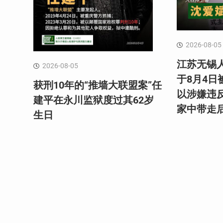
2026-08-05
江苏无锡
2026-08-05
于8月4
获刑10年的“推墙大联盟案”任
以涉嫌违
建平在永川监狱度过其62岁
家中带走
生日