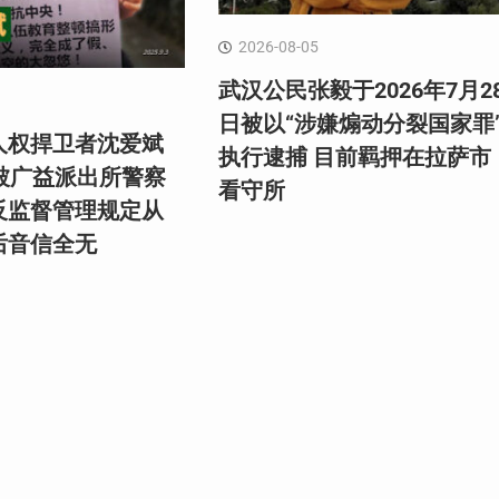
2026-08-05
武汉公民张毅于2026年7月2
日被以“涉嫌煽动分裂国家罪
人权捍卫者沈爱斌
执行逮捕 目前羁押在拉萨市
日被广益派出所警察
看守所
反监督管理规定从
后音信全无