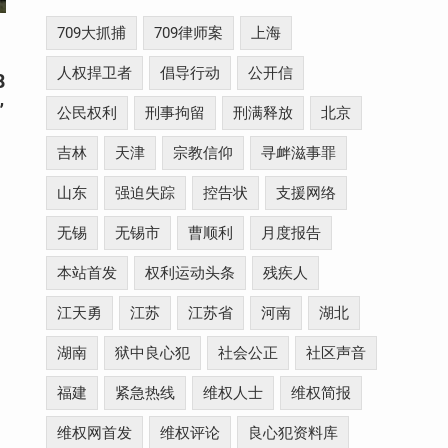
709大抓捕
709律师案
上海
人权捍卫者
倡导行动
公开信
8
”
公民权利
刑事拘留
刑满释放
北京
吉林
天津
宗教信仰
寻衅滋事罪
山东
强迫失踪
控告状
支援网络
无锡
无锡市
曹顺利
月度报告
本站首发
权利运动头条
残疾人
江天勇
江苏
江苏省
河南
湖北
湖南
狱中良心犯
社会公正
社区声音
福建
紧急热线
维权人士
维权简报
维权网首发
维权评论
良心犯资料库