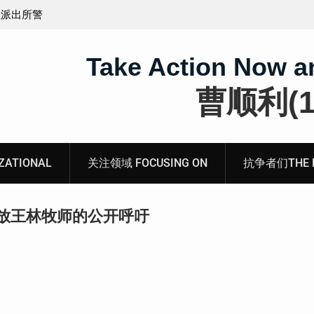
煽动分裂国
会见被寻衅滋事罪的山东枣庄维权人士张超的情况通
Take Action Now a
曹顺利(19
ATIONAL
关注领域 FOCUSING ON
抗争者们THE RE
放王林牧师的公开呼吁