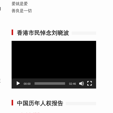
爱就是爱
们
善良是一切
香港市民悼念刘晓波
视
频
播
放
器
正
00:00
02:46
中国历年人权报告