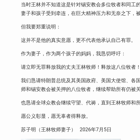
当时王林并不知道这是针对锡安教会多位牧者和同工
妻子和孩子受到牵连，在巨大精神压力和无奈之下，
但我要郑重说明：
这并不是他的真实意愿，更不代表他承认自己有罪。
作为妻子，作为两个孩子的妈妈，我恳切呼吁：
请立即无罪释放我的丈夫王林牧师！释放这八位牧者
我们恳请特朗普总统及其美国政府、美国大使馆、各
师和锡安教会被关押的八位牧者，继续帮助所有仍被
也恳请全球众教会继续守望、代祷，直到王林牧师和
愿公义彰显，愿无辜者得释放。
苏子明（王林牧师妻子）
2026
年
7
月
5
日