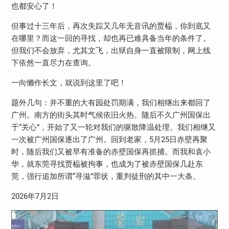
也都安心了！
但事过十三年后，再次失踪又几年无音讯的贾榀，你到底又
在哪里？而这一回的寻找，却也再已难具备当年的条件了。
但我们不会放弃，尤其文飞，出狱自身一直被限制，网上线
下依然一直尽力在查询。
一向懒作长文，就说到这里了吧！
题外几句：并不重的大有园处罚期满，我们相继出来都回了
广州。南方的街头其时气候依旧火热。随后不久广州国保出
于“关心”，开始了又一轮对我们的驱散降温处理。我们相继又
一次被广州国保逐出了广州。回到老家，
5
月
25
日赤壁再聚
时，随后我们又被早有准备的赤壁国保再抓捕。而我和袁小
华，就东莞寻找贾榀被拘事，也成为了被赤壁国保几赴东
莞，强行追加所谓“寻滋”罪状，重判徒刑的其中一大条。
2026
年
7
月
2
日