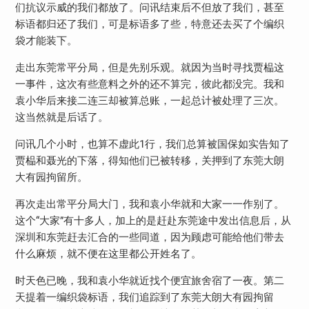
们抗议示威的我们都放了。问讯结束后不但放了我们，甚至
标语都归还了我们，可是标语多了些，特意还去买了个编织
袋才能装下。
走出东莞常平分局，但是先别乐观。就因为当时寻找贾榀这
一事件，这次有些意料之外的还不算完，彼此都没完。我和
袁小华后来接二连三却被算总账，一起总计被处理了三次。
这当然就是后话了。
问讯几个小时，也算不虚此
1
行，我们总算被国保如实告知了
贾榀和聂光的下落，得知他们已被转移，关押到了东莞大朗
大有园拘留所。
再次走出常平分局大门，我和袁小华就和大家一一作别了。
这个“大家”有十多人，加上的是赶赴东莞途中发出信息后，从
深圳和东莞赶去汇合的一些同道，因为顾虑可能给他们带去
什么麻烦，就不便在这里都公开姓名了。
时天色已晚，我和袁小华就近找个便宜旅舍宿了一夜。第二
天提着一编织袋标语，我们追踪到了东莞大朗大有园拘留