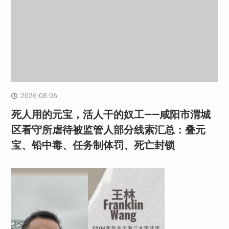
2026-08-06
死人用的元宝，活人干的奴工——咸阳市渭城
区看守所虐待被监管人部分线索汇总：叠元
宝、铅中毒、任务制体罚、死亡封锁