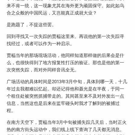
来不肯一统，这一现象尤其在海外更为顽固保守。如此如乌
合之众般的中国民运，又岂能真正成就大业？
是跑题了，不提这些罢。
回到寻找又一次失踪的贾榀这里来。再说他的第一次失踪寻
找经过，或者可以作为一种启示。
贾榀当年的那场现场活动，他同样知道那样做的后果会是什
么，也很快得到了地方报复性打压的验证。那也是他的第一
次突然失踪，而对外同样音讯全无。
广场活动的具体时间是
2013
年
3
月中旬，具体到哪一天，十几
年过去我都难以忆起。却还记得他和聂光是在半夜，于同一
个租住处被突然抓捕带走的。其间甚至来不及对外发出一点
信息，当然这也是后来在监牢碰头时我才了解到的被捕过
程。
在南方天空下，贾榀当年
3
月中旬被捕失踪几天后，当时正火
热的南方街头运动中，我们线上线下查询了几天都无消息。