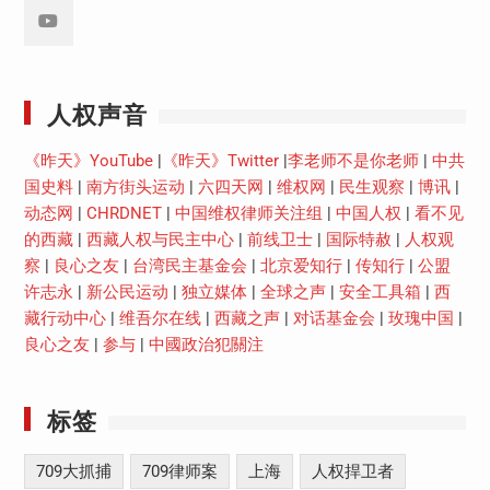
Youtube
人权声音
《昨天》YouTube
|
《昨天》Twitter
|
李老师不是你老师
|
中共
国史料
|
南方街头运动
|
六四天网
|
维权网
|
民生观察
|
博讯
|
动态网
|
CHRDNET
|
中国维权律师关注组
|
中国人权
|
看不见
的西藏
|
西藏人权与民主中心
|
前线卫士
|
国际特赦
|
人权观
察
|
良心之友
|
台湾民主基金会
|
北京爱知行
|
传知行
|
公盟
许志永
|
新公民运动
|
独立媒体
|
全球之声
|
安全工具箱
|
西
藏行动中心
|
维吾尔在线
|
西藏之声
|
对话基金会
|
玫瑰中国
|
良心之友
|
参与
|
中國政治犯關注
标签
709大抓捕
709律师案
上海
人权捍卫者