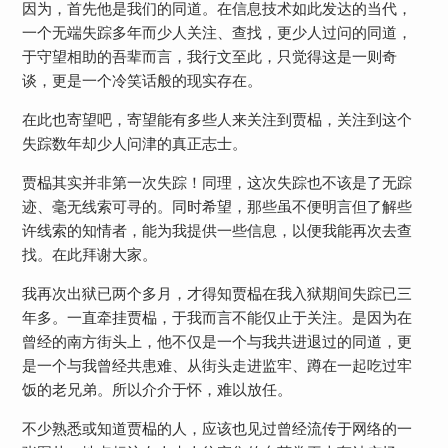
因为，首先他是我们的同道。在信息技术如此发达的当代，
一个无端失踪多年而少人关注、查找，更少人过问的同道，
于守望相助的吾辈而言，我行文至此，只觉得这是一则奇
谈，更是一个冷笑话般的现实存在。
在此也寄望吧，寄望能有多些人来关注到贾榀，关注到这个
失踪数年却少人问津的真正志士。
贾榀其实并非第一次失踪！同理，这次失踪也不该是了无踪
迹、毫无线索可寻的。同时希望，那些虽不便明言但了解些
许线索的知情者，能为我提供一些信息，以便我能再次去查
找。在此拜谢大家。
我再次出狱已两个多月，才得知贾榀在我入狱期间失踪已三
年多。一直牵挂贾榀，于我而言不能仅止于关注。是因为在
曾经的南方街头上，他不仅是一个与我共进退过的同道，更
是一个与我曾经共患难、从街头走进监牢、蹲在一起吃过牢
饭的老兄弟。所以介介于怀，难以放任。
不少熟悉或知道贾榀的人，应该也见过曾经流传于网络的一