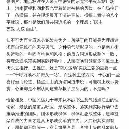
张图片。地点标注在人来人往密集的东莞常平火车站广场
上，河南贾榀和湖北聂光冒着随时被捕的风险，在广场拉开
了一条横幅，并在现场展开了演讲宣传。横幅上简洁的八个
字标语，那也是我们所共同追求的一个理想：“民主
宪政 人权 自由”。
知不可为而甘愿以身犯险去为之，所基于的只能是为理想追
求而自觉践行的无畏勇气。这种勇气所彰显的，也是南方街
头运动的一种固有特色和风格：前后方同道形成整体一致，
将理念追求落实到实际行动中，从而召唤引领更多同道走上
街头去推行、去推进。这是“南方运动”实践主张的重要一点
——“千呼万唤不如街头一站”。而这种主张方式，于我们一些
喜好坐而论道、指点江山的所谓同道来说，可能嘴上表示赞
赏，心里却是不屑认同这些草根阶层所为的，不是吗？
恰恰相反，中国民运几十年来从不缺书生意气指点江山的理
论家，最缺的是前后呼应、形成整体、落实到实际行动中去
推动推进的团队。团体形成群体，群体汇总成整体，这样凝
聚而成的力量才是真正形成变革的主力。大共识其实都有
了，思想却不能统一；意见纷呈各异、各据山头的乱象却从