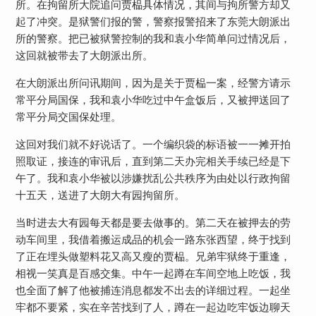
所。在拘留所大院追问贾榀具体情况，其间与拘所警方却又
起了冲突。是狱警们报的警，警察报警招来了东莞大朗派出
所的警察。把已被狱警控制的我和袁小华简单问过情况后，
这回就被带去了大朗派出所。
在大朗派出所问讯期间，因为是关于贾榀一案，经警方请示
常平分局国保，我和袁小华吃过中午盒饭后，又被押送回了
常平分局交国保处理。
这回对我们就不好说话了。一个编织袋的标语被一一摊开拍
照取证，接连的审讯后，直到第二天办完相关手续已经是下
午了。我和袁小华被以涉嫌扰乱公共秩序为由处以行政拘留
十五天，送进了大朗大有园拘留所。
当时进去大有园每天都是要去做事的。第二天在被押去的劳
动车间里，我借着搬运成品的机会一路东张西望，终于找到
了正在埋头做塑料花又高又瘦的贾榀。兄弟牢狱终于重逢，
相视一笑真是百感交集。中午一起蹲在车间空地上吃饭，我
也全面了解了他被捕连消息都发不出去的详细过程。一起坐
牢都不要紧，实在辛苦找到了人，蹲在一起边吃牢饭边聊天