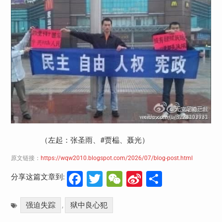
（左起：张圣雨、
#
贾榀、聂光）
原文链接：
https://wqw2010.blogspot.com/2026/07/blog-post.html
Facebook
Twitter
WeChat
Sina
分
分享这篇文章到:
Weibo
享
强迫失踪
狱中良心犯
,