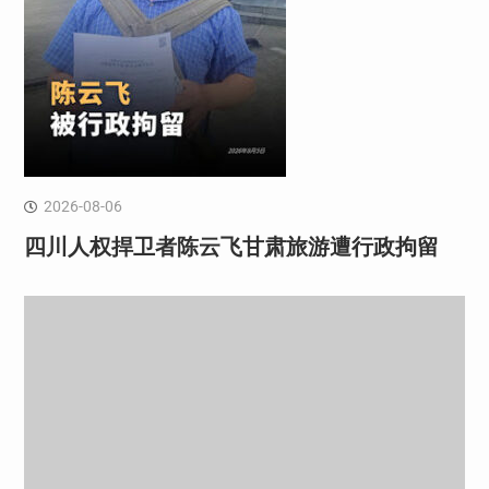
2026-08-06
四川人权捍卫者陈云飞甘肃旅游遭行政拘留