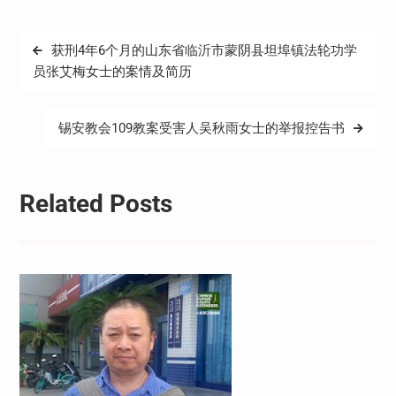
文
获刑4年6个月的山东省临沂市蒙阴县坦埠镇法轮功学
章
员张艾梅女士的案情及简历
导
航
锡安教会109教案受害人吴秋雨女士的举报控告书
Related Posts