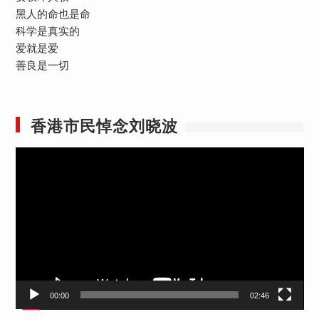
黑人的命也是命
科学是真实的
爱就是爱
善良是一切
香港市民悼念刘晓波
视
频
播
放
器
00:00
02:46