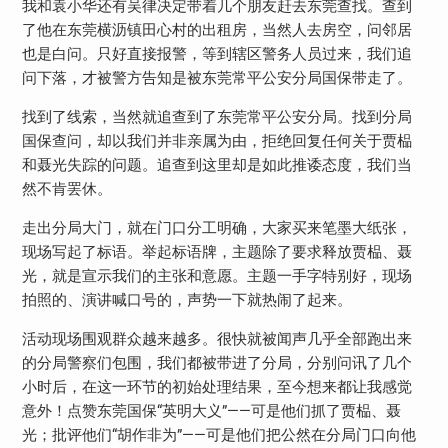
我和袁小华还有吴律决定带着几个朋友赶去东莞查找。查到
了他在东莞横沥镇田心村的出租房，当然人去房空，问邻居
也是白问。只好直接报警，等到辖区警务人员过来，我们追
问下落，才被警方告知是被东莞常平公安分局国保带走了。
找到了线索，当然就追查到了东莞常平公安分局。找到分局
国保查问，却以我们并非亲属为由，拒绝回复任何关于贾榀
和聂光失踪的问题。追查到这里却是如此推诿态度，我们当
然不肯罢休。
走出分局大门，就在门口分工明确，大家买来笔墨大纸张，
现场写起了标语。举起标语牌，主题除了要求释放贾榀、聂
光，就是宣示我们的主张和意愿。主题一手字特别好，现场
拍照的、演讲喊口号的，声势一下就热闹了起来。
活动现场围观群众越来越多。很快就被闻声几乎全部跑出来
的分局警察们包围，我们都被带进了分局，分别问讯了几个
小时后，在这一环节的初始处理结果，至今想来都让我感觉
意外！点赞东莞国保“英明大义”——可是他们抓了贾榀、聂
光；批评他们“胡作非为”——可是他们把公然在分局门口向他