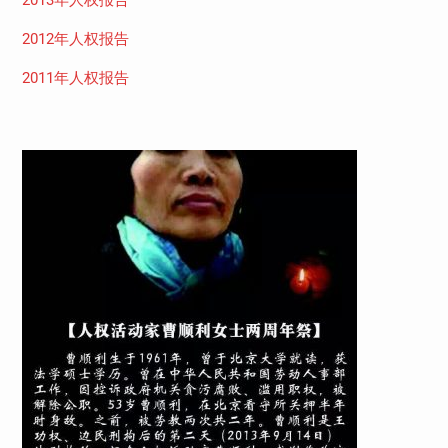
2013年人权报告
2012年人权报告
2011年人权报告