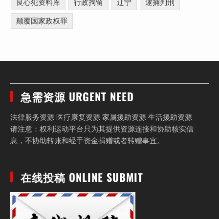
良心犯资料库
行政拘留
辽宁
逮捕判刑
颠覆国家政权罪
急需资源 URGENT NEED
法律服务资源 医疗康复资源 家属援助资源 生活援助资源
请注意：权利运动平台只为其提供资源连接和协助核实信
息，不协助转账和经手资金捐赠或者转赠事宜。
在线投稿 ONLINE SUBMIT