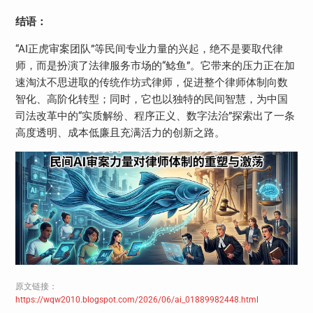
结语：
“
AI
正虎审案团队”等民间专业力量的兴起，绝不是要取代律
师，而是扮演了法律服务市场的“鲶鱼”。它带来的压力正在加
速淘汰不思进取的传统作坊式律师，促进整个律师体制向数
智化、高阶化转型；同时，它也以独特的民间智慧，为中国
司法改革中的“实质解纷、程序正义、数字法治”探索出了一条
高度透明、成本低廉且充满活力的创新之路。
原文链接：
https://wqw2010.blogspot.com/2026/06/ai_01889982448.html