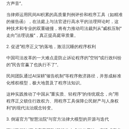
方声音”。
当律师运用民间
AI
积累的高质量判例评价和程序工具（如精准
的催告函），在法庭上与法官进行高水平的法理辩论时，这
种技术和专业的双重碰撞，将有力推动司法裁判从“威权压制”
走向“法理说服”，真正提高庭审质量。
2.
促进“程序正义”的落地，激活沉睡的程序权利
中国司法改革的一大难点是防止诉讼程序的“空转”或行政纠纷
的“民告官赢了也执行不了”。
民间团队通过
AI
深耕“催告机制”等程序救济路径，并形成标准
化维权模型，极大地普及了程序法知识。
这种实践推动了中国从“重实质、轻程序”的传统观念，向“用
程序正义锁住行政权力、用程序工具保障公民财产与人身权
利”的现代法治观念转变。
3.
倒逼官方“智慧法院”与官方法律大模型的开源与迭代