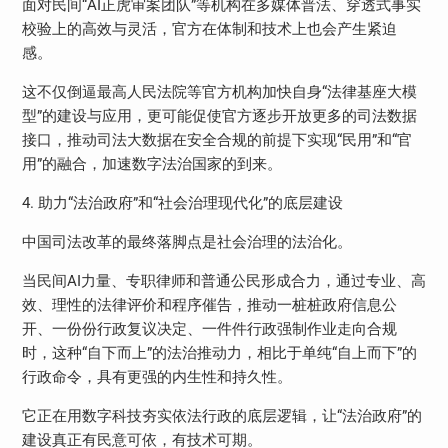
面对民间“
AI
正虎审案团队”等机构在多媒体普法、穿透式事实
校验上的高效与灵活，官方在体制和技术上也会产生紧迫
感。
这不仅倒逼最高人民法院等官方机构加快自身“法律基座大模
型”的建设与应用，更可能促使官方逐步开放更多的司法数据
接口，推动司法大数据在安全合规的前提下实现“民用”和“官
用”的融合，加速数字法治国家的到来。
4.
助力“法治政府”和“社会治理现代化”的底层建设
中国司法改革的最终落脚点是社会治理的法治化。
当民间
AI
力量、专职律师和普通公民形成合力，通过专业、高
效、理性的法律评价和程序催告，推动一桩桩政府信息公
开、一份份行政复议决定、一件件行政强制作业走向合规
时，这种“自下而上”的法治推动力，相比于单纯“自上而下”的
行政命令，具有更强的内生性和持久性。
它正在用数字科技夯实依法行政的底层逻辑，让“法治政府”的
建设真正有民意可依，有技术可期。