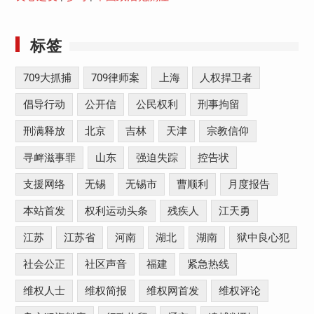
标签
709大抓捕
709律师案
上海
人权捍卫者
倡导行动
公开信
公民权利
刑事拘留
刑满释放
北京
吉林
天津
宗教信仰
寻衅滋事罪
山东
强迫失踪
控告状
支援网络
无锡
无锡市
曹顺利
月度报告
本站首发
权利运动头条
残疾人
江天勇
江苏
江苏省
河南
湖北
湖南
狱中良心犯
社会公正
社区声音
福建
紧急热线
维权人士
维权简报
维权网首发
维权评论