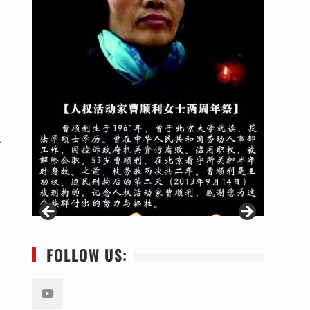
止
：
FOLLOW US: