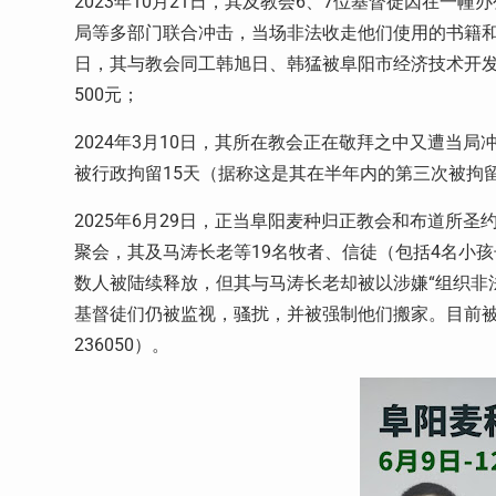
2023
年
10
月
21
日，其及教会
6
、
7
位基督徒因在一幢办
局等多部门联合冲击，当场非法收走他们使用的书籍
日，其与教会同工韩旭日、韩猛被阜阳市经济技术开发
500
元；
2024
年
3
月
10
日，其所在教会正在敬拜之中又遭当局
被行政拘留
15
天（据称这是其在半年内的第三次被拘
2025
年
6
月
29
日，正当阜阳麦种归正教会和布道所圣
聚会，其及马涛长老等
19
名牧者、信徒（包括
4
名小孩
数人被陆续释放，但其与马涛长老却被以涉嫌“组织非
基督徒们仍被监视，骚扰，并被强制他们搬家。目前
236050
）。