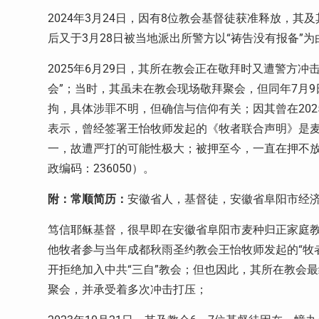
2024
年
3
月
24
日，因有
8
位教会基督徒获准释放，其及
后又于
3
月
28
日被当地派出所警方以“祷告没有报备”为
2025
年
6
月
29
日，其所在教会正在敬拜时又遭警方冲击
会”；当时，其虽未在教会现场敬拜聚会，但同年
7
月
9
拘，具体涉罪不明，但确信与信仰有关；因其曾在
202
表示，曾经签署王怡牧师发起的《牧者联合声明》是
一，故遭严打的可能性极大；被押至今，一直在押不
政编码：
236050
）。
附：常顺简历：
安徽省人，基督徒，安徽省阜阳市经济
笃信耶稣基督，很早即在安徽省阜阳市麦种归正家庭
他牧者参与当年成都秋雨圣约教会王怡牧师发起的“牧
开拒绝加入中共“三自”教会；但也因此，其所在教会
聚会，并承受着多次冲击打压；