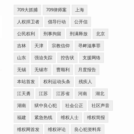
709大抓捕
709律师案
上海
人权捍卫者
倡导行动
公开信
公民权利
刑事拘留
刑满释放
北京
吉林
天津
宗教信仰
寻衅滋事罪
山东
强迫失踪
控告状
支援网络
无锡
无锡市
曹顺利
月度报告
本站首发
权利运动头条
残疾人
江天勇
江苏
江苏省
河南
湖北
湖南
狱中良心犯
社会公正
社区声音
福建
紧急热线
维权人士
维权简报
维权网首发
维权评论
良心犯资料库