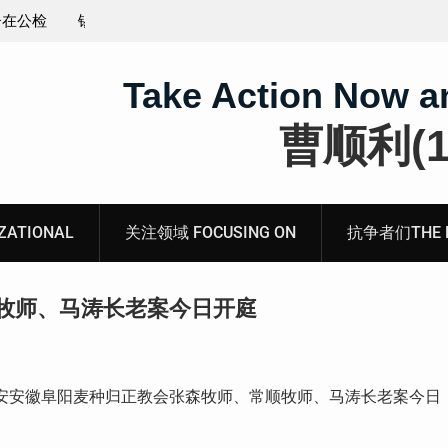
王藏：颠倒黑白，推卸责任，继续为村支书恶行当保
伞 ——追究「王浩溺死事件」【进展之六】
Take Action Now a
曹顺利(19
ATIONAL
关注领域 FOCUSING ON
抗争者们THE RE
牧师、马涛长老案今日开庭
安安徽阜阳麦种归正教会张森牧师、常顺牧师、马涛长老案今日