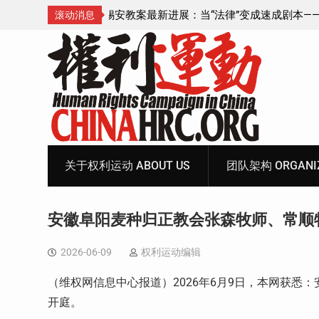
成速成剧本——在公检
锡安教案王聪女士被抓更多细节曝光 之一
滚动消息
Skip
to
content
关于权利运动 ABOUT US
团队架构 ORGANIZ
安徽阜阳麦种归正教会张森牧师、常顺
2026-06-09
权利运动编辑
（维权网信息中心报道）
2026
年
6
月
9
日，本网获悉：
开庭。