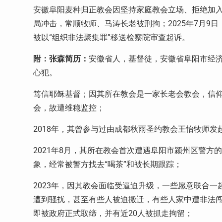
安徽阜阳麦种归正教会因坚持家庭教会立场、拒绝加
局冲击，常顺牧师、马涛长老被刑拘；
2025
年
7
月
9
日
被以“组织非法聚集罪”移送检察院审查起诉。
附：张森简历：
安徽省人，基督徒，安徽省阜阳市经济
心犯。
笃信耶稣基督；因其所在教会是一家长老会教会，信仰
会，故遭维稳监控；
2018
年，其曾参与过由成都秋雨圣约教会王怡牧师发
2021
年
8
月，其所在教会首次遭遇阜阳市颍州区警方的
象，经常被警方找去“喝茶”和被长期跟踪；
2023
年，因其教会面临受逼迫升级，一些愿意联合一
遭到骚扰，甚至有些人被迫搬迁，有些人家中遭非法
即被政府正式取缔，并有近
20
人被抓走拘留；