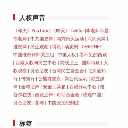
Youtube
人权声音
《昨天》YouTube
|
《昨天》Twitter
|
李老师不是
你老师
|
中共国史料
|
南方街头运动
|
六四天网
|
维权网
|
民生观察
|
博讯
|
动态网
|
CHRDNET
|
中国维权律师关注组
|
中国人权
|
看不见的西藏
|
西藏人权与民主中心
|
前线卫士
|
国际特赦
|
人
权观察
|
良心之友
|
台湾民主基金会
|
北京爱知
行
|
传知行
|
公盟许志永
|
新公民运动
|
独立媒
体
|
全球之声
|
安全工具箱
|
西藏行动中心
|
维
吾尔在线
|
西藏之声
|
对话基金会
|
玫瑰中国
|
良心之友
|
参与
|
中國政治犯關注
标签