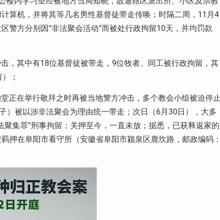
公楼内学习圣经被地方当局知晓，故遭辖区派出所、小区及宗教
和计算机，并将其等几名男性基督徒带走传唤；时隔二周，
11
月
4
区警方分别因“非法聚会活动”而被处行政拘留
10
天，并均罚款
冲击，其中有
18
位基督徒被带走，
9
位牧者、同工被行政拘留，其
留）；
约堂正在举行敬拜之时再被当地警方冲击，多个教会小组被迫停
子）被以涉非法聚会为理由统一带走；次日（
6
月
30
日），大多
法聚集罪”刑事拘留；关押至今，一直未放；据悉，已获释返家的
被羁押在阜阳市看守所（安徽省阜阳市颍泉区鹿坎路，邮政编码