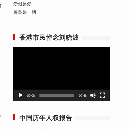
爱就是爱
当
善良是一切
香港市民悼念刘晓波
视
频
播
放
器
00:00
02:46
中国历年人权报告
会