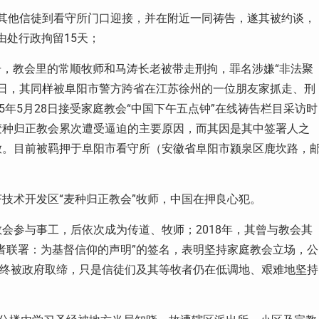
其他信徒到看守所门口迎接，并在附近一同祷告，遂其被约谈，
由处行政拘留
15
天；
，教会里的常顺牧师和马涛长老被带走刑拘，罪名涉嫌“非法聚
日，其同样被阜阳市警方跨省在江苏徐州的一位朋友家抓走、刑
5
年
5
月
28
日接受家庭教会“中国下午五点钟”在线祷告栏目采访时
麦种归正教会累次遭受逼迫的主要原因，而其因是其中签署人之
放。目前被羁押于阜阳市看守所（安徽省阜阳市颍泉区鹿坎路，
技术开发区“麦种归正教会”牧师，中国在押良心犯。
教会参与事工，后依次成为传道、牧师；
2018
年，其曾与教会其
者联署：为基督信仰的声明”的签名，表明坚持家庭教会立场，公
最终被政府取缔，只是信徒们及其等牧者仍在低调地、艰难地坚持