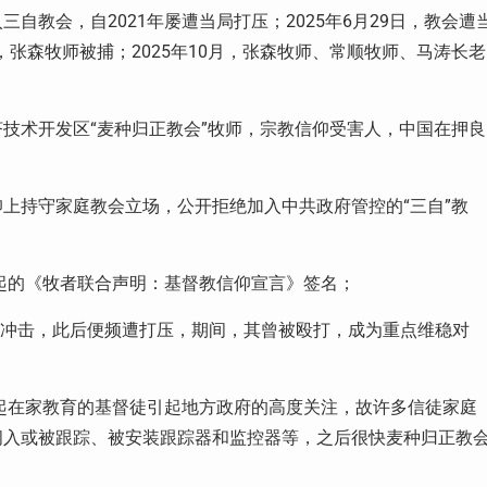
入三自教会，自
2021
年屡遭当局打压；
2025
年
6
月
29
日，教会遭
，张森牧师被捕；
2025
年
10
月，张森牧师、常顺牧师、马涛长老
技术开发区“麦种归正教会”牧师，宗教信仰受害人，中国在押良
上持守家庭教会立场，公开拒绝加入中共政府管控的“三自”教
起的《牧者联合声明：基督教信仰宣言》签名；
冲击，此后便频遭打压，期间，其曾被殴打，成为重点维稳对
起在家教育的基督徒引起地方政府的高度关注，故许多信徒家庭
闯入或被跟踪、被安装跟踪器和监控器等，之后很快麦种归正教