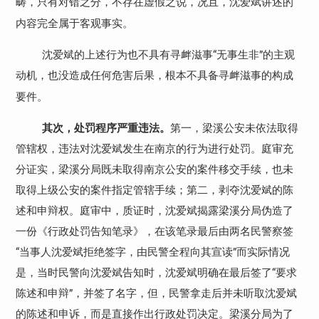
畴，只有对错之分，不存在虚假之说，况且，沈爱斌讲述的
内容完全属于客观事实。
沈爱斌的上述行为也不具有寻衅滋事“无事生非”的主观
动机，也没造成任何危害后果，根本不具备寻衅滋事的构成
要件。
其次，处罚程序严重违法。
第一，梁溪公安未依法取得
管辖权，违法对沈爱斌发生在南京的行为进行处罚。庭审充
分证实，梁溪分局既未取得南京公安的案件移交手续，也未
取得上级公安的案件指定管辖手续；第二，剥夺沈爱斌的陈
述和申辩权。庭审中，质证时，沈爱斌揭露梁溪分局伪造了
一份《行政处罚告知笔录》，在该笔录最后由两名民警察签
“当事人沈爱斌拒绝签字，由民警全程向其宣读”而实际情况
是，当时民警向沈爱斌告知时，沈爱斌明确在最后签了“要求
陈述和申辩”，并签了名字，但，民警拿走后并未听取沈爱斌
的陈述和申诉，而是直接作出行政处罚决定。梁溪分局为了