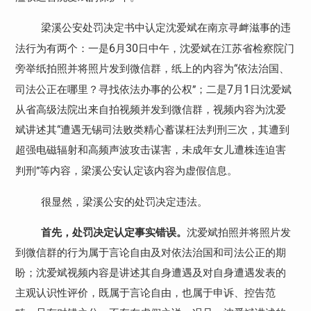
梁溪公安处罚决定书中认定沈爱斌在南京寻衅滋事的违
6
30
法行为有两个：一是
月
日中午，沈爱斌在江苏省检察院门
旁举纸拍照并将照片发到微信群，纸上的内容为“依法治国、
7
1
司法公正在哪里？寻找依法办事的公权”；二是
月
日沈爱斌
从省高级法院出来自拍视频并发到微信群，视频内容为沈爱
斌讲述其“遭遇无锡司法败类精心蓄谋枉法判刑三次，其遭到
超强电磁辐射和高频声波攻击谋害，未成年女儿遭株连迫害
判刑”等内容，梁溪公安认定该内容为虚假信息。
很显然，梁溪公安的处罚决定违法。
首先，处罚决定认定事实错误。
沈爱斌拍照并将照片发
到微信群的行为属于言论自由及对依法治国和司法公正的期
盼；沈爱斌视频内容是讲述其自身遭遇及对自身遭遇发表的
主观认识性评价，既属于言论自由，也属于申诉、控告范