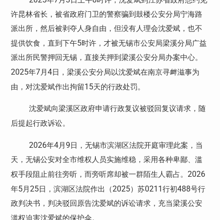
许昆林省长，被省政府门卫的警察骗到鼓楼公安分局宁海路
派出所，然后被剥夺人身自由，但没有人理会沈爱斌，也不
5
提供饮食，直到下午
时许，才被无锡市公安局梁溪分局广益
派出所民警押回无锡，直接关押到梁溪公安分局办案中心。
2025
7
4
年
月
日，梁溪公安分局以沈爱斌在南京寻衅滋事为
15
由，对沈爱斌作出拘留
天的行政处罚。
沈爱斌向梁溪区政府申请行政复议被驳回复议请求，随
后提起行政诉讼。
2026
4
9
年
月
日，无锡市滨湖区法院开庭审理此案，当
天，无锡公安对全市维权人员实施维稳，采用各种卑鄙、滥
2026
权手段阻止前往旁听，而旁听席却被一群陌生人霸占。
5
25
2025
0211
488
年
月
日，滨湖区法院作出（
）苏
行初
号行
政判决书，判决驳回原告沈爱斌的诉讼请求，充当梁溪公安
滥权迫害沈爱斌的保护伞。