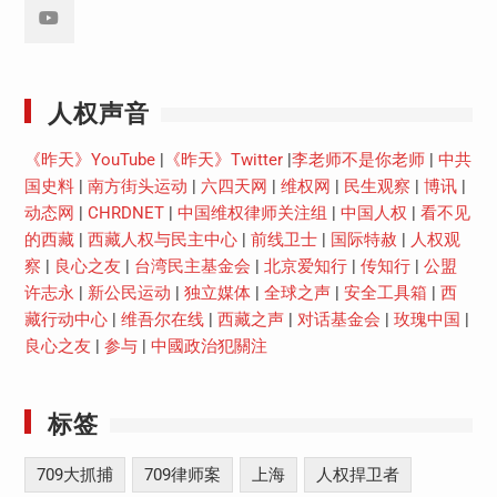
Youtube
人权声音
《昨天》YouTube
|
《昨天》Twitter
|
李老师不是你老师
|
中共
国史料
|
南方街头运动
|
六四天网
|
维权网
|
民生观察
|
博讯
|
动态网
|
CHRDNET
|
中国维权律师关注组
|
中国人权
|
看不见
的西藏
|
西藏人权与民主中心
|
前线卫士
|
国际特赦
|
人权观
察
|
良心之友
|
台湾民主基金会
|
北京爱知行
|
传知行
|
公盟
许志永
|
新公民运动
|
独立媒体
|
全球之声
|
安全工具箱
|
西
藏行动中心
|
维吾尔在线
|
西藏之声
|
对话基金会
|
玫瑰中国
|
良心之友
|
参与
|
中國政治犯關注
标签
709大抓捕
709律师案
上海
人权捍卫者