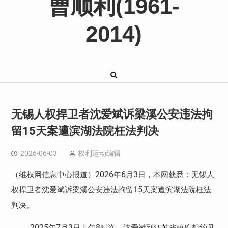
曹顺利(1961-
2014)
无锡人权捍卫者沈爱斌诉梁溪公安违法拘
留15天案遭滨湖法院枉法判决
2026-06-03
权利运动编辑
2026
6
3
（维权网信息中心报道）
年
月
日，本网获悉：无锡人
15
权捍卫者沈爱斌诉梁溪公安违法拘留
天案遭滨湖法院枉法
判决。
2025
7
3
8
年
月
日上午
时许，沈爱斌到江苏省政府想约见