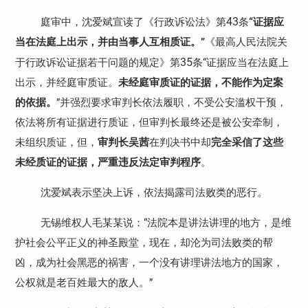
43
庭审中，沈爱斌宣读了《行政诉讼法》第
条
“证据应
当在法庭上出示，并由当事人互相质证。”
《最高人民法院关
35
于行政诉讼证据若干问题的规定》第
条“证据应当在法庭上
出示，并经庭审质证。
未
经庭审质证的证据，不能作为定案
的依据。
”并强烈要求审判长依法履职，不受公安滥权干预，
依法将所有证据进行质证，但审判长最终还是被公安牵制，
未组织质证，但，
审判长吴茜
在判决书中却
完全采信了这些
未经质证的证据，严重违反法定审判程序
。
沈爱斌表示坚决上诉，依法揭露司法败类的恶行。
无锡维权人毛某某说：“法院本是讲法讲理的地方，是维
护社会公平正义的神圣殿堂，现在，却沦为司法败类的帮
凶，成为社会黑恶的祸害，一个没有讲理讲法地方的国家，
公权就是老百姓最大的敌人。”