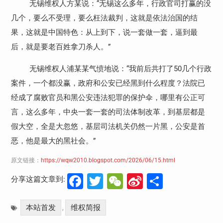
无锡维权人方某说：“无锡这么多年，行政官司打赢的没
几个，要么不受理，要么枉法裁判，这就是依法治国的结
果，这就是中国特色：从上到下，说一套做一套，逼到最
后，就是要老百姓拿刀杀人。”
无锡维权人浦某某气愤地说：“我前后共打了
50
几个行政
案件，一个都没赢，政府和公安已经黑到什么程度？法院已
经成了腐败官员和黑公安违法犯罪的保护伞，哪里有公正可
言，这么多年，中央一套一套的司法体制改革，到基层都是
假大空，全是大忽悠，基层司法机关仍然一片黑，公安是首
恶，他是最大的黑社会。”
原文链接：
https://wqw2010.blogspot.com/2026/06/15.html
Facebook
Twitter
WeChat
Sina
分
分享这篇文章到:
Weibo
享
本站首发
维权简报
,