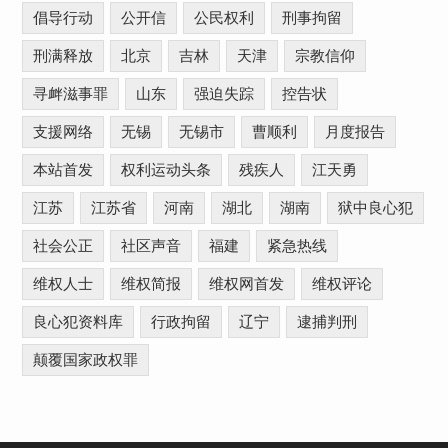
倡导行动
公开信
公民权利
刑事拘留
刑满释放
北京
吉林
天津
宗教信仰
寻衅滋事罪
山东
强迫失踪
控告状
支援网络
无锡
无锡市
曹顺利
月度报告
本站首发
权利运动头条
残疾人
江天勇
江苏
江苏省
河南
湖北
湖南
狱中良心犯
社会公正
社区声音
福建
紧急热线
维权人士
维权简报
维权网首发
维权评论
良心犯资料库
行政拘留
辽宁
逮捕判刑
颠覆国家政权罪