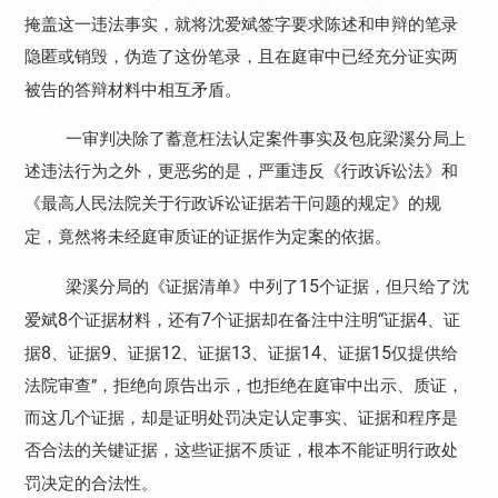
掩盖这一违法事实，就将沈爱斌签字要求陈述和申辩的笔录
隐匿或销毁，伪造了这份笔录，且在庭审中已经充分证实两
被告的答辩材料中相互矛盾。
一审判决除了蓄意枉法认定案件事实及包庇梁溪分局上
述违法行为之外，更恶劣的是，严重违反《行政诉讼法》和
《最高人民法院关于行政诉讼证据若干问题的规定》的规
定，竟然将未经庭审质证的证据作为定案的依据。
15
梁溪分局的《证据清单》中列了
个证据，但只给了沈
8
7
4
爱斌
个证据材料，还有
个证据却在备注中注明“证据
、证
8
9
12
13
14
15
据
、证据
、证据
、证据
、证据
、证据
仅提供给
法院审查”，拒绝向原告出示，也拒绝在庭审中出示、质证，
而这几个证据，却是证明处罚决定认定事实、证据和程序是
否合法的关键证据，这些证据不质证，根本不能证明行政处
罚决定的合法性。