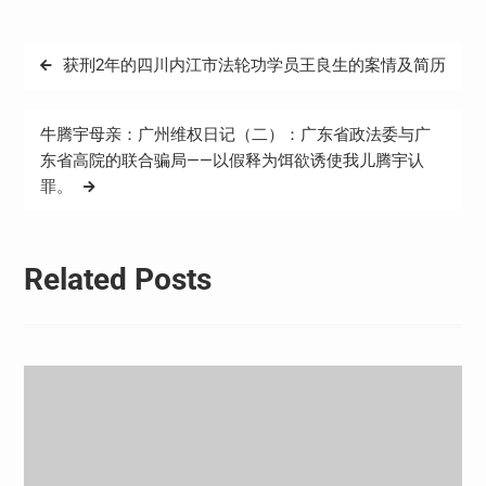
文
获刑2年的四川内江市法轮功学员王良生的案情及简历
章
导
牛腾宇母亲：广州维权日记（二）：广东省政法委与广
航
东省高院的联合骗局——以假释为饵欲诱使我儿腾宇认
罪。
Related Posts