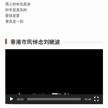
黑人的命也是命
科学是真实的
爱就是爱
善良是一切
香港市民悼念刘晓波
视
频
播
放
器
00:00
02:46