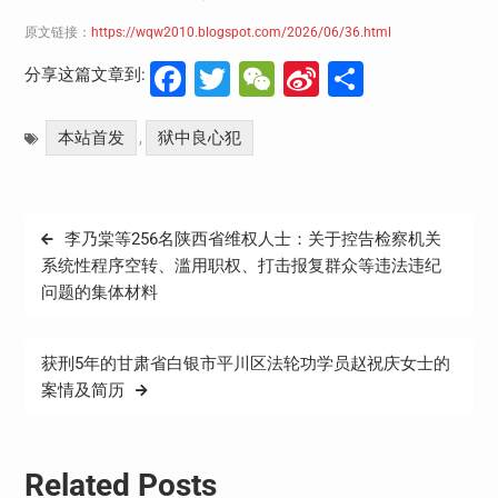
原文链接：
https://wqw2010.blogspot.com/2026/06/36.html
Facebook
Twitter
WeChat
Sina
分
分享这篇文章到:
Weibo
享
本站首发
狱中良心犯
,
文
李乃棠等256名陕西省维权人士：关于控告检察机关
章
系统性程序空转、滥用职权、打击报复群众等违法违纪
问题的集体材料
导
航
获刑5年的甘肃省白银市平川区法轮功学员赵祝庆女士的
案情及简历
Related Posts