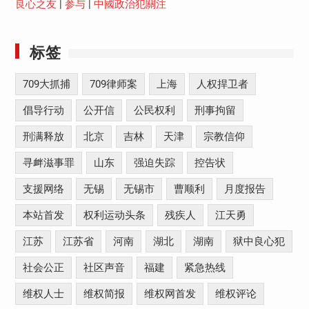
良心之友
|
参与
|
中國政治犯關注
标签
709大抓捕
709律师案
上海
人权捍卫者
倡导行动
公开信
公民权利
刑事拘留
刑满释放
北京
吉林
天津
宗教信仰
寻衅滋事罪
山东
强迫失踪
控告状
支援网络
无锡
无锡市
曹顺利
月度报告
本站首发
权利运动头条
残疾人
江天勇
江苏
江苏省
河南
湖北
湖南
狱中良心犯
社会公正
社区声音
福建
紧急热线
维权人士
维权简报
维权网首发
维权评论