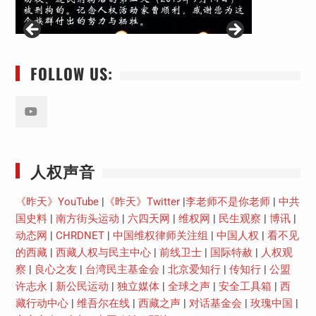
FOLLOW US:
Youtube
人权声音
《昨天》YouTube
|
《昨天》Twitter
|
李老师不是你老师
|
中共
国史料
|
南方街头运动
|
六四天网
|
维权网
|
民生观察
|
博讯
|
动态网
|
CHRDNET
|
中国维权律师关注组
|
中国人权
|
看不见
的西藏
|
西藏人权与民主中心
|
前线卫士
|
国际特赦
|
人权观
察
|
良心之友
|
台湾民主基金会
|
北京爱知行
|
传知行
|
公盟
许志永
|
新公民运动
|
独立媒体
|
全球之声
|
安全工具箱
|
西
藏行动中心
|
维吾尔在线
|
西藏之声
|
对话基金会
|
玫瑰中国
|