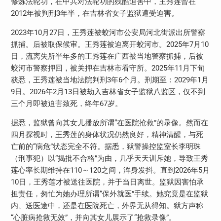
修炼法轮功，在中共对法轮功的残酷迫害中，王秀莲曾在
2012
年被判刑
3
年半，在吉林省女子监狱遭受迫害。
2023
年
10
月
27
日，王秀莲被蛟河市公安局河北街派出所警察
抓捕。后被取保候审。王秀莲被迫离开蛟河市。
2025
年
7
月
10
日，流离失所半年多的王秀莲在广西被当地警察抓捕，后被
蛟河市警察押回，被关押在吉林市看守所。
2025
年
11
月下旬
获悉，王秀莲被当地法院判刑
3
年
6
个月。刑期至：
2029
年
1
月
9
日。
2026
年
2
月
13
日被劫入吉林省女子监狱八监区，仅不到
三个月即被迫害致死，终年
67
岁。
据悉，监狱曾向其女儿播放所谓“在医院抢救”的录像。然而在
四月探视时，王秀莲的身体状况仍然良好，精神清醒，与死
亡前的“病危”状态完全不符。据悉，狱警操控监室长李明珠
（刑事犯）以“揭批不合格”为由，几乎天天训斥她，导致王秀
莲心率长期维持在
110
～
120
之间，浑身发抖。直到
2026
年
5
月
10
日，王秀莲才被送往医院，并于当日离世。监狱因害怕承
担责任，匆忙为她办理所谓“保外就医”手续。她究竟是在监狱
内、送医途中，还是在医院死亡，外界无从得知。狱方声称
“心脏病抢救无效”，并向其女儿展示了“抢救录像”。