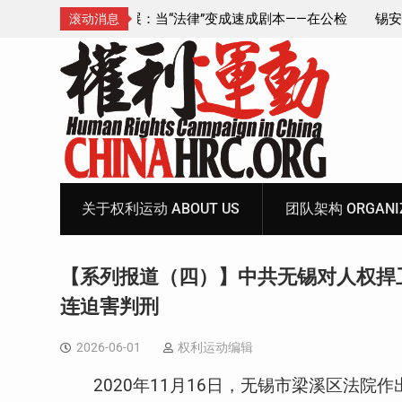
成速成剧本——在公检
锡安教案王聪女士被抓更多细节曝光 之一
滚动消息
Skip
to
content
关于权利运动 ABOUT US
团队架构 ORGANIZ
【系列报道（四）】中共无锡对人权捍
连迫害判刑
2026-06-01
权利运动编辑
2020
年
11
月
16
日，无锡市梁溪区法院作