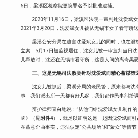
5
日，梁溪区检察院更换罪名予以批准逮捕。
2020
年
11
月
16
日，梁溪区法院一审判处沈爱斌
2021
年
3
月
20
日，沈爱斌女儿被从无锡市女子看守所
梁溪公安分局在迫害沈爱斌女儿的同时，也在滥
立案，
5
月
17
日被监视居住，沈女儿被一审宣判当日沈
儿释放时，沈还在无锡市看守所，这是人间的离奇黑
三、这是无锡司法败类针对沈爱斌而精心蓄谋策
沈女儿被抓后，梁溪分局的老民警，原来都与沈
事，我们派出所一天都有好几起，我们都作民事纠纷调
辩护律师直白地说：“从他们给沈爱斌女儿制作的
函》（
见附件
4
），就足以证明这是一起因沈爱斌而引
在蓄意歪曲事实，违法认定“公共场所”和“聚众”等情