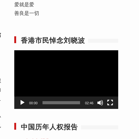
爱就是爱
善良是一切
腐
香港市民悼念刘晓波
视
频
播
放
识
器
由
及
00:00
02:46
小
中国历年人权报告
也