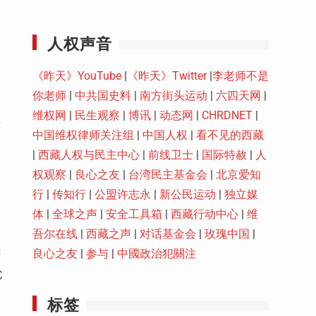
Youtube
人权声音
《昨天》YouTube
|
《昨天》Twitter
|
李老师不是
你老师
|
中共国史料
|
南方街头运动
|
六四天网
|
维权网
|
民生观察
|
博讯
|
动态网
|
CHRDNET
|
罪
中国维权律师关注组
|
中国人权
|
看不见的西藏
|
西藏人权与民主中心
|
前线卫士
|
国际特赦
|
人
权观察
|
良心之友
|
台湾民主基金会
|
北京爱知
行
|
传知行
|
公盟许志永
|
新公民运动
|
独立媒
体
|
全球之声
|
安全工具箱
|
西藏行动中心
|
维
吾尔在线
|
西藏之声
|
对话基金会
|
玫瑰中国
|
良心之友
|
参与
|
中國政治犯關注
评
沈
标签