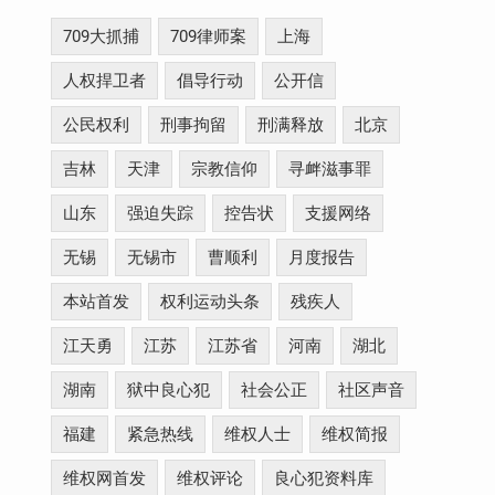
709大抓捕
709律师案
上海
人权捍卫者
倡导行动
公开信
公民权利
刑事拘留
刑满释放
北京
吉林
天津
宗教信仰
寻衅滋事罪
山东
强迫失踪
控告状
支援网络
无锡
无锡市
曹顺利
月度报告
本站首发
权利运动头条
残疾人
江天勇
江苏
江苏省
河南
湖北
湖南
狱中良心犯
社会公正
社区声音
福建
紧急热线
维权人士
维权简报
维权网首发
维权评论
良心犯资料库