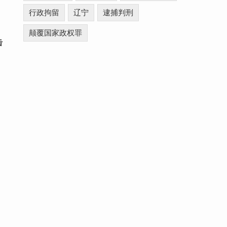
行政拘留
辽宁
逮捕判刑
颠覆国家政权罪
击