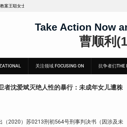
王藏：颠倒黑白，推卸责任，继续为村支书恶行当保
伞 ——追究「王浩溺死事件」【进展之六】
Take Action Now a
曹顺利(19
ATIONAL
关注领域 FOCUSING ON
抗争者们THE RE
卫者沈爱斌灭绝人性的暴行：未成年女儿遭株
出（
2020
）苏
0213
刑初
564
号刑事判决书（因涉及未