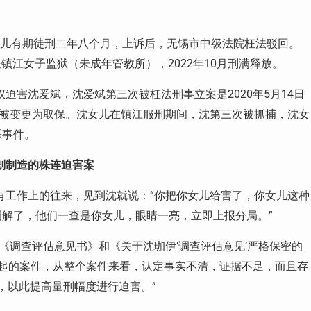
女儿有期徒刑二年八个月，上诉后，无锡市中级法院枉法驳回。
送镇江女子监狱（未成年管教所），
2022
年
10
月刑满释放。
权迫害沈爱斌，沈爱斌第三次被枉法刑事立案是
2020
年
5
月
14
日
被变更为取保。沈女儿在镇江服刑期间，沈第三次被抓捕，沈女
恶事件。
划制造的株连迫害案
有工作上的往来，见到沈就说：“你把你女儿给害了，你女儿这种
解了，他们一查是你女儿，眼睛一亮，立即上报分局。”
《调查评估意见书》和《关于沈珈伊‘调查评估意见’严格保密的
起的案件，从整个案件来看，认定事实不清，证据不足，而且存
节，以此提高量刑幅度进行迫害。”