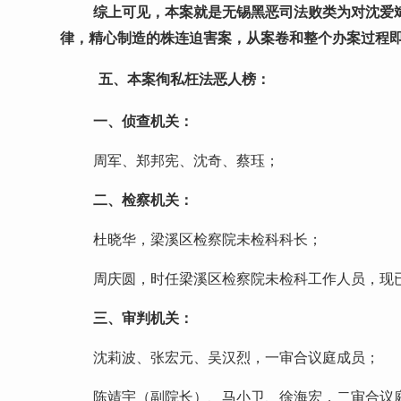
综上可见，本案就是无锡黑恶司法败类为对沈爱
律，精心制造的株连迫害案，从案卷和整个办案过程
五、本案徇私枉法恶人榜：
一、
侦查机关：
周军、郑邦宪、沈奇、蔡珏；
二、
检察机关：
杜晓华，梁溪区检察院未检科科长；
周庆圆，时任梁溪区检察院未检科工作人员，现
三、
审判机关：
沈莉波、张宏元、吴汉烈，一审合议庭成员；
陈靖宇（副院长）、马小卫、徐海宏，二审合议