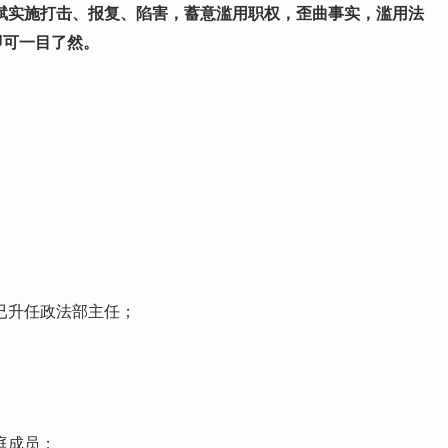
斌实施打击、报复、陷害，蓄意滥用职权，歪曲事实，滥用法
即可一目了然。
已升任政法部主任；
庭成员；