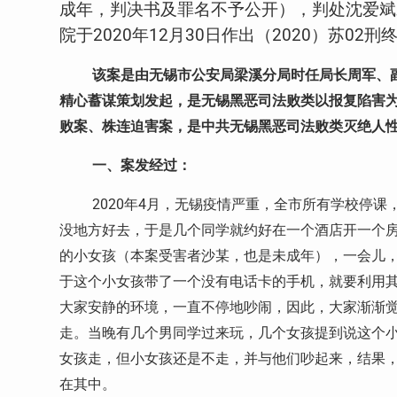
成年，判决书及罪名不予公开），判处沈爱斌
院于
2020
年
12
月
30
日作出（
2020
）苏
02
刑
该案是由无锡市公安局梁溪分局时任局长周军、
精心蓄谋策划发起，是无锡黑恶司法败类以报复陷害
败案、株连迫害案，是中共无锡黑恶司法败类灭绝人
一、案发经过：
2020
年
4
月，无锡疫情严重，全市所有学校停课
没地方好去，于是几个同学就约好在一个酒店开一个
的小女孩（本案受害者沙某，也是未成年），一会儿
于这个小女孩带了一个没有电话卡的手机，就要利用
大家安静的环境，一直不停地吵闹，因此，大家渐渐
走。当晚有几个男同学过来玩，几个女孩提到说这个
女孩走，但小女孩还是不走，并与他们吵起来，结果
在其中。