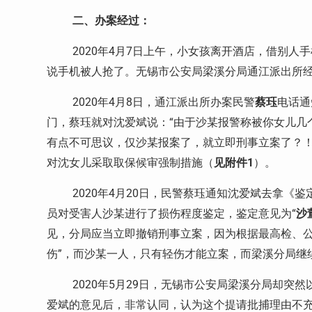
二、办案经过：
2020
年
4
月
7
日上午，小女孩离开酒店，借别人手
说手机被人抢了。无锡市公安局梁溪分局通江派出所
2020
年
4
月
8
日，通江派出所办案民警
蔡珏
电话通
门，蔡珏就对沈爱斌说：“由于沙某报警称被你女儿几
有点不可思议，仅沙某报案了，就立即刑事立案了？
对沈女儿采取取保候审强制措施（
见附件
1
）。
2020
年
4
月
20
日，民警蔡珏通知沈爱斌去拿《鉴
员对受害人沙某进行了损伤程度鉴定，鉴定意见为“
沙
见，分局应当立即撤销刑事立案，因为根据最高检、公
伤”，而沙某一人，只有轻伤才能立案，而梁溪分局继
2020
年
5
月
29
日，无锡市公安局梁溪分局却突然
爱斌的意见后，非常认同，认为这个提请批捕理由不