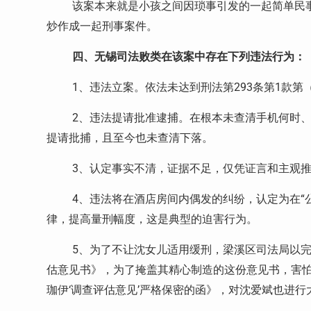
该案本来就是小孩之间因琐事引发的一起简单民
炒作成一起刑事案件。
四、无锡司法败类在该案中存在下列违法行为：
1、
违法立案。依法未达到刑法第
293
条第
1
款第
2、
违法提请批准逮捕。在根本未查清手机何时
提请批捕，且至今也未查清下落。
3、
认定事实不清，证据不足，仅凭证言和主观推
4、
违法将在酒店房间内偶发的纠纷，认定为在“
律，提高量刑幅度，这是典型的迫害行为。
5、
为了不让沈女儿适用缓刑，梁溪区司法局以
估意见书》，为了掩盖其精心制造的这份意见书，害
珈伊‘调查评估意见’严格保密的函》，对沈爱斌也进