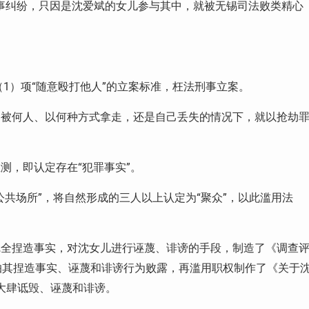
事纠纷，只因是沈爱斌的女儿参与其中，就被无锡司法败类精心
（
1
）项“随意殴打他人”的立案标准，枉法刑事立案。
、被何人、以何种方式拿走，还是自己丢失的情况下，就以抢劫
测，即认定存在“犯罪事实”。
公共场所”，将自然形成的三人以上认定为“聚众”，以此滥用法
完全捏造事实，对沈女儿进行诬蔑、诽谤的手段，制造了《调查
怕其捏造事实、诬蔑和诽谤行为败露，再滥用职权制作了《关于
行大肆诋毁、诬蔑和诽谤。