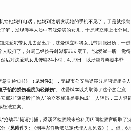
机给她妈打电话，她妈到达后发现她的手机不见了，于是就报警
经了解，发现涉事人员中有沈爱斌的女儿，于是就立即上报分局
知沈爱斌带女儿去派出所，沈爱斌立即将女儿带到派出所，一进
个人殴打了，分局已经按寻衅滋事罪立案了。”沈爱斌一听，觉得
！然后对沈爱斌女儿传唤
24
小时，
4
月
9
日，以涉嫌寻衅滋事罪，
定意见通知书》（
见附件
2
），无锡市公安局梁溪分局聘请相关
董子怡的损伤程度为轻微伤
”。沈爱斌本以为取得了这个鉴定意
安部对“随意殴打他人”的立案标准是要构成“一人轻伤，二人轻
续枉法立案。
以“抢劫罪”提请批捕，梁溪区检察院未检科周庆圆检察官听取了
充分（
见附件
3
：
《刑事案件听取法定代理人意见表》）。但，
6