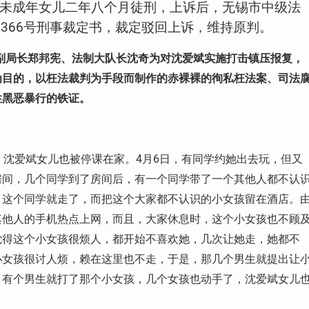
未成年女儿二年八个月徒刑，上诉后，无锡市中级法
终
366
号刑事裁定书，裁定驳回上诉，维持原判。
副局长郑邦宪、法制大队长沈奇为对沈爱斌实施打击镇压报复，
为目的，以枉法裁判为手段而制作的赤裸裸的徇私枉法案、司法
性黑恶暴行的铁证。
，沈爱斌女儿也被停课在家。
4
月
6
日，有同学约她出去玩，但又
房间，几个同学到了房间后，有一个同学带了一个其他人都不认
，这个同学就走了，而把这个大家都不认识的小女孩留在酒店。
其他人的手机热点上网，而且，大家休息时，这个小女孩也不顾
觉得这个小女孩很烦人，都开始不喜欢她，几次让她走，她都不
小女孩很讨人烦，赖在这里也不走，于是，那几个男生就提出让
，有个男生就打了那个小女孩，几个女孩也动手了，沈爱斌女儿