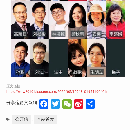
原文链接：
https://wqw2010.blogspot.com/2026/05/10918_0195410640.html
Facebook
Twitter
WeChat
Sina
分
分享这篇文章到:
Weibo
享
公开信
本站首发
,