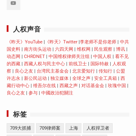
Youtube
人权声音
《昨天》YouTube
|
《昨天》Twitter
|
李老师不是你老师
|
中共
国史料
|
南方街头运动
|
六四天网
|
维权网
|
民生观察
|
博讯
|
动态网
|
CHRDNET
|
中国维权律师关注组
|
中国人权
|
看不见
的西藏
|
西藏人权与民主中心
|
前线卫士
|
国际特赦
|
人权观
察
|
良心之友
|
台湾民主基金会
|
北京爱知行
|
传知行
|
公盟
许志永
|
新公民运动
|
独立媒体
|
全球之声
|
安全工具箱
|
西
藏行动中心
|
维吾尔在线
|
西藏之声
|
对话基金会
|
玫瑰中国
|
良心之友
|
参与
|
中國政治犯關注
标签
709大抓捕
709律师案
上海
人权捍卫者