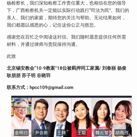
杨检察长，我们深知检察工作责任重大，也相信在您的领导
下，广西检察机关一定能以实际行动践行“司法为民”。我们的
亲人、我们的家庭，期待您的关注与帮助。无论结果如何，
我们都愿以感恩的心，记住这份公正与慈悲。
感谢您在百忙之中阅读这封信。我们随时愿意提供任何所需
材料，并通过律师与贵院保持沟通。
此致
北京锡安教会“
10
·
9
教案”
18
位被羁押同工家属
/
刘春丽 杨俊
耿朋朋 苏子明 谷晓羽
联系方式：
hpcc109@gmail.com