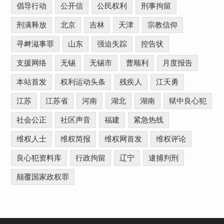
倡导行动
公开信
公民权利
刑事拘留
刑满释放
北京
吉林
天津
宗教信仰
寻衅滋事罪
山东
强迫失踪
控告状
支援网络
无锡
无锡市
曹顺利
月度报告
本站首发
权利运动头条
残疾人
江天勇
江苏
江苏省
河南
湖北
湖南
狱中良心犯
社会公正
社区声音
福建
紧急热线
维权人士
维权简报
维权网首发
维权评论
良心犯资料库
行政拘留
辽宁
逮捕判刑
颠覆国家政权罪