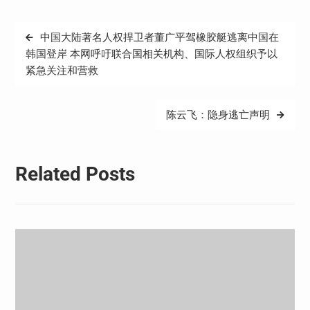
文
中国大陆著名人权捍卫者董广平驾橡胶艇逃离中国在
章
韩国登岸 本网呼吁联合国相关机构、国际人权组织予以
紧急关注和营救
导
航
陈云飞：隐身逃亡声明
Related Posts