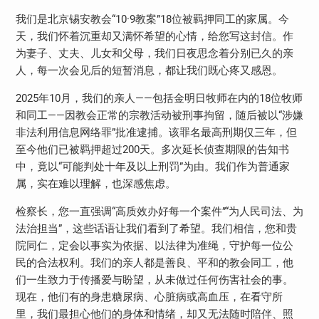
我们是北京锡安教会“
10
·
9
教案”
18
位被羁押同工的家属。今
天，我们怀着沉重却又满怀希望的心情，给您写这封信。作
为妻子、丈夫、儿女和父母，我们日夜思念着分别已久的亲
人，每一次会见后的短暂消息，都让我们既心疼又感恩。
2025
年
10
月，我们的亲人——包括金明日牧师在内的
18
位牧师
和同工——因教会正常的宗教活动被刑事拘留，随后被以“涉嫌
非法利用信息网络罪”批准逮捕。该罪名最高刑期仅三年，但
至今他们已被羁押超过
200
天。多次延长侦查期限的告知书
中，竟以“可能判处十年及以上刑罚”为由。我们作为普通家
属，实在难以理解，也深感焦虑。
检察长，您一直强调“高质效办好每一个案件”“为人民司法、为
法治担当”，这些话语让我们看到了希望。我们相信，您和贵
院同仁，定会以事实为依据、以法律为准绳，守护每一位公
民的合法权利。我们的亲人都是善良、平和的教会同工，他
们一生致力于传播爱与盼望，从未做过任何伤害社会的事。
现在，他们有的身患糖尿病、心脏病或高血压，在看守所
里，我们最担心他们的身体和情绪，却又无法随时陪伴、照