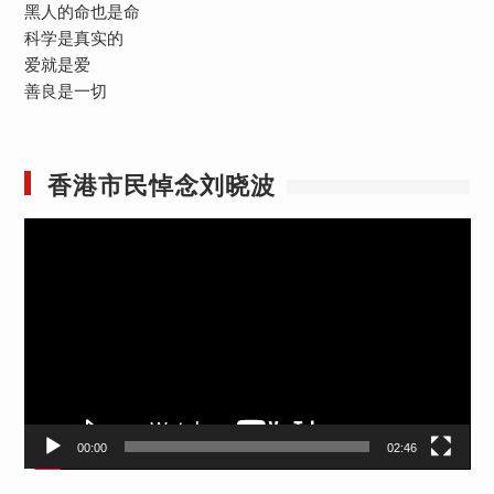
黑人的命也是命
科学是真实的
爱就是爱
善良是一切
香港市民悼念刘晓波
视
频
播
放
器
00:00
02:46