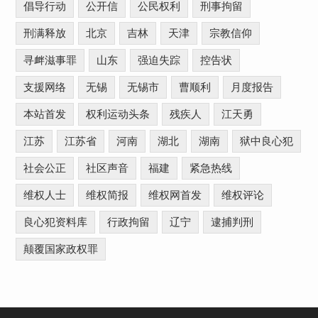
倡导行动
公开信
公民权利
刑事拘留
刑满释放
北京
吉林
天津
宗教信仰
寻衅滋事罪
山东
强迫失踪
控告状
支援网络
无锡
无锡市
曹顺利
月度报告
本站首发
权利运动头条
残疾人
江天勇
江苏
江苏省
河南
湖北
湖南
狱中良心犯
社会公正
社区声音
福建
紧急热线
维权人士
维权简报
维权网首发
维权评论
良心犯资料库
行政拘留
辽宁
逮捕判刑
颠覆国家政权罪