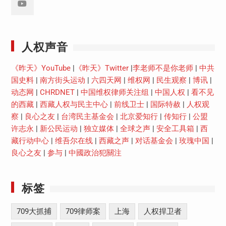
Youtube
人权声音
《昨天》YouTube
|
《昨天》Twitter
|
李老师不是你老师
|
中共
国史料
|
南方街头运动
|
六四天网
|
维权网
|
民生观察
|
博讯
|
动态网
|
CHRDNET
|
中国维权律师关注组
|
中国人权
|
看不见
的西藏
|
西藏人权与民主中心
|
前线卫士
|
国际特赦
|
人权观
察
|
良心之友
|
台湾民主基金会
|
北京爱知行
|
传知行
|
公盟
许志永
|
新公民运动
|
独立媒体
|
全球之声
|
安全工具箱
|
西
藏行动中心
|
维吾尔在线
|
西藏之声
|
对话基金会
|
玫瑰中国
|
良心之友
|
参与
|
中國政治犯關注
标签
709大抓捕
709律师案
上海
人权捍卫者