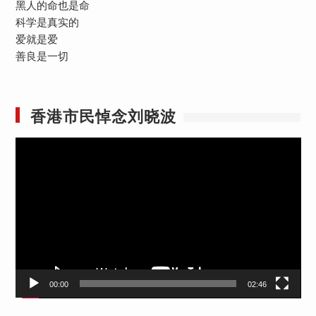
黑人的命也是命
科学是真实的
爱就是爱
善良是一切
香港市民悼念刘晓波
视
频
播
放
器
00:00
02:46