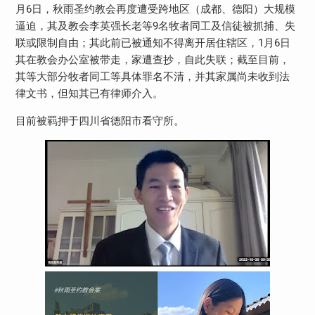
月
6
日，秋雨圣约教会再度遭受跨地区（成都、德阳）大规模
逼迫，其及教会李英强长老等
9
名牧者同工及信徒被抓捕、失
联或限制自由；其此前已被通知不得离开居住辖区，
1
月
6
日
其在教会办公室被带走，家遭查抄，自此失联；截至目前，
其等大部分牧者同工等具体罪名不清，并其家属尚未收到法
律文书，但知其已有律师介入。
目前被羁押于四川省德阳市看守所。