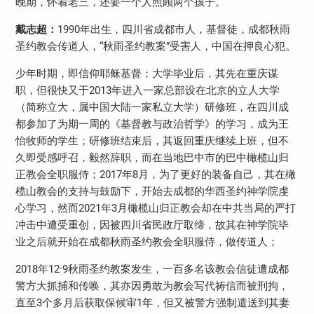
晚期，怀着老三，还要一个人照顾两个孩子。
戴志超：
1990
年出生，四川省成都市人，基督徒，成都秋雨
圣约教会传道人，“秋雨圣约教案”受害人，中国在押良心犯。
少年时期，即信仰耶稣基督；大学毕业后，其先在重庆谋
职，但很快又于
2013
年进入一家总部设在北京的立人大学
（简称立大，属中国大陆一家私立大学）研修班，在四川成
都参加了为期一周的《基督教与政治哲学》的学习，成为王
怡牧师的学生；研修班结束后，其返回重庆继续上班，但不
久即受感呼召，毅然辞职，而在当地巴中市的巴中橄榄山归
正教会全职服侍；
2017
年
8
月，为了更好的装备自己，其在橄
榄山教会的支持与鼓励下，开始去成都的华西圣约神学院虔
心学习，然而
2021
年
3
月橄榄山归正教会却在中共当局的严打
冲击中遭受重创，因被四川省民政厅取缔，故其在神学院毕
业之后就开始在成都秋雨圣约教会全职服侍，做传道人；
2018
年
12
·
9
秋雨圣约教案发生，一百多名该教会信徒遭成都
警方大抓捕和传唤，其亦因勇敢为教会写代祷信而被刑拘，
直至
3
个多月后获取保候审
1
年，但又被警方强制遣送到其妻