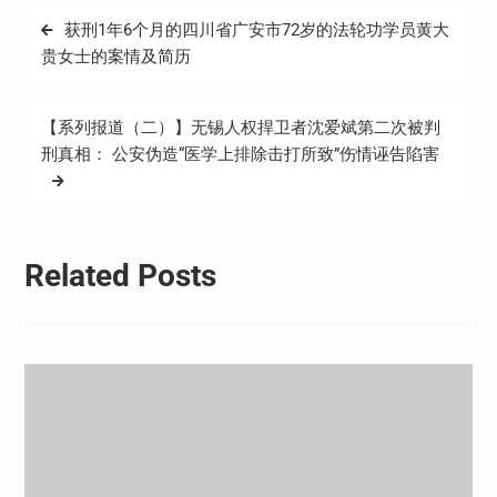
文
获刑1年6个月的四川省广安市72岁的法轮功学员黄大
章
贵女士的案情及简历
导
航
【系列报道（二）】无锡人权捍卫者沈爱斌第二次被判
刑真相： 公安伪造“医学上排除击打所致”伤情诬告陷害
Related Posts