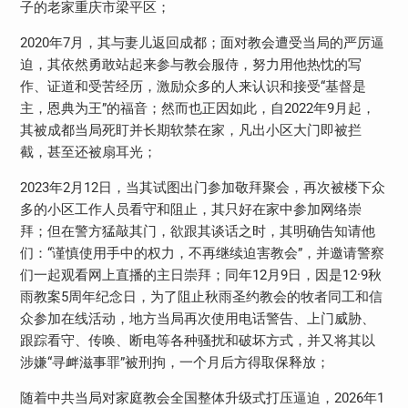
子的老家重庆市梁平区；
2020
年
7
月，其与妻儿返回成都；面对教会遭受当局的严厉逼
迫，其依然勇敢站起来参与教会服侍，努力用他热忱的写
作、证道和受苦经历，激励众多的人来认识和接受“基督是
主，恩典为王”的福音；然而也正因如此，自
2022
年
9
月起，
其被成都当局死盯并长期软禁在家，凡出小区大门即被拦
截，甚至还被扇耳光；
2023
年
2
月
12
日，当其试图出门参加敬拜聚会，再次被楼下众
多的小区工作人员看守和阻止，其只好在家中参加网络崇
拜；但在警方猛敲其门，欲跟其谈话之时，其明确告知请他
们：“谨慎使用手中的权力，不再继续迫害教会”，并邀请警察
们一起观看网上直播的主日崇拜；同年
12
月
9
日，因是
12
·
9
秋
雨教案
5
周年纪念日，为了阻止秋雨圣约教会的牧者同工和信
众参加在线活动，地方当局再次使用电话警告、上门威胁、
跟踪看守、传唤、断电等各种骚扰和破坏方式，并又将其以
涉嫌“寻衅滋事罪”被刑拘，一个月后方得取保释放；
随着中共当局对家庭教会全国整体升级式打压逼迫，
2026
年
1