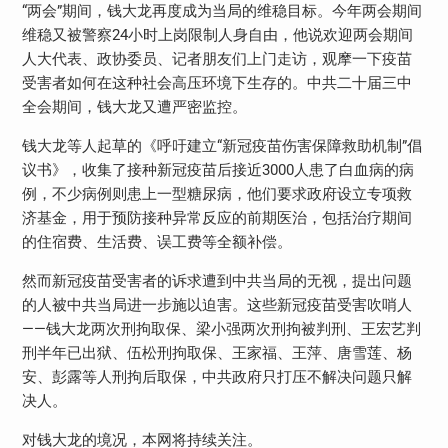
“两会”期间，钱大龙再度成为当局的维稳目标。今年两会期间
维稳又被警察
24
小时上岗限制人身自由，他说欢迎两会期间
人大代表、政协委员、记者朋友们上门走访，观摩一下疫苗
受害者如何在这种社会高压环境下生存的。中共二十届三中
全会期间，钱大龙又遭严密监控。
钱大龙等人起草的《呼吁建立“新冠疫苗伤害保障救助机制”倡
议书》，收集了接种新冠疫苗后接近
3000
人患了白血病的病
例，不少病例则患上一型糖尿病，他们要求政府设立专项救
济基金，用于预防接种异常反应的前期医治，包括治疗期间
的住宿费、生活费、误工费等全额补偿。
然而新冠疫苗受害者的诉求遭到中共当局的无视，提出问题
的人被中共当局进一步施以迫害。这些新冠疫苗受害吹哨人
——钱大龙两次刑拘取保、梁小强两次刑拘被判刑、王宏艺判
刑半年已出狱、伍松刑拘取保、王家福、王萍、唐雪莲、杨
安、彭露等人刑拘后取保，中共政府只打压不解决问题只解
决人。
对钱大龙的境况，本网将持续关注。