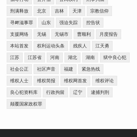
刑满释放
北京
吉林
天津
宗教信仰
寻衅滋事罪
山东
强迫失踪
控告状
支援网络
无锡
无锡市
曹顺利
月度报告
本站首发
权利运动头条
残疾人
江天勇
江苏
江苏省
河南
湖北
湖南
狱中良心犯
社会公正
社区声音
福建
紧急热线
维权人士
维权简报
维权网首发
维权评论
良心犯资料库
行政拘留
辽宁
逮捕判刑
颠覆国家政权罪