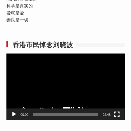
科学是真实的
爱就是爱
善良是一切
香港市民悼念刘晓波
视
频
播
放
器
00:00
02:46