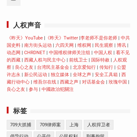
Youtube
人权声音
《昨天》YouTube
|
《昨天》Twitter
|
李老师不是你老师
|
中共
国史料
|
南方街头运动
|
六四天网
|
维权网
|
民生观察
|
博讯
|
动态网
|
CHRDNET
|
中国维权律师关注组
|
中国人权
|
看不见
的西藏
|
西藏人权与民主中心
|
前线卫士
|
国际特赦
|
人权观
察
|
良心之友
|
台湾民主基金会
|
北京爱知行
|
传知行
|
公盟
许志永
|
新公民运动
|
独立媒体
|
全球之声
|
安全工具箱
|
西
藏行动中心
|
维吾尔在线
|
西藏之声
|
对话基金会
|
玫瑰中国
|
良心之友
|
参与
|
中國政治犯關注
标签
709大抓捕
709律师案
上海
人权捍卫者
倡导行动
公开信
公民权利
刑事拘留