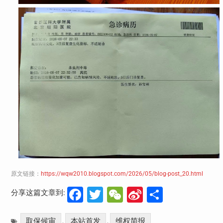
原文链接：
https://wqw2010.blogspot.com/2026/05/blog-post_20.html
Facebook
Twitter
WeChat
Sina
分
分享这篇文章到:
Weibo
享
取保候审
本站首发
维权简报
,
,