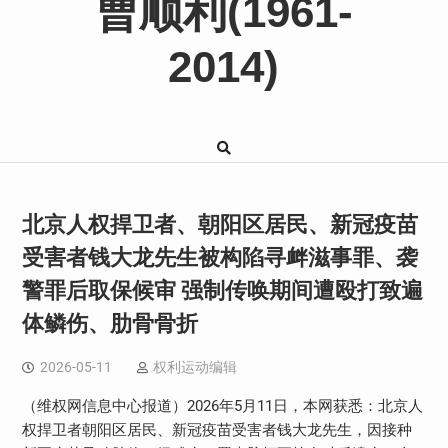
曹顺利(1961-
2014)
北京人权捍卫者、朝阳区居民、新冠疫苗
受害者钱大龙先生被构陷寻衅滋事罪、袭
警罪后取保候审 强制传唤期间遭殴打致遍
体鳞伤、肋骨骨折
2026-05-11
权利运动编辑
（维权网信息中心报道）
2026
年
5
月
11
日，本网获悉：北京人
权捍卫者朝阳区居民、新冠疫苗受害者钱大龙先生，因接种