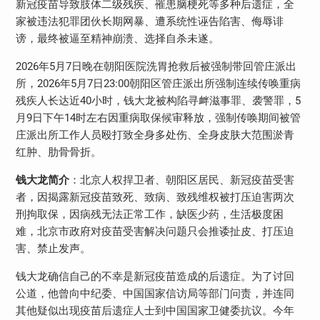
新冠疫苗导致肢体二级残疾、罹患脑梗死等多种后遗症，全
家被违法犯罪团伙长期网暴、遭系统性诬告陷害、侮辱诽
谤，最终被逼至精神崩溃、选择自杀未遂。
2026
年
5
月
7
日晚在朝阳医院洗胃抢救后被强制带回管庄派出
所，
2026
年
5
月
7
日
23:00
朝阳区管庄派出所强制连续传唤重病
残疾人长达近
40
小时，钱大龙被构陷寻衅滋事罪、袭警罪，
5
月
9
日下午
14
时左右因重病取保候审释放，强制传唤期间被管
庄派出所工作人员殴打致全身多处伤、全身皮肤大范围淤青
红肿、肋骨骨折。
钱大龙简介
：北京人权捍卫者、朝阳区居民、新冠疫苗受害
者，因揭露新冠疫苗致死、致病、致残维权被打压迫害两次
刑拘取保，因病残无法正常工作，缺医少药，生活极度困
难，北京市政府对疫苗受害解决问题只会推诿扯皮、打压迫
害、禁止发声。
钱大龙确信自己的不幸是新冠疫苗造成的后遗症。为了讨回
公道，他曾向中纪委、中国国家信访局等部门问责，并连同
其他疑似出现疫苗后遗症人士到中国国家卫健委抗议。今年