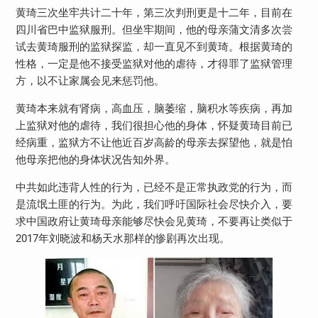
黄琦三次坐牢共计二十年，第三次判刑更是十二年，目前在
四川省巴中监狱服刑。但坐牢期间，他的母亲蒲文清多次尝
试去黄琦服刑的监狱探监，却一直见不到黄琦。根据黄琦的
性格，一定是他不接受监狱对他的虐待，才得罪了监狱管理
方，以不让家属会见来惩罚他。
黄琦本来就有肾病，高血压，脑萎缩，脑积水等疾病，再加
上监狱对他的虐待，我们很担心他的身体，怀疑黄琦目前已
经病重，监狱方不让他近百岁高龄的母亲去探望他，就是怕
他母亲把他的身体状况告知外界。
中共如此违背人性的行为，已经不是正常执政党的行为，而
是流氓土匪的行为。为此，我们呼吁国际社会尽快介入，要
求中国政府让黄琦母亲能够尽快会见黄琦，不要再让类似于
2017
年刘晓波和杨天水那样的惨剧再次出现。