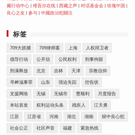
藏行动中心
|
维吾尔在线
|
西藏之声
|
对话基金会
|
玫瑰中国
|
良心之友
|
参与
|
中國政治犯關注
标签
709大抓捕
709律师案
上海
人权捍卫者
倡导行动
公开信
公民权利
刑事拘留
刑满释放
北京
吉林
天津
宗教信仰
寻衅滋事罪
山东
强迫失踪
控告状
支援网络
无锡
无锡市
曹顺利
月度报告
本站首发
权利运动头条
残疾人
江天勇
江苏
江苏省
河南
湖北
湖南
狱中良心犯
社会公正
社区声音
福建
紧急热线