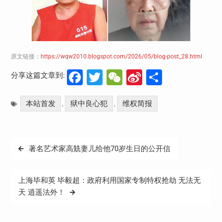
原文链接：
https://wqw2010.blogspot.com/2026/05/blog-post_28.html
Facebook
Twitter
WeChat
Sina
分
分享这篇文章到:
Weibo
享
本站首发
狱中良心犯
维权简报
,
,
文
著名艺术家高兟妻儿给他70岁生日的公开信
章
导
上海毕和英 毕毅超：政府利用国家专制特权抢劫 无法无
航
天 逍遥法外！