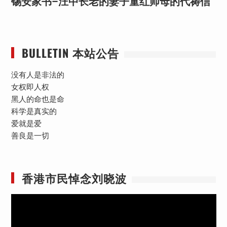
锡安家书–汪中长老的妻子童红⁩师母的代祷信
BULLETIN 本站公告
没有人是非法的
女权即人权
黑人的命也是命
科学是真实的
爱就是爱
善良是一切
香港市民悼念刘晓波
视
频
播