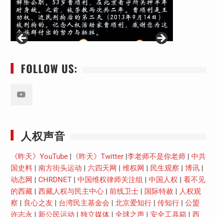
FOLLOW US:
Youtube
人权声音
《昨天》YouTube
|
《昨天》Twitter
|
李老师不是你老师
|
中共
国史料
|
南方街头运动
|
六四天网
|
维权网
|
民生观察
|
博讯
|
动态网
|
CHRDNET
|
中国维权律师关注组
|
中国人权
|
看不见
的西藏
|
西藏人权与民主中心
|
前线卫士
|
国际特赦
|
人权观
察
|
良心之友
|
台湾民主基金会
|
北京爱知行
|
传知行
|
公盟
许志永
|
新公民运动
|
独立媒体
|
全球之声
|
安全工具箱
|
西