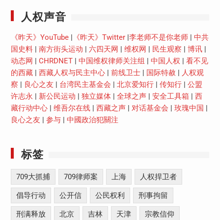
人权声音
《昨天》YouTube
|
《昨天》Twitter
|
李老师不是你老师
|
中共
国史料
|
南方街头运动
|
六四天网
|
维权网
|
民生观察
|
博讯
|
动态网
|
CHRDNET
|
中国维权律师关注组
|
中国人权
|
看不见
的西藏
|
西藏人权与民主中心
|
前线卫士
|
国际特赦
|
人权观
察
|
良心之友
|
台湾民主基金会
|
北京爱知行
|
传知行
|
公盟
许志永
|
新公民运动
|
独立媒体
|
全球之声
|
安全工具箱
|
西
藏行动中心
|
维吾尔在线
|
西藏之声
|
对话基金会
|
玫瑰中国
|
良心之友
|
参与
|
中國政治犯關注
标签
709大抓捕
709律师案
上海
人权捍卫者
倡导行动
公开信
公民权利
刑事拘留
刑满释放
北京
吉林
天津
宗教信仰