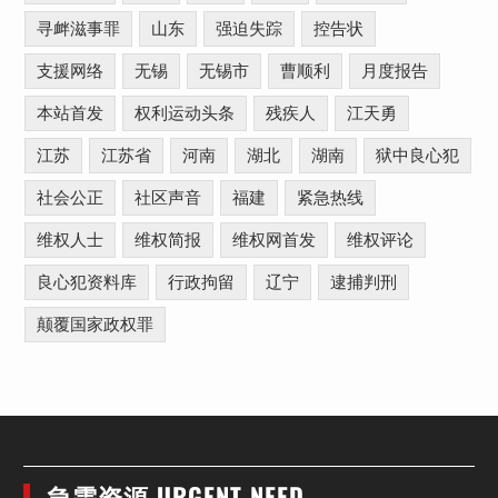
寻衅滋事罪
山东
强迫失踪
控告状
支援网络
无锡
无锡市
曹顺利
月度报告
本站首发
权利运动头条
残疾人
江天勇
江苏
江苏省
河南
湖北
湖南
狱中良心犯
社会公正
社区声音
福建
紧急热线
维权人士
维权简报
维权网首发
维权评论
良心犯资料库
行政拘留
辽宁
逮捕判刑
颠覆国家政权罪
急需资源 URGENT NEED