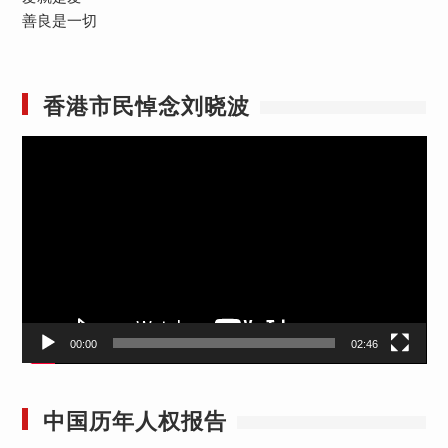
善良是一切
香港市民悼念刘晓波
视
频
播
放
器
00:00
02:46
中国历年人权报告