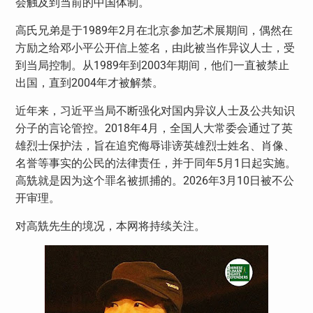
会触及到当前的中国体制。
高氏兄弟是于
1989
年
2
月在北京参加艺术展期间，偶然在
方励之给邓小平公开信上签名，由此被当作异议人士，受
到当局控制。从
1989
年到
2003
年期间，他们一直被禁止
出国，直到
2004
年才被解禁。
近年来，习近平当局不断强化对国内异议人士及公共知识
分子的言论管控。
2018
年
4
月，全国人大常委会通过了英
雄烈士保护法，旨在追究侮辱诽谤英雄烈士姓名、肖像、
名誉等事实的公民的法律责任，并于同年
5
月
1
日起实施。
高兟就是因为这个罪名被抓捕的。2026年3月10日被不公
开审理。
对高兟先生的境况，本网将持续关注。