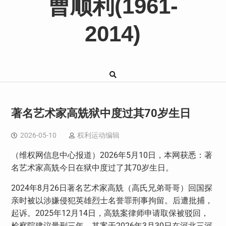
曹顺利(1961-
2014)
著名艺术家高兟狱中度过其70岁生日
2026-05-10
权利运动编辑
（维权网信息中心报道）
2026
年
5
月
10
日，本网获悉：著
名艺术家高兟今日在狱中度过了其
70
岁生日。
2024
年
8
月
26
日著名艺术家高兟（高氏兄弟哥哥）回国探
亲时被以涉嫌侵犯英雄烈士名誉罪刑事拘留。后遭批捕，
起诉。
2025
年
12
月
14
日，高兟案律师申请取保被驳回，
检察院建议量刑三年。
其案于
2026
年
3
月
30
日在河北三河