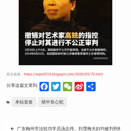
原文链接：
https://wqw2010.blogspot.com/2026/05/70.html
Facebook
Twitter
WeChat
Sina
分
分享这篇文章到:
Weibo
享
本站首发
狱中良心犯
,
文
广东梅州市法轮功学员汤志伟、刘雪梅夫妇均被判刑8