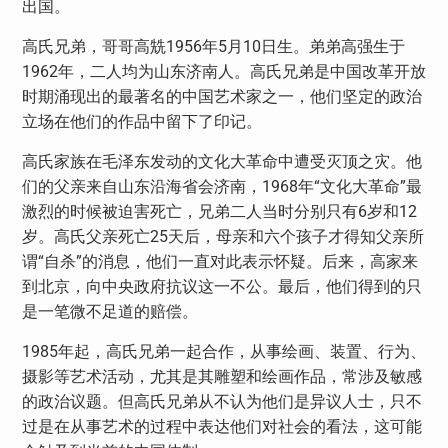
出国。
高氏兄弟，哥哥高兟
1956
年
5
月
10
日生。弟弟高强生于
1962
年，二人均为山东济南人。高氏兄弟是中国改革开放
时期涌现出的最著名的中国艺术家之一，他们坚定的政治
立场在他们的作品中留下了印记。
高氏家族在毛泽东发动的文化大革命中遭受灭顶之灾。他
们的父亲来自山东沿海省会济南，
1968
年“文化大革命”最
激烈的时候被迫害死亡，兄弟二人当时分别只有
6
岁和
12
岁。高氏父亲死亡
25
天后，母亲和六个孩子才得知父亲所
谓“自杀”的消息，他们一直对此表示怀疑。后来，高家来
到北京，向中央政府抗议这一不公。最后，他们得到的只
是一笔微不足道的赔偿。
1985
年起，高氏兄弟一起合作，从事绘画、装置、行为、
摄影等艺术活动，尤其是其雕塑和绘画作品，常涉及敏感
的政治议题。但高氏兄弟从不认为他们是异议人士，只不
过是在从事艺术的过程中表达他们对社会的看法，这可能