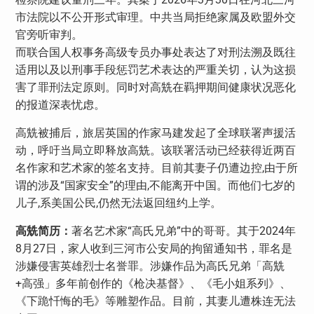
市法院以不公开形式审理。中共当局拒绝家属及欧盟外交
官旁听审判。
而联合国人权事务高级专员办事处表达了对刑法溯及既往
适用以及以刑事手段惩罚艺术表达的严重关切，认为这损
害了罪刑法定原则。同时对高兟在羁押期间健康状况恶化
的报道深表忧虑。
高兟被捕后，旅居英国的作家马建发起了全球联署声援活
动，呼吁当局立即释放高兟。该联署活动已经获得近两百
名作家和艺术家的签名支持。目前其妻子仍遭边控
,
由于所
谓的涉及“国家安全”的理由
,
不能离开中国。而他们七岁的
儿子
,
系美国公民
,
仍然无法返回纽约上学。
高兟简历：
著名艺术家“高氏兄弟”中的哥哥。其于
2024
年
8
月
27
日，家人收到三河市公安局的拘留通知书，罪名是
涉嫌侵害英雄烈士名誉罪。涉嫌作品为高氏兄弟「高兟
+
高强」多年前创作的《枪决基督》、《毛小姐系列》、
《下跪忏悔的毛》等雕塑作品。目前，其妻儿遭株连无法