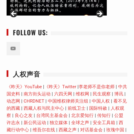
FOLLOW US:
Youtube
人权声音
《昨天》YouTube
|
《昨天》Twitter
|
李老师不是你老师
|
中共
国史料
|
南方街头运动
|
六四天网
|
维权网
|
民生观察
|
博讯
|
动态网
|
CHRDNET
|
中国维权律师关注组
|
中国人权
|
看不见
的西藏
|
西藏人权与民主中心
|
前线卫士
|
国际特赦
|
人权观
察
|
良心之友
|
台湾民主基金会
|
北京爱知行
|
传知行
|
公盟
许志永
|
新公民运动
|
独立媒体
|
全球之声
|
安全工具箱
|
西
藏行动中心
|
维吾尔在线
|
西藏之声
|
对话基金会
|
玫瑰中国
|