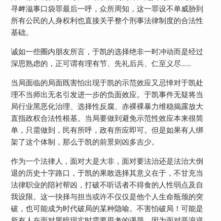
寻衅滋事口袋罪最后一呼，众所周知，这一罪设不单威胁到
所有公民的人身权利也直接关乎整个刑事法律制度的合法性
基础。
诚如一些圈内朋友所言，于凯的选择绝非一时冲动而是经过
深思熟虑的，正可谓有理有节、先礼后兵、仁至义尽……
当局面临的局面既害怕出现于凯的示范效应又忌惮对于凯处
理不当师出无名引发进一步的负面效应。于凯事件无疑将当
局行业黑恶化治理、选择性反腐、赤裸裸暴力维稳揭露放大
直指政权合法性根基。当局要做到避免示范性效应本来很简
单，只需做到，民有所呼，政有所应即可。但是如果有人绑
架了这个体制，那么于凯的前景则凶多吉少。
作为一个法律人，面对大是大非，面对要法治还是法治大倒
退的历史十字路口，于凯的果敢选择其意义在于，不甘充当
法律职业的陪衬帮凶，打破不听话者不得食的人性弱点及自
我设限。这一抉择与担当或许不仅仅是他个人生命瓶颈的突
破，也可能成为时代破局的某种隐喻。不害怕破局！可能是
所有人在面对黑暗现实时需要思考的课题，因为面对恶浪逆