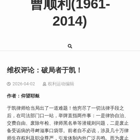
曹顺利(1961-
2014)
维权评论：破局者于凯！
2026-04-02
权利运动编辑
作者：仰望耶稣
于凯律师给当局出了一道难题！他穷尽了一切法律手段之
后，在司法部门口一站，举牌直指两件事：一是律协自治、
交费自由、废除年检、律师黑名单等潜规则问题，二是废止
备受诟病的寻衅滋事口袋罪。前者自不必说，涉及几十万律
师生存权利及职业尊严，引发体制内外广泛共鸣。而为废止