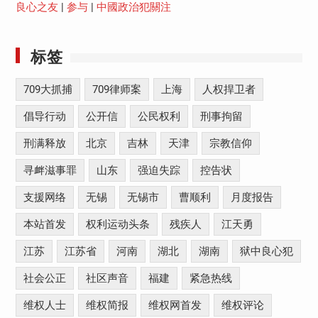
良心之友
|
参与
|
中國政治犯關注
标签
709大抓捕
709律师案
上海
人权捍卫者
倡导行动
公开信
公民权利
刑事拘留
刑满释放
北京
吉林
天津
宗教信仰
寻衅滋事罪
山东
强迫失踪
控告状
支援网络
无锡
无锡市
曹顺利
月度报告
本站首发
权利运动头条
残疾人
江天勇
江苏
江苏省
河南
湖北
湖南
狱中良心犯
社会公正
社区声音
福建
紧急热线
维权人士
维权简报
维权网首发
维权评论