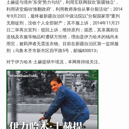
土赫提与境外‘东突’势力勾结”，利用互联网鼓吹‘新疆独立’，
利用讲堂煽动’推翻政府’，利用教师身份从事分裂活动”；2014
年9月23日，最终被新疆自治区中级法院以“分裂国家罪”重判
无期徒刑，没收个人全部财产；其不服上诉，2014年11月21
日二审再次宣判：驳回上诉，维持原判；据悉，其亲属前往
送钱及衣服等物品时遭狱方拒绝，理由是伊力哈木的钱尚未
用完，被羁押者无需送衣物。目前在新疆自治区第一监狱服
刑（乌鲁木齐市新市区四平路5号，邮编830013）
对于伊力哈木·土赫提狱中境况，本网将持续关注。