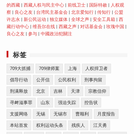
的西藏
|
西藏人权与民主中心
|
前线卫士
|
国际特赦
|
人权观
察
|
良心之友
|
台湾民主基金会
|
北京爱知行
|
传知行
|
公盟
许志永
|
新公民运动
|
独立媒体
|
全球之声
|
安全工具箱
|
西
藏行动中心
|
维吾尔在线
|
西藏之声
|
对话基金会
|
玫瑰中国
|
良心之友
|
参与
|
中國政治犯關注
标签
709大抓捕
709律师案
上海
人权捍卫者
倡导行动
公开信
公民权利
刑事拘留
刑满释放
北京
吉林
天津
宗教信仰
寻衅滋事罪
山东
强迫失踪
控告状
支援网络
无锡
无锡市
曹顺利
月度报告
本站首发
权利运动头条
残疾人
江天勇