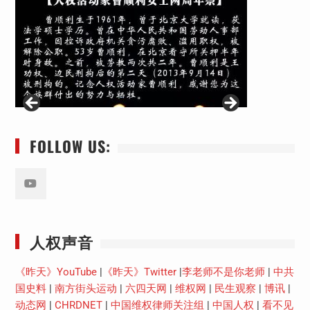
FOLLOW US:
Youtube
人权声音
《昨天》YouTube
|
《昨天》Twitter
|
李老师不是你老师
|
中共
国史料
|
南方街头运动
|
六四天网
|
维权网
|
民生观察
|
博讯
|
动态网
|
CHRDNET
|
中国维权律师关注组
|
中国人权
|
看不见