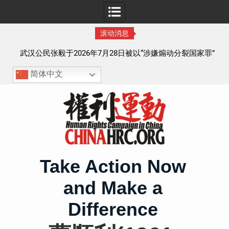
滚动消息
察以
武汉公民张毅于2026年7月28日被以“涉嫌煽动分裂国家罪”
执行逮捕 目前羁押在拉萨市看守所
简体中文
Skip
to
content
Take Action Now
and Make a
Difference