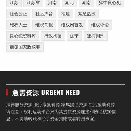
江苏
江苏省
河南
湖北
湖南
狱中良心犯
社会公正
社区声音
福建
紧急热线
维权人士
维权简报
维权网首发
维权评论
良心犯资料库
行政拘留
辽宁
逮捕判刑
颠覆国家政权罪
急需资源 URGENT NEED
法律服务资源 医疗康复资源 家属援助资源 生活援助资源
请注意：权利运动平台只为其提供资源连接和协助核实信
息，不协助转账和经手资金捐赠或者转赠事宜。