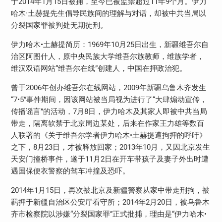
于2014年1月15日被捕，至今已被监禁超过11年9个月。伊力
哈木·土赫提先生倡导民族间的理解与对话，却被中共当局以
分裂国家罪被判处无期徒刑。
伊力哈木•土赫提简历：1969年10月25日出生，新疆维吾尔自
治区阿图什人，原中央民族大学维吾尔族教师，维族学者，
维汉双语网站“维吾尔在线”创建人，中国在押政治犯。
曾于2006年创办维吾尔在线网站，2009年新疆乌鲁木齐发生
“7•5”事件期间，因该网站被当局视为进行了“大肆煽动宣传，
传播谣言”的活动，7月8日，伊力哈木及其家人即被中共当局
带走，隔离软禁于北京周边某处，后来在作家王力雄等数百
人联署的《关于维吾尔学者伊力哈木•土赫提遭拘押的呼吁》
之下，8月23日，才被释放回家；2013年10月，又因北京发生
天安门撞桥事件，遂于11月2日在开车带孩子及妻子外出时遭
遇国保便衣警察的驾车冲撞及恐吓。
2014年1月15日，再次被北京及新疆警察从家中带走刑拘，被
羁押于新疆自治区公安厅看守所；2014年2月20日，被乌鲁木
齐市检察院以涉嫌“分裂国家罪”正式批捕，理由是“伊力哈木•