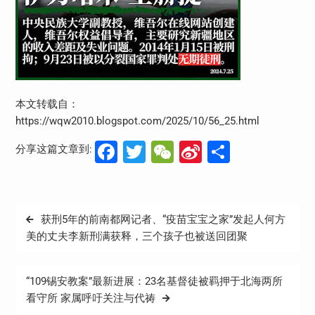
本文转载自：
https://wqw2010.blogspot.com/2025/10/56_25.html
Facebook
Twitter
WeChat
Sina
分
分享这篇文章到:
Weibo
享
文
获刑5年的前南都网记者、“疫苗宝宝之家”发起人何方
章
美的丈夫李新刑满获释，三个孩子也被送回团聚
导
航
“109锡安教案”最新进展：23名基督徒被羁押于北海两所
看守所 家属呼吁关注与代祷