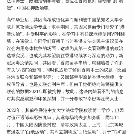
法律博士，政治活动参与者，首位在香港被判“煽动罪”的“港
漂”，中国在押政治犯。
高中毕业后，其因高考成绩优异而顺利被中国某知名大学录
取并就攻读法学专业；求学期间，其因兴趣而专门研究了“港
澳法治”，并受时事的影响，在学习中有任课老师使用VPN翻
墙，在课堂上向同学们直播了当时香港立法会民主派议员在
议会内用身体抗争的场面，这成为其第一次看到香港的政治
选举实况，也成为其希望前往香港继续学习深造的动力；新
冠病毒疫情期间，其因着手香港留学申请，就翻墙看了许多
有关“六四”的新闻，同时也逐步了解到香港本土的议题（比如
香港支联会和邹幸彤等）；又因邹幸彤原是香港大律师、女
权倡导者，也是支联会​​副主席，但由于她拒绝向港警提供支
联会的数据2021年即被拘押；故此，这些内陆看不到的信息
对其实感震撼和印象深刻，并十分尊敬邹幸彤等泛民人士；
2022年，其前往香港中文大学法律学院攻读博士学位，但因
时值正遇邹幸彤被庭审，其遂每场均去参加旁听；同年11
月，中国大陆因防疫封控、清零政策太甚，上海、北京等城
市爆发了“白纸运动”，其即立刻响应“白纸运动”，并于“124”国