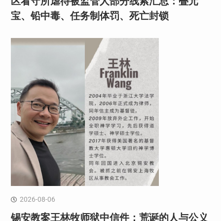
区看守所虐待被监管人部分线索汇总：叠元
宝、铅中毒、任务制体罚、死亡封锁
2026-08-06
锡安教案王林牧师狱中信件：荒诞的人与公义