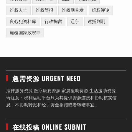
维权人士
维权简报
维权网首发
维权评论
良心犯资料库
行政拘留
辽宁
逮捕判刑
颠覆国家政权罪
急需资源 URGENT NEED
法律服务资源 医疗康复资源 家属援助资源 生活援助资源
请注意：权利运动平台只为其提供资源连接和协助核实信
息，不协助转账和经手资金捐赠或者转赠事宜。
在线投稿 ONLINE SUBMIT