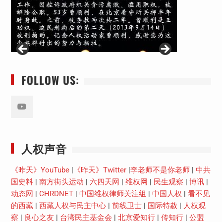
FOLLOW US:
Youtube
人权声音
《昨天》YouTube
|
《昨天》Twitter
|
李老师不是你老师
|
中共
国史料
|
南方街头运动
|
六四天网
|
维权网
|
民生观察
|
博讯
|
动态网
|
CHRDNET
|
中国维权律师关注组
|
中国人权
|
看不见
的西藏
|
西藏人权与民主中心
|
前线卫士
|
国际特赦
|
人权观
察
|
良心之友
|
台湾民主基金会
|
北京爱知行
|
传知行
|
公盟