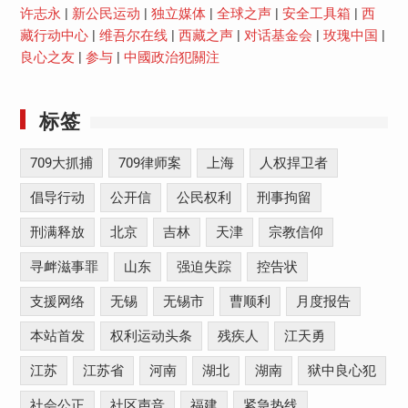
许志永
|
新公民运动
|
独立媒体
|
全球之声
|
安全工具箱
|
西
藏行动中心
|
维吾尔在线
|
西藏之声
|
对话基金会
|
玫瑰中国
|
良心之友
|
参与
|
中國政治犯關注
标签
709大抓捕
709律师案
上海
人权捍卫者
倡导行动
公开信
公民权利
刑事拘留
刑满释放
北京
吉林
天津
宗教信仰
寻衅滋事罪
山东
强迫失踪
控告状
支援网络
无锡
无锡市
曹顺利
月度报告
本站首发
权利运动头条
残疾人
江天勇
江苏
江苏省
河南
湖北
湖南
狱中良心犯
社会公正
社区声音
福建
紧急热线