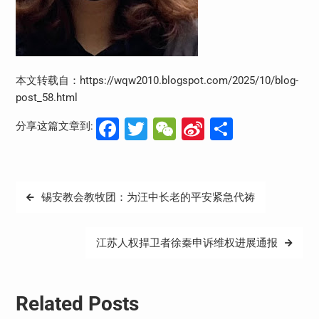
本文转载自：https://wqw2010.blogspot.com/2025/10/blog-
post_58.html
Facebook
Twitter
WeChat
Sina
分
分享这篇文章到:
Weibo
享
文
锡安教会教牧团：为汪中长老的平安紧急代祷
章
导
江苏人权捍卫者徐秦申诉维权进展通报
航
Related Posts