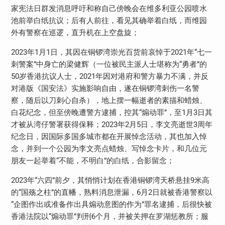
家宪法日群发消息呼吁和称自己傍晚会在维多利亚公园喷水
池前举白纸抗议；后有人前往，看见其确举着白纸，而维园
外有警察在巡逻，直升机在上空盘旋；
2023年1月1日，其因在铜锣湾崇光百货前哀悼于2021年“七一
刺警案”中身亡的梁健辉（一位被民主派人士堪称为“勇者”的
50岁香港抗议人士，2021年因对港府和警方暴力不满，并反
对港版《国安法》实施影响自由，遂在铜锣湾刺伤一名警
察，随后以刀刺心自杀），地上摆一幅逝者的素描和蜡烛、
白花纪念，但至傍晚遭警方逮捕，控其“煽动罪”，至1月3日其
才被从湾仔警署获得保释；2023年2月5日，李文亮逝世3周年
纪念日，因国际多国多城市都在开展悼念活动，其也加入悼
念，并到一个公园为李文亮点蜡烛、写悼念卡片，和几位元
朋友一起举着“不能，不明白”的白纸，合影留念；
2023年“六四”前夕，其悄悄计划在香港铜锣湾天桥悬挂9米高
的“国殇之柱”的直幡，熟料消息泄漏，6月2日就被香港警察以
“企图作出或准备作出具煽动意图的作为”罪名逮捕，后很快被
香港法院以“煽动罪”判刑6个月，并被关押在罗湖惩教所；服