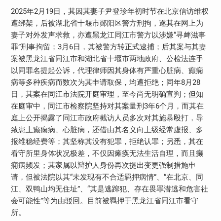
2025年2月19日，其因其妻子尹登珍年初时节在北京信访维权
遭绑架，后被湖北省十堰市郧阳区警方刑拘，遂其在网上为
妻子对外发声求救，亦遭黑龙江同江市警方以涉嫌“寻衅滋事
罪”刑事拘留；3月6日，其被警方转正式逮捕；后其案与其妻
案被黑龙江省同江市和湖北省十堰市两地政府、公检法连手
以同罪名提起公诉，代理律师因其身体有严重心脏病、癫痫
病等多种疾病而数次为其申请取保，均遭拒绝；同年8月28
日，其案在同江市法院开庭审理，至今尚无明确宣判；但知
在庭审中，同江市检察院坚持对其案量刑3年6个月，而其在
庭上公开揭露了同江市政府截访人员多次对其施暴殴打，导
致患上癫痫病、心脏病，还借由其名义向上级经常虚报、多
报维稳经费等；其坚称其没有犯罪，拒绝认罪；另悉，其在
看守所里身体状况极差，不仅因瘫痪无法生活自理，而且癫
痫病频发；其家属以辩护人身份再次提出变更强制措施申
请，但被法院以其“未发现有不合适羁押病情”、“在北京、同
江、双鸭山均无住址”、“其是逃蹿犯、存在畏罪潜逃和危害社
会可能性”等为由驳回。目前被羁押于黑龙江省同江市看守
所。