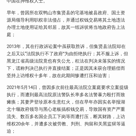
中国在押维权人士。
早年，曾因所在双鸭山市集贤县的宅基地被县政府、国土资
源局领导利用职权非法侵占，并通过权钱交易将其土地违法
办理土地使用证给其邻居，故其一纸诉状将当地政府告上法
庭；
2013年，其在行政诉讼案中虽获取胜诉，但集贤县法院却在
之后又以“法院执行不了政府”为由拒绝执行；其不服上诉，但
黑龙江省高级法院竟也有失公允，枉法在判决未落实的情况
下，谎称判决已执行并直接结案；正是因其未获合理赔偿而
坚持上访维权十多年，故在此期间惨遭打压和迫害；
2021年5月14日，曾因多次前往最高法院立案庭要求立案提级
执行，而遭到最高法院原法警队长率多名法警暴力殴打而致
瘫痪；其妻尹登珍原本生意红火，但在早年亦因实名举报湖
北十堰政府领导与黑心老板搞权钱交易，导致国有资产严重
流失、数百多名国企员工下岗等而遭打压，断其财路，上访
维权20余年，并遭多次被劳教、判刑、拘留和关黑监狱等逼
迫；