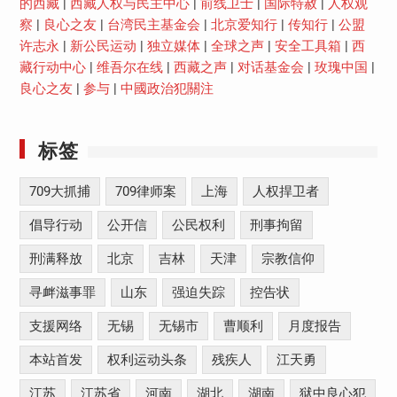
的西藏
|
西藏人权与民主中心
|
前线卫士
|
国际特赦
|
人权观
察
|
良心之友
|
台湾民主基金会
|
北京爱知行
|
传知行
|
公盟
许志永
|
新公民运动
|
独立媒体
|
全球之声
|
安全工具箱
|
西
藏行动中心
|
维吾尔在线
|
西藏之声
|
对话基金会
|
玫瑰中国
|
良心之友
|
参与
|
中國政治犯關注
标签
709大抓捕
709律师案
上海
人权捍卫者
倡导行动
公开信
公民权利
刑事拘留
刑满释放
北京
吉林
天津
宗教信仰
寻衅滋事罪
山东
强迫失踪
控告状
支援网络
无锡
无锡市
曹顺利
月度报告
本站首发
权利运动头条
残疾人
江天勇
江苏
江苏省
河南
湖北
湖南
狱中良心犯