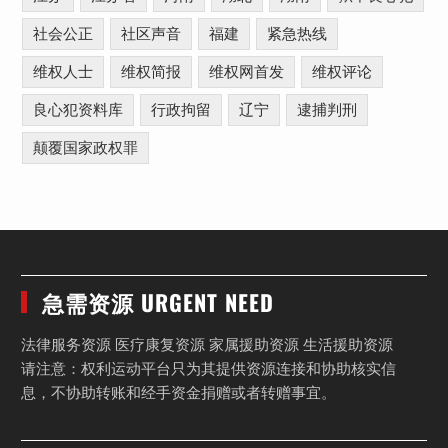
社会公正
社区声音
福建
紧急热线
维权人士
维权简报
维权网首发
维权评论
良心犯资料库
行政拘留
辽宁
逮捕判刑
颠覆国家政权罪
急需资源 URGENT NEED
法律服务资源 医疗康复资源 家属援助资源 生活援助资源
请注意：权利运动平台只为其提供资源连接和协助核实信
息，不协助转账和经手资金捐赠或者转赠事宜。