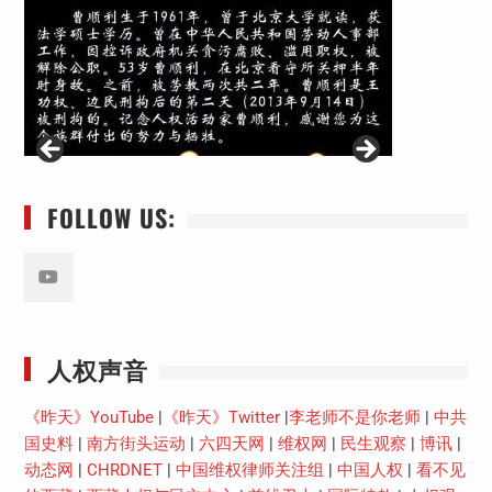
FOLLOW US:
Youtube
人权声音
《昨天》YouTube
|
《昨天》Twitter
|
李老师不是你老师
|
中共
国史料
|
南方街头运动
|
六四天网
|
维权网
|
民生观察
|
博讯
|
动态网
|
CHRDNET
|
中国维权律师关注组
|
中国人权
|
看不见