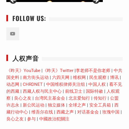
FOLLOW US:
Youtube
人权声音
《昨天》YouTube
|
《昨天》Twitter
|
李老师不是你老师
|
中共
国史料
|
南方街头运动
|
六四天网
|
维权网
|
民生观察
|
博讯
|
动态网
|
CHRDNET
|
中国维权律师关注组
|
中国人权
|
看不见
的西藏
|
西藏人权与民主中心
|
前线卫士
|
国际特赦
|
人权观
察
|
良心之友
|
台湾民主基金会
|
北京爱知行
|
传知行
|
公盟
许志永
|
新公民运动
|
独立媒体
|
全球之声
|
安全工具箱
|
西
藏行动中心
|
维吾尔在线
|
西藏之声
|
对话基金会
|
玫瑰中国
|
良心之友
|
参与
|
中國政治犯關注