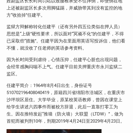
姓副监区长长时间罚站以致腰椎承受不住摔倒，即便倒在地
上还被副监区长多次用脚猛踢，并威胁带其到没有监控的地
方“收拾掉”任建平。
监狱方辩解称转化任建平（还有另外四五位类似在押人员）
思想是“上级”硬性要求，所以面对“冥顽不化”的任建平，不得
已采取些“措施”。任建平因为在里面用英语写投诉信，他们看
不懂，就没收了任老师的英语参考资料。
因为长时间受到虐待，心情压抑，任建平心脏也出现问题，
会经常感胸闷喘不上气。任建平目前关押重庆市永川监狱二
监区。
任建平简介：1964年8月4日出生，身份证号
510702196408040419，原籍四川省绵阳市涪城区，在重庆市
沙坪坝区居住。大学毕业，原某校英语教师，曾因在课堂上
给学生讲述六四事件而被校方辞退，此后一直靠打零工为
生。因在推特发起“推墙（防火墙）大联盟（LTDW）”，做为
首犯而被判刑10年，刑期2019年4月24日至2029年4月23日。