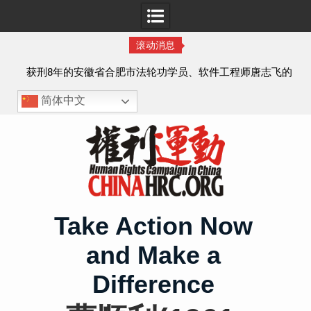
滚动消息
实名
获刑8年的安徽省合肥市法轮功学员、软件工程师唐志飞的
案情及简历
简体中文
Skip
to
content
Take Action Now
and Make a
Difference