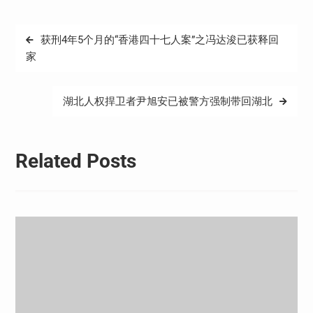
文
获刑4年5个月的“香港四十七人案”之冯达浚已获释回
章
家
导
航
湖北人权捍卫者尹旭安已被警方强制带回湖北
Related Posts