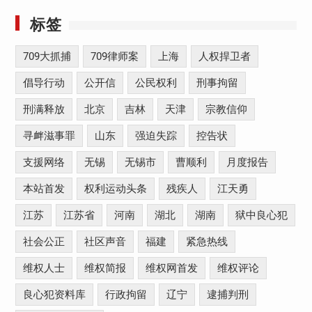
标签
709大抓捕
709律师案
上海
人权捍卫者
倡导行动
公开信
公民权利
刑事拘留
刑满释放
北京
吉林
天津
宗教信仰
寻衅滋事罪
山东
强迫失踪
控告状
支援网络
无锡
无锡市
曹顺利
月度报告
本站首发
权利运动头条
残疾人
江天勇
江苏
江苏省
河南
湖北
湖南
狱中良心犯
社会公正
社区声音
福建
紧急热线
维权人士
维权简报
维权网首发
维权评论
良心犯资料库
行政拘留
辽宁
逮捕判刑