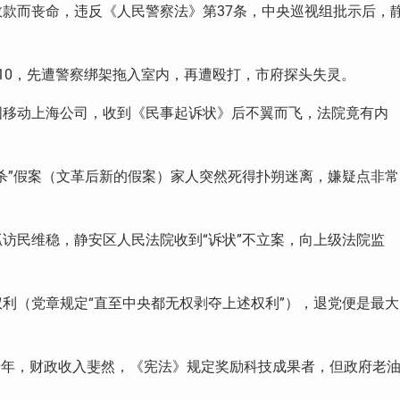
款而丧命，违反《人民警察法》第37条，中央巡视组批示后，
10，先遭警察绑架拖入室内，再遭殴打，市府探头失灵。
国移动上海公司，收到《民事起诉状》后不翼而飞，法院竟有内
杀”假案（文革后新的假案）家人突然死得扑朔迷离，嫌疑点非常
访民维稳，静安区人民法院收到“诉状”不立案，向上级法院监
利（党章规定“直至中央都无权剥夺上述权利”），退党便是最大
20年，财政收入斐然，《宪法》规定奖励科技成果者，但政府老