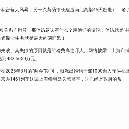
私合营大风暴；另一次黄菊市长建造南北高架45天赶走），老
被关系户销号，那信访意味着什么？用他们的话说，信访就是“
信访道路上中共就是最大的两面派！
的失败。其失败的原因就是维稳费高达吓人。网络披露：上海市
482.5650万元。
025年3月的“两会”期间 ，就派出维稳干部1000余人守候在
京办1461列车送回上海崇明岛关黑监牢，这已经是政府的常