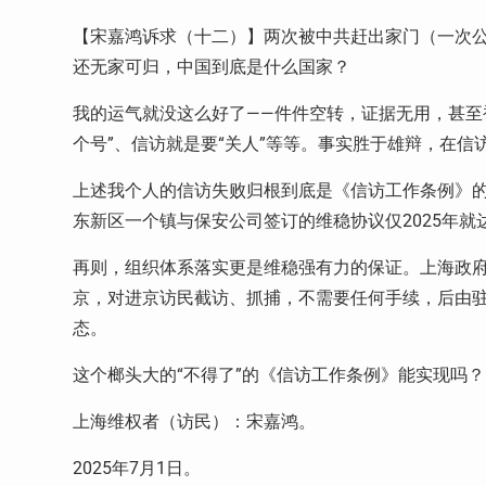
【宋嘉鸿诉求（十二）】两次被中共赶出家门（一次公
还无家可归，中国到底是什么国家？
我的运气就没这么好了——件件空转，证据无用，甚至
个号”、信访就是要“关人”等等。事实胜于雄辩，在
上述我个人的信访失败归根到底是《信访工作条例》
东新区一个镇与保安公司签订的维稳协议仅2025年就达到
再则，组织体系落实更是维稳强有力的保证。上海政府在2
京，对进京访民截访、抓捕，不需要任何手续，后由驻
态。
这个榔头大的“不得了”的《信访工作条例》能实现吗？
上海维权者（访民）：宋嘉鸿。
2025年7月1日。