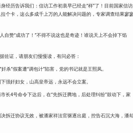
身经历告诉我们：信访工作初衷早已经走“样”了！目前国家信访
队拉个卡，这么多成千上万的人能解决问题的，专家调查结果寥
有人自赞“成功了！”不得不说这也是奇迹！谁说天上不会掉下馅
证据佐证，请朋友们慢慢读，有问必答：
“奸杀”假案遭“调包计”陷害，党的书记就是王熙凤。
制下强奸妇女，山高皇帝远，永远不会立案。
市长4号命令下达后，在“先拆迁腾地，后处理纠纷”鼓动下，家
判决拆迁协议无效，被潘家祥法官驱逐出庭，控告石沉大海，潘