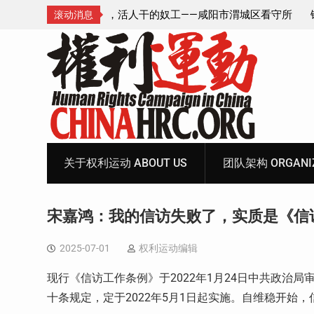
—咸阳市渭城区看守所
锡安教案王林牧师狱中信件：荒诞的人与公
滚动消息
元宝、铅中毒、任务制
Skip
to
content
关于权利运动 ABOUT US
团队架构 ORGANIZ
宋嘉鸿：我的信访失败了，实质是《信
2025-07-01
权利运动编辑
现行《信访工作条例》于2022年1月24日中共政治局
十条规定，定于2022年5月1日起实施。自维稳开始