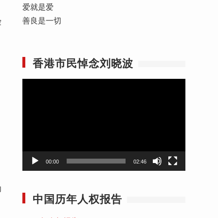
爱就是爱
善良是一切
寥
香港市民悼念刘晓波
视
频
播
放
器
00:00
02:46
却
中国历年人权报告