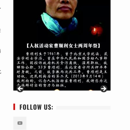
了
挂
浦
北
FOLLOW US: