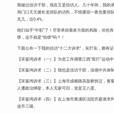
我做过信访干部，现在又是信访人。几十年间，我的亲
局门口天天接长龙排队的访民，不惜露宿一夜也要排
无几，仅0.4%。
他们似乎“中彩”了！尽管承担着多方面的风险，但也
饼，这不就是“馅饼”吗？！
下面公布一下我的信访“十二大诉求”，实打实，都有
【宋嘉鸿诉求（一）】为党工作调查江西“双打”运动中
【宋嘉鸿诉求（二）】我也是信访干部，深感中共体
【宋嘉鸿诉求（三）】上海市成都路高架桥拆迁，黄菊
人遭政治绑架，本人无家可归，党是王八蛋。
【宋嘉鸿诉求（四）】在上海市黄浦区法院开庭请求
连升三级。