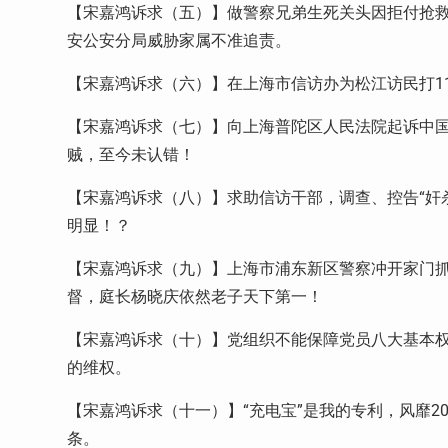
【宋嘉鸿诉求（五）】做警察兄弟生死关头因拒付抢救
安公安分局威胁家属不准追责。
【宋嘉鸿诉求（六）】在上海市信访办为松江访民打1
【宋嘉鸿诉求（七）】向上海普陀区人民法院起诉中
贼，至今未认错！
【宋嘉鸿诉求（八）】求助信访干部，调查、控告“奸
明显！？
【宋嘉鸿诉求（九）】上海市浦东新区警察冲开家门抓
督，庭长杨晓庆依然老子天下第一！
【宋嘉鸿诉求（十）】党组织不能保障党员八大基本权
的维权。
【宋嘉鸿诉求（十一）】“充电宝”是我的专利，风靡
条。