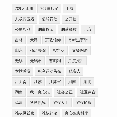
709大抓捕
709律师案
上海
人权捍卫者
倡导行动
公开信
公民权利
刑事拘留
刑满释放
北京
吉林
天津
宗教信仰
寻衅滋事罪
山东
强迫失踪
控告状
支援网络
无锡
无锡市
曹顺利
月度报告
本站首发
权利运动头条
残疾人
江天勇
江苏
江苏省
河南
湖北
湖南
狱中良心犯
社会公正
社区声音
福建
紧急热线
维权人士
维权简报
维权网首发
维权评论
良心犯资料库