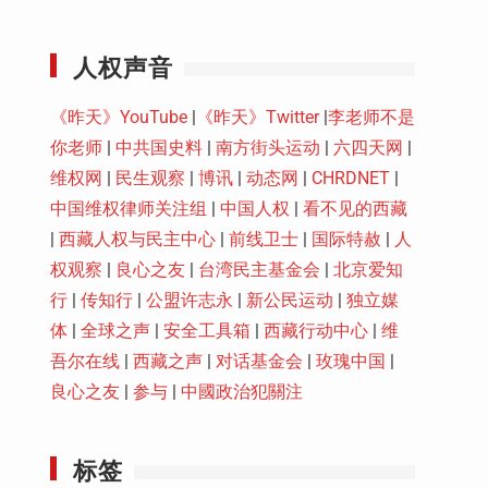
Youtube
人权声音
《昨天》YouTube
|
《昨天》Twitter
|
李老师不是
你老师
|
中共国史料
|
南方街头运动
|
六四天网
|
维权网
|
民生观察
|
博讯
|
动态网
|
CHRDNET
|
中国维权律师关注组
|
中国人权
|
看不见的西藏
|
西藏人权与民主中心
|
前线卫士
|
国际特赦
|
人
权观察
|
良心之友
|
台湾民主基金会
|
北京爱知
行
|
传知行
|
公盟许志永
|
新公民运动
|
独立媒
体
|
全球之声
|
安全工具箱
|
西藏行动中心
|
维
吾尔在线
|
西藏之声
|
对话基金会
|
玫瑰中国
|
良心之友
|
参与
|
中國政治犯關注
标签