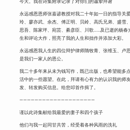
今天。我在诗集附录记录了对你们的诚挚拜谢
永远感恩恩师张嘉谚教授对我二十年如一日的指导关
玲、廖亦武、余杰、傅正明、贝岭、高氏兄弟、盛雪
思吾、陈家坪、宛芸、綦彦臣、川歌……及已逝的杨春
生和评论大作，照亮了我的人生和拙作并添加大彩。
永远感恩我人生的四位辩护律师隋牧青、张维玉、卢
是我们一家人的恩公。
我二十多年来从未为钱写作，既已出版，也希望能多
活中的一些愿望。在此，拜请有心有力的认识我的师
发、转发购买信息。给您叩首作揖了。
————————————————————
谨以此诗集献给我最爱的妻子和四个孩子
他们与我一起同甘共苦，经受着各种风雨的洗礼