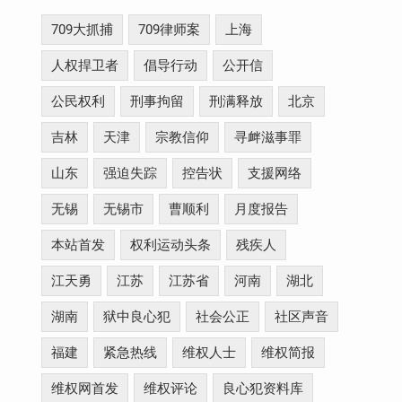
709大抓捕
709律师案
上海
人权捍卫者
倡导行动
公开信
公民权利
刑事拘留
刑满释放
北京
吉林
天津
宗教信仰
寻衅滋事罪
山东
强迫失踪
控告状
支援网络
无锡
无锡市
曹顺利
月度报告
本站首发
权利运动头条
残疾人
江天勇
江苏
江苏省
河南
湖北
湖南
狱中良心犯
社会公正
社区声音
福建
紧急热线
维权人士
维权简报
维权网首发
维权评论
良心犯资料库