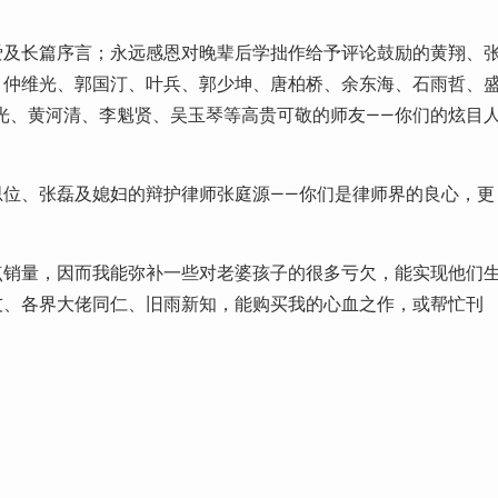
爱及长篇序言；永远感恩对晚辈后学拙作给予评论鼓励的黄翔、
、仲维光、郭国汀、叶兵、郭少坤、唐柏桥、余东海、石雨哲、
光、黄河清、李魁贤、吴玉琴等高贵可敬的师友——你们的炫目
思位、张磊及媳妇的辩护律师张庭源——你们是律师界的良心，更
点销量，因而我能弥补一些对老婆孩子的很多亏欠，能实现他们
友、各界大佬同仁、旧雨新知，能购买我的心血之作，或帮忙刊