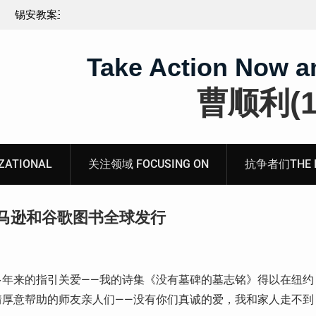
王藏：颠倒黑白，推卸责任，继续为村支书恶行当保
伞 ——追究「王浩溺死事件」【进展之六】
Take Action Now a
曹顺利(19
ATIONAL
关注领域 FOCUSING ON
抗争者们THE RE
马逊和谷歌图书全球发行
多年来的指引关爱——我的诗集《没有墓碑的墓志铭》得以在纽约
情厚意帮助的师友亲人们——没有你们真诚的爱，我和家人走不到