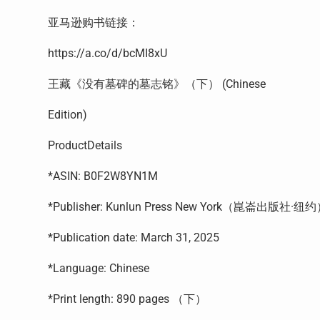
亚马逊购书链接：
https://a.co/d/bcMI8xU
王藏《没有墓碑的墓志铭》（下） (Chinese
Edition)
ProductDetails
*ASIN: B0F2W8YN1M
*Publisher: Kunlun Press New York（崑崙出版社·纽约）; 1
*Publication date: March 31, 2025
*Language: Chinese
*Print length: 890 pages （下）