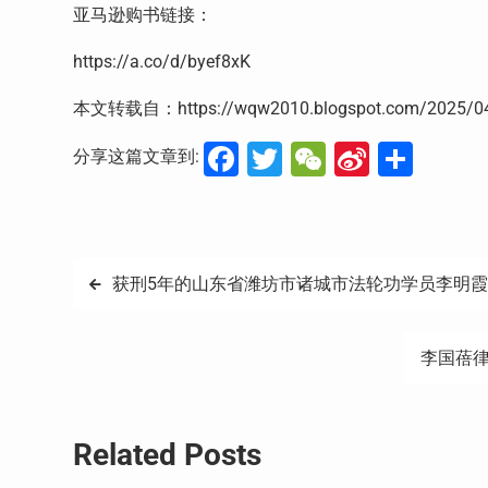
亚马逊购书链接：
https://a.co/d/byef8xK
本文转载自：https://wqw2010.blogspot.com/2025/04/
Facebook
Twitter
WeChat
Sina
分
分享这篇文章到:
Weibo
享
文
获刑5年的山东省潍坊市诸城市法轮功学员李明
章
李国蓓
导
航
Related Posts