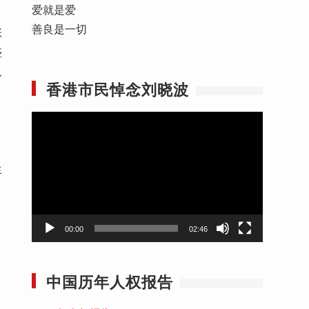
爱就是爱
善良是一切
张
盛
人
香港市民悼念刘晓波
视
频
播
生
放
器
00:00
02:46
中国历年人权报告