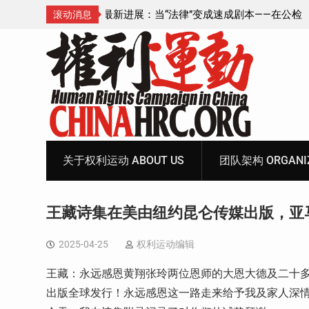
成速成剧本——在公检
锡安教案王聪女士被抓更多细节曝光 之一
滚动消息
Skip
to
content
关于权利运动 ABOUT US
团队架构 ORGANIZ
王藏诗集在美由纽约昆仑传媒出版，亚
2025-04-25
权利运动编辑
王藏：永远感恩黄翔张玲两位恩师的大恩大德及二十
出版全球发行！永远感恩这一路走来给予我及家人深