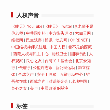
Youtube
人权声音
《昨天》YouTube
|
《昨天》Twitter
|
李老师不是
你老师
|
中共国史料
|
南方街头运动
|
六四天网
|
维权网
|
民生观察
|
博讯
|
动态网
|
CHRDNET
|
中国维权律师关注组
|
中国人权
|
看不见的西藏
|
西藏人权与民主中心
|
前线卫士
|
国际特赦
|
人
权观察
|
良心之友
|
台湾民主基金会
|
北京爱知
行
|
传知行
|
公盟许志永
|
新公民运动
|
独立媒
体
|
全球之声
|
安全工具箱
|
西藏行动中心
|
维
吾尔在线
|
西藏之声
|
对话基金会
|
玫瑰中国
|
良心之友
|
参与
|
中國政治犯關注
标签