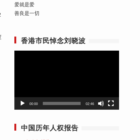
爱就是爱
善良是一切
2
度
香港市民悼念刘晓波
视
频
播
放
器
00:00
02:46
中国历年人权报告