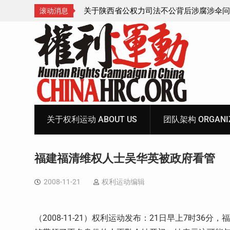
腐涉伞问题的550人
获刑8年的安徽省合肥市法轮功学员、软件
滚动消息
飞的案情及简历
Skip
to
content
关于权利运动 ABOUT US
团队架构 ORGANIZ
福建福清维权人士吴华英被政府看管
2008-11-21
权利运动编辑
（2008-11-21）权利运动发布：21日早上7时3