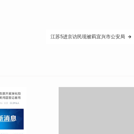
江苏5进京访民现被羁宜兴市公安局