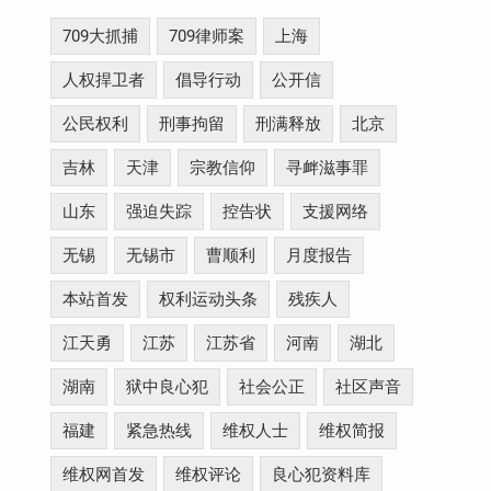
709大抓捕
709律师案
上海
人权捍卫者
倡导行动
公开信
公民权利
刑事拘留
刑满释放
北京
吉林
天津
宗教信仰
寻衅滋事罪
山东
强迫失踪
控告状
支援网络
无锡
无锡市
曹顺利
月度报告
本站首发
权利运动头条
残疾人
江天勇
江苏
江苏省
河南
湖北
湖南
狱中良心犯
社会公正
社区声音
福建
紧急热线
维权人士
维权简报
维权网首发
维权评论
良心犯资料库