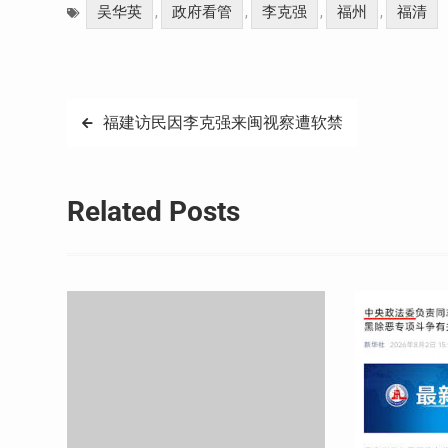
吴华英
政府看管
李克强
福州
福清
,
,
,
,
文
福建访民因李克强来闽视察遭软禁
章
导
Related Posts
航