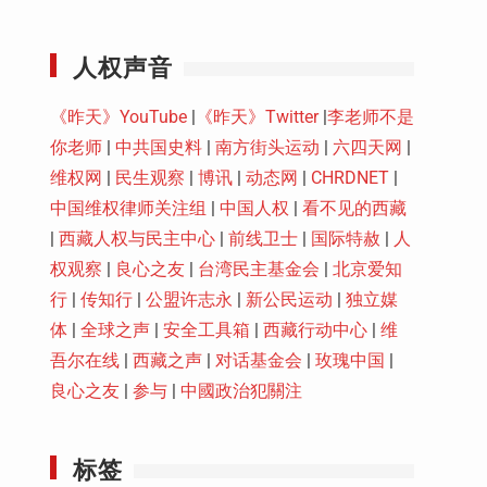
Youtube
人权声音
《昨天》YouTube
|
《昨天》Twitter
|
李老师不是
你老师
|
中共国史料
|
南方街头运动
|
六四天网
|
维权网
|
民生观察
|
博讯
|
动态网
|
CHRDNET
|
中国维权律师关注组
|
中国人权
|
看不见的西藏
|
西藏人权与民主中心
|
前线卫士
|
国际特赦
|
人
权观察
|
良心之友
|
台湾民主基金会
|
北京爱知
行
|
传知行
|
公盟许志永
|
新公民运动
|
独立媒
体
|
全球之声
|
安全工具箱
|
西藏行动中心
|
维
吾尔在线
|
西藏之声
|
对话基金会
|
玫瑰中国
|
良心之友
|
参与
|
中國政治犯關注
标签