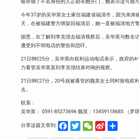
铭带领了不名身份的人正勒令她开门，她表示这可能
今年37岁的吴华英女士家住福建省福清市，因为弟弟被
天，在被福建警方绑架回福清后，她一直被福清地方
据悉，在了解到李克强去福清视察后，吴华英与数名访
遭受到不明电话的警告和恐吓。
21日8时25分，吴华英向权利运动电话表示，政府的
力看管吴华英直到李克强结束对闽的视察。
21日8时27分，20号就被看管的魏英女士同时致电
去。
联系：
吴华英： 0591-85273696 魏英：13459118685 （
Facebook
Twitter
WeChat
Sina
分
分享这篇文章到:
Weibo
享