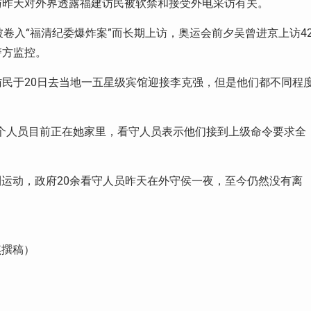
与昨天对外界透露福建访民被软禁和接受外电采访有关。
卷入“福清纪委爆炸案”而长期上访，奥运会前夕吴曾进京上访4
警方监控。
民于20日去当地一五星级宾馆迎接李克强，但是他们都不同程
4个人员目前正在她家里，看守人员表示他们接到上级命令要求全
权利运动，政府20余看守人员昨天在外守侯一夜，至今仍然没有离
罗琪撰稿）