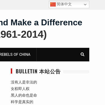
简体中文
王雅军：就《国务院关于出境入境管理的规定》第二条
第三款“劝阻”条款应进行合宪合法性备案审查而致全国
人大常委会法制工作委员会的公开信
nd Make a Difference
61-2014)
BELS OF CHINA
BULLETIN 本站公告
没有人是非法的
女权即人权
黑人的命也是命
科学是真实的