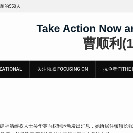
工程师唐志
锡安教案最新进展：当“法律”变成速成剧本——在公检
法的眼里，法律到底是什么？
Take Action Now a
曹顺利(19
ATIONAL
关注领域 FOCUSING ON
抗争者们THE RE
6分，福建福清维权人士吴华英向权利运动发出消息，她所居住镇镇长张