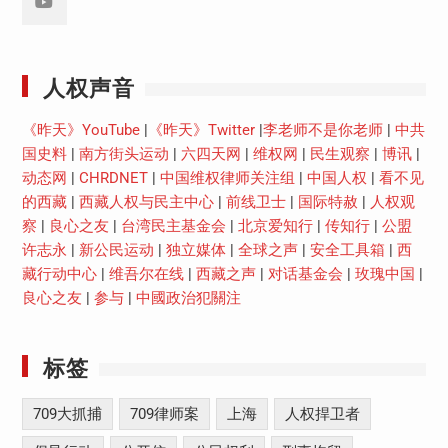
Youtube
人权声音
《昨天》YouTube
|
《昨天》Twitter
|
李老师不是你老师
|
中共
国史料
|
南方街头运动
|
六四天网
|
维权网
|
民生观察
|
博讯
|
动态网
|
CHRDNET
|
中国维权律师关注组
|
中国人权
|
看不见
的西藏
|
西藏人权与民主中心
|
前线卫士
|
国际特赦
|
人权观
察
|
良心之友
|
台湾民主基金会
|
北京爱知行
|
传知行
|
公盟
许志永
|
新公民运动
|
独立媒体
|
全球之声
|
安全工具箱
|
西
藏行动中心
|
维吾尔在线
|
西藏之声
|
对话基金会
|
玫瑰中国
|
良心之友
|
参与
|
中國政治犯關注
标签
709大抓捕
709律师案
上海
人权捍卫者