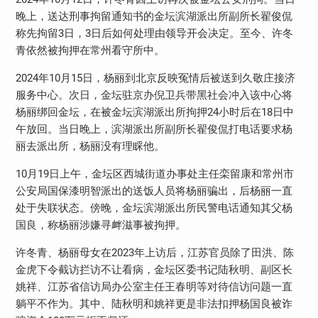
晚上，送达刑事拘留通知书的金坛滨湖派出所副所长翟俊侃
称先拘留3日，3日后如何处理由领导开会决定。至今、许冬
青依然被拘押在常州看守所中。
2024年10月15日，杨丽到北京反映冤情后被送到久敬庄接济
服务中心。次日，金坛驻京办倪卫兵带黑社会冲入该中心将
杨丽绑回金坛，在被金坛滨湖派出所拘押24小时后在18日中
午放回。当日晚上，滨湖派出所副所长翟俊侃打电话要求杨
丽去派出所，杨丽没有理睬他。
10月19日上午，金坛区西城街道办事处主任栾留康和常州市
公安局国保漆明智派出的送饭人员将杨丽骗出，后杨丽一直
处于失联状态。傍晚，金坛滨湖派出所民警电话通知其父杨
国良，称杨丽涉嫌寻衅滋事被拘押。
许冬青、杨丽母女在2023年上访后，江苏官员除了田洪、陈
金虎下令截访拦访不让看病，金坛区委书记陆秋明、副区长
姚祥、江苏省信访局办公室主任王春明等对待信访问题一直
躺平不作为。其中、陆秋明和姚祥更是非法扣押杨国良被诈