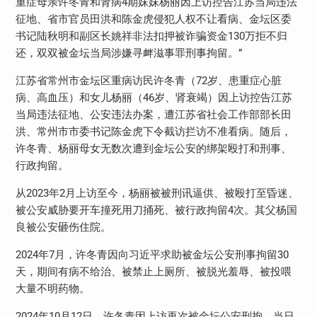
重症母亲许冬青和肾病4期妹妹杨丽因上访控告江苏当局违法
征地、省市官员田洪和陈金虎侵犯人权不让看病、金坛区委
书记陆秋明和副区长姚祥非法扣押被诈骗资金130万拒不归
还，双双被金坛当局涉嫌寻衅滋事罪刑事拘留。”
江苏省常州市金坛区重病访民许冬青（72岁、患重症心脏
病、高血压）和女儿杨丽（46岁、肾衰竭）因上访控告江苏
当局违法征地、公安违法办案，遭江苏省社会工作部部长田
洪、常州市市委书记陈金虎下令截访拦访不准看病。随后，
许冬青、杨丽母女无数次遭到金坛公安的绑架殴打和刑事、
行政拘留。
从2023年2月上访至今，杨丽被被刑讯逼供、被殴打至昏迷、
被公安威胁要开车撞死用刀捅死、被行政拘留4次。其父杨国
良被公安砸伤住院。
2024年7月，许冬青因向习近平求助被金坛公安刑事拘留30
天，期间有病不给治、被禁止上厕所、被脱光羞辱、被投喂
大量不明药物。
2024年10月12日，许冬青因上访再次被金坛公安刑拘。当日