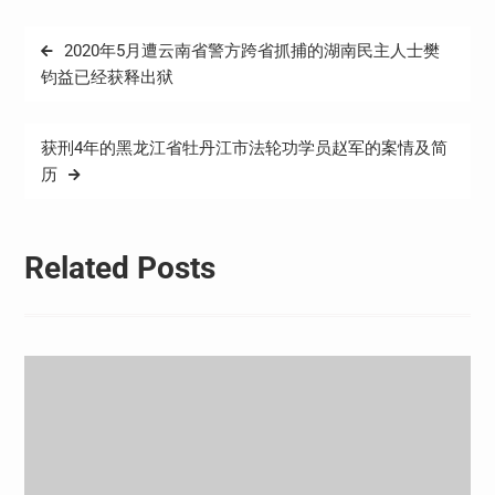
文
2020年5月遭云南省警方跨省抓捕的湖南民主人士樊
章
钧益已经获释出狱
导
航
获刑4年的黑龙江省牡丹江市法轮功学员赵军的案情及简
历
Related Posts