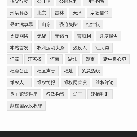
倡导行动
公开信
公民权利
刑事拘留
刑满释放
北京
吉林
天津
宗教信仰
寻衅滋事罪
山东
强迫失踪
控告状
支援网络
无锡
无锡市
曹顺利
月度报告
本站首发
权利运动头条
残疾人
江天勇
江苏
江苏省
河南
湖北
湖南
狱中良心犯
社会公正
社区声音
福建
紧急热线
维权人士
维权简报
维权网首发
维权评论
良心犯资料库
行政拘留
辽宁
逮捕判刑
颠覆国家政权罪