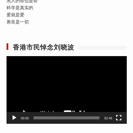
黑人的命也是命
科学是真实的
爱就是爱
善良是一切
香港市民悼念刘晓波
视
频
播
放
器
00:00
02:46