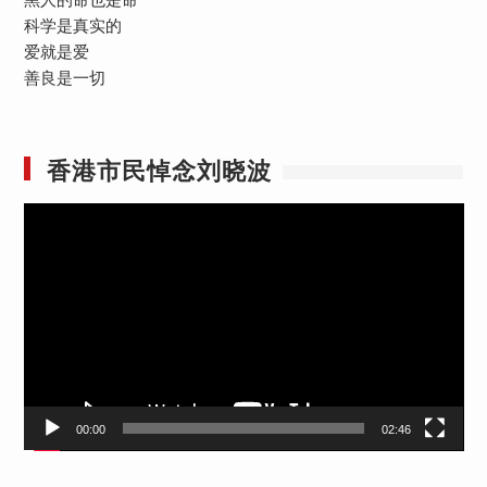
科学是真实的
爱就是爱
善良是一切
香港市民悼念刘晓波
视
频
播
放
器
00:00
02:46