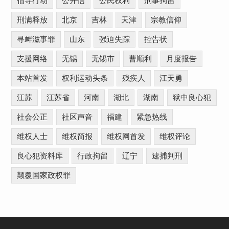
倡导行动
公开信
公民权利
刑事拘留
刑满释放
北京
吉林
天津
宗教信仰
寻衅滋事罪
山东
强迫失踪
控告状
支援网络
无锡
无锡市
曹顺利
月度报告
本站首发
权利运动头条
残疾人
江天勇
江苏
江苏省
河南
湖北
湖南
狱中良心犯
社会公正
社区声音
福建
紧急热线
维权人士
维权简报
维权网首发
维权评论
良心犯资料库
行政拘留
辽宁
逮捕判刑
颠覆国家政权罪