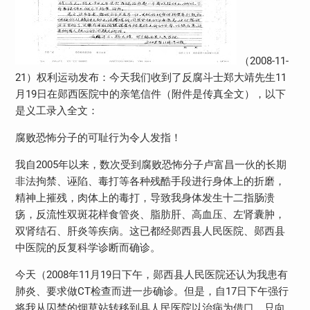
（2008-11-
21）权利运动发布：今天我们收到了反腐斗士郑大靖先生11
月19日在郧西医院中的亲笔信件（附件是传真全文），以下
是义工录入全文：
腐败恐怖分子的可耻行为令人发指！
我自2005年以来，数次受到腐败恐怖分子卢富昌一伙的长期
非法拘禁、诬陷、毒打等各种残酷手段进行身体上的折磨，
精神上摧残，肉体上的毒打，导致我身体发生十二指肠溃
疡，反流性双斑花样食管炎、脂肪肝、高血压、左肾囊肿，
双肾结石、肝炎等疾病。这已都经郧西县人民医院、郧西县
中医院的反复科学诊断而确诊。
今天（2008年11月19日下午，郧西县人民医院还认为我患有
肺炎、要求做CT检查而进一步确诊。但是，自17日下午强行
将我从囚禁的烟草站转移到县人民医院以治病为借口，只向