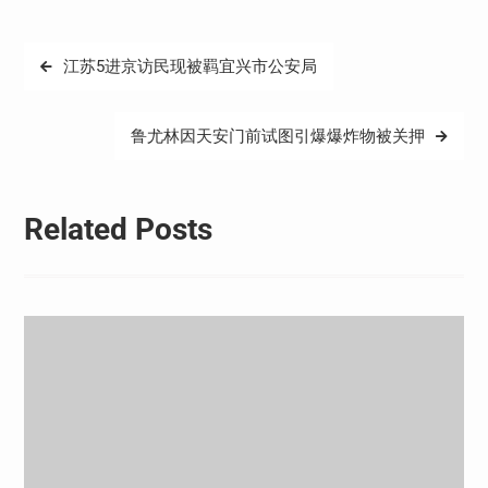
文
江苏5进京访民现被羁宜兴市公安局
章
导
鲁尤林因天安门前试图引爆爆炸物被关押
航
Related Posts