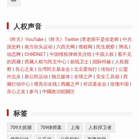
Youtube
人权声音
《昨天》YouTube
|
《昨天》Twitter
|
李老师不是你老师
|
中共
国史料
|
南方街头运动
|
六四天网
|
维权网
|
民生观察
|
博讯
|
动态网
|
CHRDNET
|
中国维权律师关注组
|
中国人权
|
看不见
的西藏
|
西藏人权与民主中心
|
前线卫士
|
国际特赦
|
人权观
察
|
良心之友
|
台湾民主基金会
|
北京爱知行
|
传知行
|
公盟
许志永
|
新公民运动
|
独立媒体
|
全球之声
|
安全工具箱
|
西
藏行动中心
|
维吾尔在线
|
西藏之声
|
对话基金会
|
玫瑰中国
|
良心之友
|
参与
|
中國政治犯關注
标签
709大抓捕
709律师案
上海
人权捍卫者