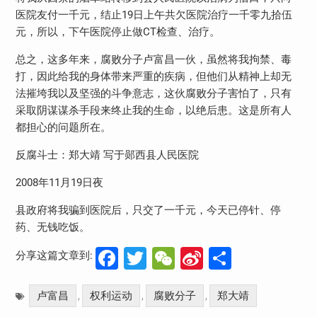
医院友付一千元，结止19日上午共欠医院治疗一千零九拾伍
元，所以，下午医院停止做CT检查、治疗。
总之，这多年来，腐败分子卢富昌一伙，虽然将我拘禁、毒
打，因此给我的身体带来严重的疾病，但他们从精神上却无
法摧垮我以及坚强的斗争意志，这伙腐败分子害怕了，只有
采取阴谋谋杀手段来终止我的生命，以绝后患。这是所有人
都担心的问题所在。
反腐斗士：郑大靖 写于郧西县人民医院
2008年11月19日夜
县政府将我骗到医院后，只交了一千元，今天已停针、停
药、无钱吃饭。
Facebook
Twitter
WeChat
Sina
分
分享这篇文章到:
Weibo
享
卢富昌
权利运动
腐败分子
郑大靖
,
,
,