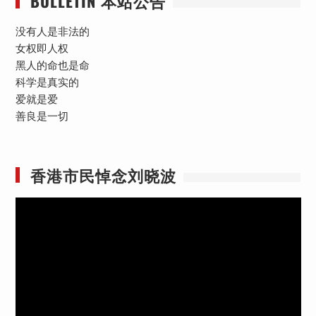
BULLETIN 本站公告
没有人是非法的
女权即人权
黑人的命也是命
科学是真实的
爱就是爱
善良是一切
香港市民悼念刘晓波
视
频
播
放
器