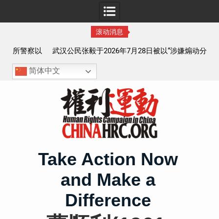
滚动消息
察以
武汉公民张毅于2026年7月28日被以“涉嫌煽动分裂国家罪”
执行逮捕 目前羁押在拉萨市看守所
简体中文
Skip
to
content
Take Action Now
and Make a
Difference