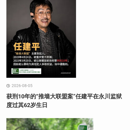
2026-08-05
获刑10年的“推墙大联盟案”任建平在永川监狱
度过其62岁生日