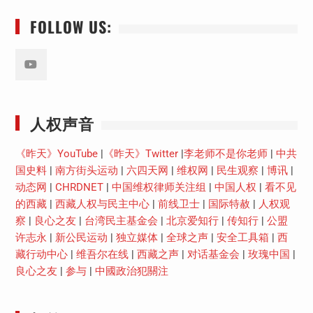
FOLLOW US:
Youtube
人权声音
《昨天》YouTube
|
《昨天》Twitter
|
李老师不是你老师
|
中共
国史料
|
南方街头运动
|
六四天网
|
维权网
|
民生观察
|
博讯
|
动态网
|
CHRDNET
|
中国维权律师关注组
|
中国人权
|
看不见
的西藏
|
西藏人权与民主中心
|
前线卫士
|
国际特赦
|
人权观
察
|
良心之友
|
台湾民主基金会
|
北京爱知行
|
传知行
|
公盟
许志永
|
新公民运动
|
独立媒体
|
全球之声
|
安全工具箱
|
西
藏行动中心
|
维吾尔在线
|
西藏之声
|
对话基金会
|
玫瑰中国
|
良心之友
|
参与
|
中國政治犯關注