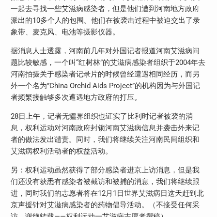
一起去寻找一些艾滋病感染者，但是他们遭到河南地方政府
派出的10多个人的包围。他们在被袭击过程中被迫交出了录
象带、麦克风、电池等摄影仪器。
据消息人士透露，河南前几年对外国记者报道河南艾滋病问
题比较敏感，一个叫“红树林”的艾滋病感染者组织于2004年去
河南拍摄关于感染者记录片的时候曾经遭遇相同经历，而另
外一个名为”China Orchid Aids Project”的机构因为与外国记
者频繁接触够多次遭遇地方政府的打压。
28日上午，记者无疆界组织也证实了比利时记者被袭的消
息，权利运动对河南政府封锁河南艾滋病信息并袭击外来记
者的做法发出谴责。同时，我们将继续关注河南民间组织和
艾滋病权利活动者的权益活动。
另：权利运动虽然获得了部分感染者进京上访消息，但是我
们还没有获悉有感染者被截访和被捕的消息，我们将继续跟
进，同时我们的志愿者将在12月1日世界艾滋病日这天赶到北
京声援针对艾滋病感染者的药物倡导活动。（不接受任何采
访，谢绝转载——权利运动一艾滋病志愿者撰稿）