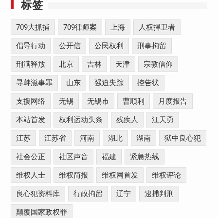
标签
709大抓捕
709律师案
上海
人权捍卫者
倡导行动
公开信
公民权利
刑事拘留
刑满释放
北京
吉林
天津
宗教信仰
寻衅滋事罪
山东
强迫失踪
控告状
支援网络
无锡
无锡市
曹顺利
月度报告
本站首发
权利运动头条
残疾人
江天勇
江苏
江苏省
河南
湖北
湖南
狱中良心犯
社会公正
社区声音
福建
紧急热线
维权人士
维权简报
维权网首发
维权评论
良心犯资料库
行政拘留
辽宁
逮捕判刑
颠覆国家政权罪