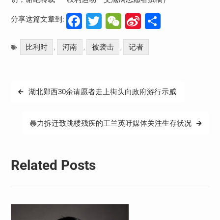
Facebook
Twitter
WeChat
Sina
分
分享这篇文章到:
Weibo
享
比利时
河南
被袭击
记者
,
,
,
文
湖北郧西30余请愿者走上街头向政府游行示威
章
导
暴力拆迁致跳楼残疾的王兰英吁媒体关注生存状况
航
Related Posts