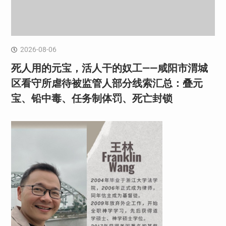
2026-08-06
死人用的元宝，活人干的奴工——咸阳市渭城
区看守所虐待被监管人部分线索汇总：叠元
宝、铅中毒、任务制体罚、死亡封锁