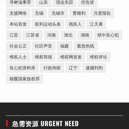
寻衅滋事罪
山东
强迫失踪
控告状
支援网络
无锡
无锡市
曹顺利
月度报告
本站首发
权利运动头条
残疾人
江天勇
江苏
江苏省
河南
湖北
湖南
狱中良心犯
社会公正
社区声音
福建
紧急热线
维权人士
维权简报
维权网首发
维权评论
良心犯资料库
行政拘留
辽宁
逮捕判刑
颠覆国家政权罪
急需资源 URGENT NEED