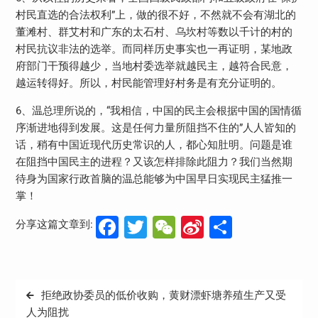
村民直选的合法权利”上，做的很不好，不然就不会有湖北的
董滩村、群艾村和广东的太石村、乌坎村等数以千计的村的
村民抗议非法的选举。而同样历史事实也一再证明，某地政
府部门干预得越少，当地村委选举就越民主，越符合民意，
越运转得好。所以，村民能管理好村务是有充分证明的。
6、温总理所说的，“我相信，中国的民主会根据中国的国情循
序渐进地得到发展。这是任何力量所阻挡不住的”人人皆知的
话，稍有中国近现代历史常识的人，都心知肚明。问题是谁
在阻挡中国民主的进程？又该怎样排除此阻力？我们当然期
待身为国家行政首脑的温总能够为中国早日实现民主猛推一
掌！
Facebook
Twitter
WeChat
Sina
分
分享这篇文章到:
Weibo
享
文
拒绝政协委员的低价收购，黄财漂虾塘养殖生产又受
章
人为阻扰