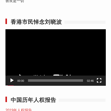
善良是一切
香港市民悼念刘晓波
视
频
播
放
器
00:00
02:46
中国历年人权报告
2019年人权报告