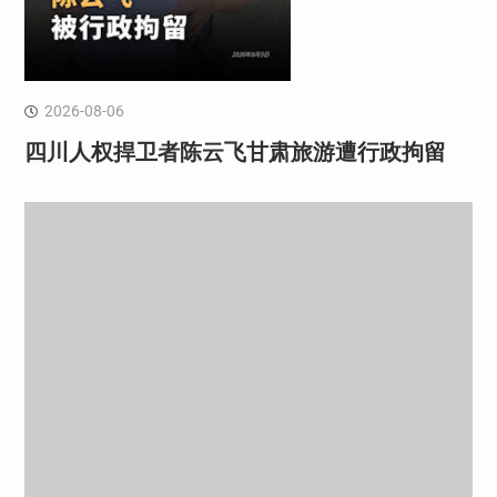
2026-08-06
四川人权捍卫者陈云飞甘肃旅游遭行政拘留