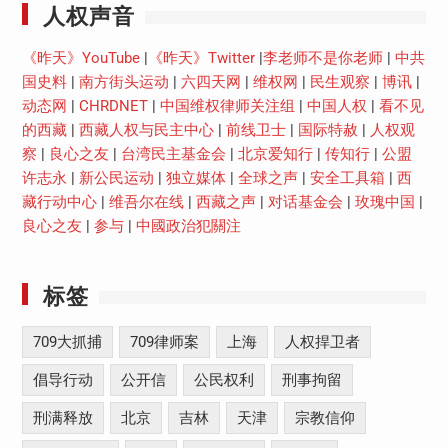
人权声音
《昨天》YouTube
|
《昨天》Twitter
|
李老师不是你老师
|
中共
国史料
|
南方街头运动
|
六四天网
|
维权网
|
民生观察
|
博讯
|
动态网
|
CHRDNET
|
中国维权律师关注组
|
中国人权
|
看不见
的西藏
|
西藏人权与民主中心
|
前线卫士
|
国际特赦
|
人权观
察
|
良心之友
|
台湾民主基金会
|
北京爱知行
|
传知行
|
公盟
许志永
|
新公民运动
|
独立媒体
|
全球之声
|
安全工具箱
|
西
藏行动中心
|
维吾尔在线
|
西藏之声
|
对话基金会
|
玫瑰中国
|
良心之友
|
参与
|
中國政治犯關注
标签
709大抓捕
709律师案
上海
人权捍卫者
倡导行动
公开信
公民权利
刑事拘留
刑满释放
北京
吉林
天津
宗教信仰