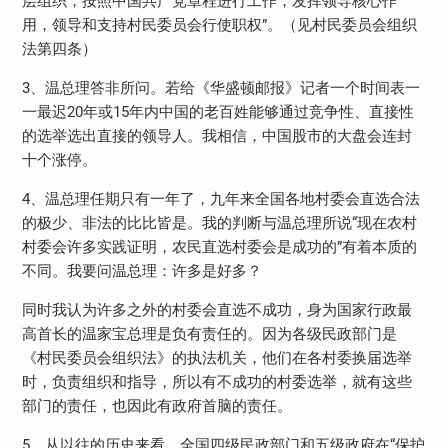
层组织，按照中国共产党章程进行工作，发挥领导核心作
用，领导和支持村民委员会行使职权”。（见村民委员会组织
法第四条）
3、温总理答非所问。若给《华盛顿邮报》记者一个时间表一
一最迟20年或15年内中国的老百姓能够通过竞争性、直接性
的选举选出直接的领导人。我相信，中国股市的大盘会连封
十个涨停。
4、温总理任期只有一年了，九年来全国各地村委会直选合法
的极少、非法的比比皆是。我的判断与温总理所说“现在农村
村委会许多实践证明，农民直选村委会是成功的”有着本质的
不同。我要问温总理：许多是好多？
同时我认为许多之外的村委会直选不成功，身为国家行政最
高首长的温家宝总理是负有责任的。因为各级民政部门是
《村民委员会组织法》的执法机关，他们在各村委换届选举
时，负责组织和指导，所以有不成功的村委选举，就有这些
部门的责任，也因此有政府首脑的责任。
5、从以往的历史来看，全国四级民政部门和五级政府在“保护