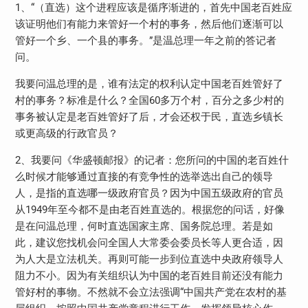
1、“（直选）这个进程应该是循序渐进的，首先中国老百姓应
该证明他们有能力来管好一个村的事务，然后他们逐渐可以
管好一个乡、一个县的事务。”是温总理一年之前的答记者
问。
我要问温总理的是，谁有法定的权利认定中国老百姓管好了
村的事务？标准是什么？全国60多万个村，百分之多少村的
事务被认定是老百姓管好了后，才会还权于民，直选乡镇长
或更高级的行政官员？
2、我要问《华盛顿邮报》的记者：您所问的中国的老百姓什
么时候才能够通过直接的有竞争性的选举选出自己的领导
人，是指的直选哪一级政府官员？因为中国五级政府的官员
从1949年至今都不是由老百姓直选的。根据您的问话，好像
是在问温总理，何时直选国家主席、国务院总理。若是如
此，建议您找机会问全国人大常委会委员长等人更合适，因
为人大是立法机关。再则可能一步到位直选中央政府领导人
阻力不小。因为有关组织认为中国的老百姓目前还没有能力
管好村的事物。不然就不会立法强调“中国共产党在农村的基