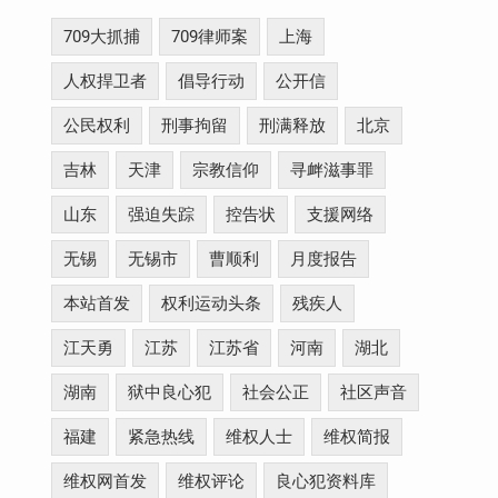
709大抓捕
709律师案
上海
人权捍卫者
倡导行动
公开信
公民权利
刑事拘留
刑满释放
北京
吉林
天津
宗教信仰
寻衅滋事罪
山东
强迫失踪
控告状
支援网络
无锡
无锡市
曹顺利
月度报告
本站首发
权利运动头条
残疾人
江天勇
江苏
江苏省
河南
湖北
湖南
狱中良心犯
社会公正
社区声音
福建
紧急热线
维权人士
维权简报
维权网首发
维权评论
良心犯资料库