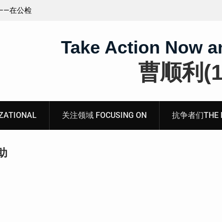
王藏：颠倒黑白，推卸责任，继续为村支书恶行当保
伞 ——追究「王浩溺死事件」【进展之六】
Take Action Now a
曹顺利(19
ATIONAL
关注领域 FOCUSING ON
抗争者们THE RE
助