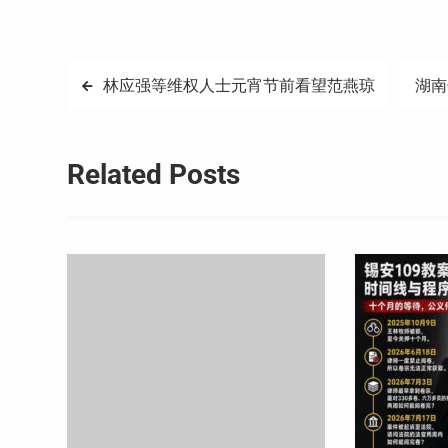
Weibo
享
文
林应强等维权人士元宵节前看望范燕琼
湖南
章
导
Related Posts
航