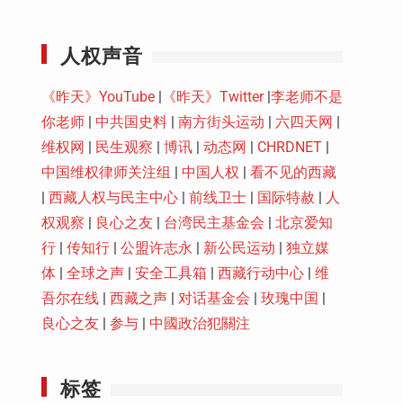
Youtube
人权声音
《昨天》YouTube
|
《昨天》Twitter
|
李老师不是
你老师
|
中共国史料
|
南方街头运动
|
六四天网
|
维权网
|
民生观察
|
博讯
|
动态网
|
CHRDNET
|
中国维权律师关注组
|
中国人权
|
看不见的西藏
|
西藏人权与民主中心
|
前线卫士
|
国际特赦
|
人
权观察
|
良心之友
|
台湾民主基金会
|
北京爱知
行
|
传知行
|
公盟许志永
|
新公民运动
|
独立媒
体
|
全球之声
|
安全工具箱
|
西藏行动中心
|
维
吾尔在线
|
西藏之声
|
对话基金会
|
玫瑰中国
|
良心之友
|
参与
|
中國政治犯關注
标签