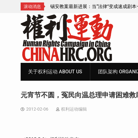
成速成剧本——在公检
锡安教案王聪女士被抓更多细节曝光 之一
滚动消息
Skip
to
content
关于权利运动 ABOUT US
团队架构 ORGANIZ
元宵节不圆，冤民向温总理申请困难救
2012-02-06
权利运动编辑