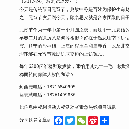
（2012-2-6）权利运动发布：
今天是传统节日元宵节，典故中称是百姓为保护生命
之，元宵节发展到今天，顾名思义就是合家团聚的日
元宵节作为一年中第一个月圆之夜，而这个一元复始的
早春二月的凛厉又是何等相似？好在于温总理南下讲
霞、辽宁的沙桐梅、上海的程玉兰和虞春香，以及北
理能够在元宵节救助饥寒交迫的上访冤民。
每年6200亿维稳财政拨款，哪怕用其九牛一毛，救
稳而转向保障人权的和谐？
封西霞电话：13716840905.
葛志慧电话：13261499836.
此信息由权利运动人权活动者紧急热线项目编辑
Facebook
Twitter
WeChat
Sina
分
分享这篇文章到: