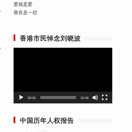
爱就是爱
总
善良是一切
？
香港市民悼念刘晓波
总
视
频
播
放
器
00:00
02:46
中国历年人权报告