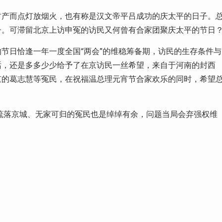
财产而点灯放烟火，也有称是汉文帝平吕成功的庆太平的日子。
子。可滞留北京上访申冤的访民又何曾有合家团聚庆太平的节日
节日恰逢一年一度全国“两会”的维稳筹备期，访民的生存条件与
话，还是多多少少给予了在京访民一丝希望，来自于河南的封西
京的葛志慧等冤民，在祝福温总理元宵节合家欢乐的同时，希望
助流落京城、无家可归的冤民也是绰绰有余，问题当局会弃强权维