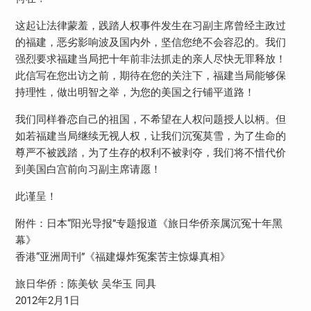
这起让法律蒙羞，践踏人权事件发生在习副主席曾经主政过
的福建，恶劣影响波及国内外，坚信您绝不会容忍的。我们
强烈要求福建当局把十年前非法抓走的亲人尽快无罪释放！
此信写在您出访之前，期待在您的关注下，福建当局能够保
持理性，做出明智之举，为您的美国之行铺平道路！
我们同样眷恋自己的祖国，不希望在人权问题授人以柄。但
如若福建当局继续无视人权，让我们沉冤莫雪，为了生命的
尊严不被践踏，为了生存的权利不被剥夺，我们将不惜代价
到美国白宫前向习副主席请愿！
此谨呈！
附件：日本“阳光导报”专题报道《旅日华侨亲属沉冤十年黑
幕》
香港“亚洲周刊”《福建爆炸冤案苦主惊爆真相》
旅日华侨：陈美钦 吴华玉 同具
2012年2月1日