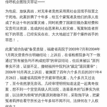
传呼机企图毁灭罪证••••••
为包庇、放纵真凶，对无辜者竟然采用黑社会流氓手段置之
于死地。此案折腾了十年多，给五个蒙冤者及他们的亲人造
成了长达十年的深重灾难，同时耗费了国家巨额办案经费和
宝贵司法资源，造成的社会恶果和人权灾难，冤案制造者所
犯下的罪恶，已经实实在在、大大地超过了那个爆炸凶手的
罪恶！，
此案“成功告破”备受质疑，福建省高院于2003年7月和2004年
1月两次督查作出明确结论；上诉后，在省检察院参与下一致
通过“所有被告均不构成犯罪”的审议结论，但后来被以 “原判
事实不清，证据不足。撤销福州中院判决”裁定“退回重审”；
2006年10月再次上诉后，被搁置了四年六个多月后的2011年4
月26日，福建省高院终于开庭审理此案，九个多月又过去
了，至今依然渺无音讯。几经审理明明知道这是一起离奇假
案，想不到一个堂堂高级人民法院，连最基本的“以事实为依
据，以法律为准绳”的判案原则都做不到，采取拖字诀，把蒙
冤者羁押在看守所长达十年多却不闻不问。法律何在？人权
何在？