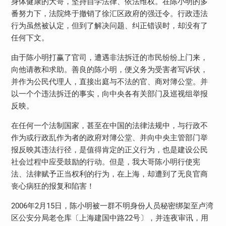
身体健康的大哥，坚持自学法律、依法维权。在陈小明的多
番努力下，法院终于撤销了徐汇区政府的强迁令。行政违法
行为虽然被认定，但到了解决问题、纠正错误时，却没有了
任何下文。
由于陈小明打赢了官司，遭遇非法拆迁的市民纷纷上门来，
向他请教和求助。善良的陈小明，便义务为受害者写诉状，
并作为公民代理人，直接出庭与不法的官、商对簿公堂。并
以一个个违法拆迁的事实，向中央各有关部门及巡视组举报
反映。
在任何一个法制国家，甚至在中国的法律法规中，与行政不
作为或行政乱作为者的政府对簿公堂、并向中央主管部门举
报反映其违法行径，是值得肯定的正义行为，也是建设公民
社会过程中应受鼓励的行动。但是，我大哥陈小明行使宪
法、法律赋予正当权利的行为，在上海，却遭到了无良官商
丧心病狂的报复和陷害！
2006年2月15日，陈小明被一群不明身份人员秘密绑架至卢湾
区公安分局老仓库〔上海建国中路22号〕，并连夜审讯，用