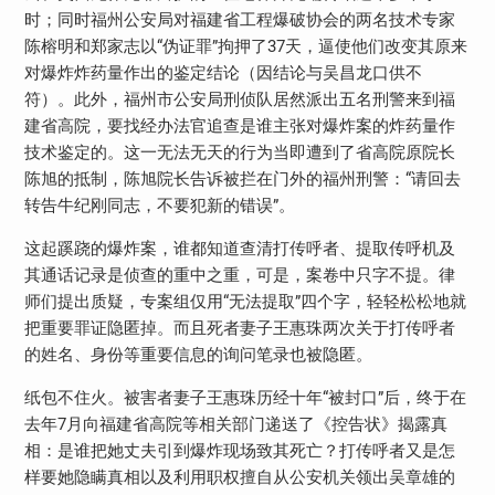
时；同时福州公安局对福建省工程爆破协会的两名技术专家
陈榕明和郑家志以“伪证罪”拘押了37天，逼使他们改变其原来
对爆炸炸药量作出的鉴定结论（因结论与吴昌龙口供不
符）。此外，福州市公安局刑侦队居然派出五名刑警来到福
建省高院，要找经办法官追查是谁主张对爆炸案的炸药量作
技术鉴定的。这一无法无天的行为当即遭到了省高院原院长
陈旭的抵制，陈旭院长告诉被拦在门外的福州刑警：“请回去
转告牛纪刚同志，不要犯新的错误”。
这起蹊跷的爆炸案，谁都知道查清打传呼者、提取传呼机及
其通话记录是侦查的重中之重，可是，案卷中只字不提。律
师们提出质疑，专案组仅用“无法提取”四个字，轻轻松松地就
把重要罪证隐匿掉。而且死者妻子王惠珠两次关于打传呼者
的姓名、身份等重要信息的询问笔录也被隐匿。
纸包不住火。被害者妻子王惠珠历经十年“被封口”后，终于在
去年7月向福建省高院等相关部门递送了《控告状》揭露真
相：是谁把她丈夫引到爆炸现场致其死亡？打传呼者又是怎
样要她隐瞒真相以及利用职权擅自从公安机关领出吴章雄的