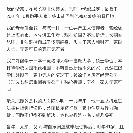
我的父亲，在被长期非法禁居、恐吓中忧郁成疾，最后于
2001年10月撒手人寰，终未能回到他魂牵梦绕的原居地。
我的母亲邵金花，与您一样，一位共产主义信仰者。曾经还
是上海的市、区先进工作者，现在却因为不法拆迁，长期被
恐吓、非法监控而成了多病缠身、失去了亲人和财产、家破
人亡、无家可归的真正无产者。
我二哥留学于日本一流名牌大学━慶應大学，硕士学位，本
打算学成回国报效祖国，不料自己新婚不久的家，竟然在留
学国外期间，家中无人的情况下，被徐汇区房产经营公司
〔现改名徐房集团有限公司〕强抢拆毁，至今一家人无家可
归。
最为悲惨的是我的大哥陈小明，十几年来，他一直坚持通过
法律途径进行讼诉，然而被屡遭打压，家中住房被暴力强
拆，问题不但得不到解决，他也被捏造罪名，虐杀惨死。
当年，兄弟、父 母与自家房屋被非法强拆后，时年41岁、且