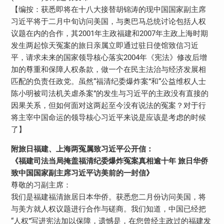
【编按：获悉即将在十八大接替胡锦涛的现中国国家副主席
习近平将于二月中旬访问美国，与奥巴马总统讨论包括人权
议题在内的合作，其2001年主政福建和2007年主政上海时期
发生两起惊天冤案的旅日亲属立即通过驻日使馆致信习近
平，请求未来的国家领导核心落实2004年《宪法》修改后增
加的尊重和保障人权条款，做一个在民主法治与经济发展相
匹配的负责任政党。虽然“福清纪委爆炸案”和“公益维权人士
陈小明被司法机关虐杀案”的发生与习近平的主政没有直接的
因果关系，但如何面对这两起至今没有说法的冤案？对于行
将主宰中国命运的领导核心习近平来说是应该是考虑的时候
了】
附旅日福建、上海两冤属致习近平公开信：
《福建司法当局掩盖福清纪委爆炸冤案真相逾十年 旅日华侨
致中国国家副主席习近平访美前的一封信》
尊敬的习副主席：
我们是福建福清旅居日本华侨。获悉您二月份访问美国，将
与美方就人权议题进行合作与磋商。我们知道，中国已经把
“人权”写进宪法加以保障，遗憾是，在您曾经主政过的福建发