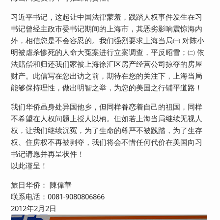
习近平书记，这起让中国法律蒙羞，践踏人权事件发生在习
书记曾经主政市委书记期间的上海市，其恶劣影响震惊海内
外，相信您是不会容忍的。我们强烈要求上海当局㈠ 对陈小
明被虐杀惨死的人命大冤案进行立案调查，平反昭雪；㈡ 依
法赔偿和归还我们家被上海徐汇区房产经营公司掠夺的房屋
财产。此信写在您出访之前，期待在您的关注下，上海当局
能够保持理性，做出明智之举，为您的美国之行铺平道路！
我们华侨虽身处异国他乡，但同样眷恋着自己的祖国，同样
不希望在人权问题上授人以柄。但如若上海当局继续无视人
权，让我们继续沉冤，为了生命的尊严不被践踏，为了生存
权、住房权不再被剥夺，我们将会不惜任何代价在美国向习
书记请愿并再呈状件！
以此谨呈！
旅日华侨： 陳偉華
联系电话：0081-9080806866
2012年2月2日