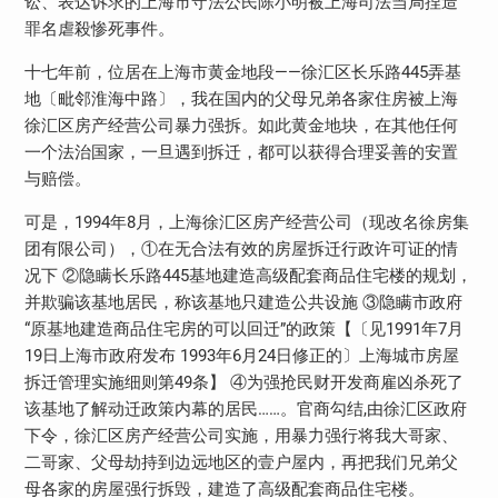
讼、表达诉求的上海市守法公民陈小明被上海司法当局捏造
罪名虐殺惨死事件。
十七年前，位居在上海市黄金地段——徐汇区长乐路445弄基
地〔毗邻淮海中路〕，我在国内的父母兄弟各家住房被上海
徐汇区房产经营公司暴力强拆。如此黄金地块，在其他任何
一个法治国家，一旦遇到拆迁，都可以获得合理妥善的安置
与赔偿。
可是，1994年8月，上海徐汇区房产经营公司（现改名徐房集
团有限公司），①在无合法有效的房屋拆迁行政许可证的情
况下 ②隐瞒长乐路445基地建造高级配套商品住宅楼的规划，
并欺骗该基地居民，称该基地只建造公共设施 ③隐瞒市政府
“原基地建造商品住宅房的可以回迁”的政策【〔见1991年7月
19日上海市政府发布 1993年6月24日修正的〕上海城市房屋
拆迁管理实施细则第49条】 ④为强抢民财开发商雇凶杀死了
该基地了解动迁政策内幕的居民……。官商勾结,由徐汇区政府
下令，徐汇区房产经营公司实施，用暴力强行将我大哥家、
二哥家、父母劫持到边远地区的壹户屋内，再把我们兄弟父
母各家的房屋强行拆毁，建造了高级配套商品住宅楼。