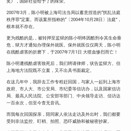
奖》，国际社会给予了的殊荣。
2007年3月，陈小明被上海司法当局以蓄意捏造的“扰乱法庭
秩序罪”定案。而该案所指称的“〔2004年10月28日〕法庭”，
根本就不存在。
更为残酷的是,，被转押至监狱的陈小明终因酷刑令其生命垂
危，狱方才通知办理保外就医。保外就医仅仅两天，陈小明
在残酷虐害的折磨下，于2007年7月1日 大喷血惨烈而亡！
陈小明遭残酷虐害致死后，我们聘请律师，状告监狱方。但
上海地方法院既不立案，又不出具书面裁定。
在这几年中，我辞去工作专程赶回国，与家人一起到上海市
政府、市人大、市公安局、市纪委等信访办，以及国家信访
局、最高人民法院、公安部等部门、中央领导走访、信访达
一百余次，但至今杳无音讯。
而我每次回国探亲，陪同家人依法走访及外出时，我们都要
受到非法监控、盯梢、拍照、恐吓威胁和被秘密抄家。