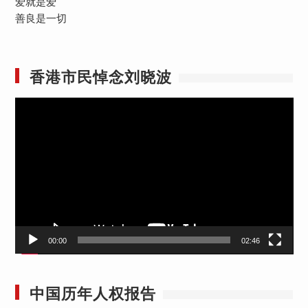
爱就是爱
善良是一切
香港市民悼念刘晓波
视
频
播
放
器
00:00
02:46
中国历年人权报告