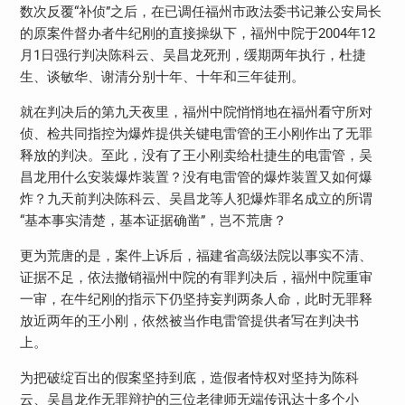
数次反覆“补侦”之后，在已调任福州市政法委书记兼公安局长
的原案件督办者牛纪刚的直接操纵下，福州中院于2004年12
月1日强行判决陈科云、吴昌龙死刑，缓期两年执行，杜捷
生、谈敏华、谢清分别十年、十年和三年徒刑。
就在判决后的第九天夜里，福州中院悄悄地在福州看守所对
侦、检共同指控为爆炸提供关键电雷管的王小刚作出了无罪
释放的判决。至此，没有了王小刚卖给杜捷生的电雷管，吴
昌龙用什么安装爆炸装置？没有电雷管的爆炸装置又如何爆
炸？九天前判决陈科云、吴昌龙等人犯爆炸罪名成立的所谓
“基本事实清楚，基本证据确凿”，岂不荒唐？
更为荒唐的是，案件上诉后，福建省高级法院以事实不清、
证据不足，依法撤销福州中院的有罪判决后，福州中院重审
一审，在牛纪刚的指示下仍坚持妄判两条人命，此时无罪释
放近两年的王小刚，依然被当作电雷管提供者写在判决书
上。
为把破绽百出的假案坚持到底，造假者恃权对坚持为陈科
云、吴昌龙作无罪辩护的三位老律师无端传讯达十多个小