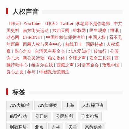
人权声音
《昨天》YouTube
|
《昨天》Twitter
|
李老师不是你老师
|
中共
国史料
|
南方街头运动
|
六四天网
|
维权网
|
民生观察
|
博讯
|
动态网
|
CHRDNET
|
中国维权律师关注组
|
中国人权
|
看不见
的西藏
|
西藏人权与民主中心
|
前线卫士
|
国际特赦
|
人权观
察
|
良心之友
|
台湾民主基金会
|
北京爱知行
|
传知行
|
公盟
许志永
|
新公民运动
|
独立媒体
|
全球之声
|
安全工具箱
|
西
藏行动中心
|
维吾尔在线
|
西藏之声
|
对话基金会
|
玫瑰中国
|
良心之友
|
参与
|
中國政治犯關注
标签
709大抓捕
709律师案
上海
人权捍卫者
倡导行动
公开信
公民权利
刑事拘留
刑满释放
北京
吉林
天津
宗教信仰