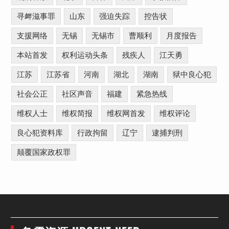
寻衅滋事罪
山东
强迫失踪
控告状
支援网络
无锡
无锡市
曹顺利
月度报告
本站首发
权利运动头条
残疾人
江天勇
江苏
江苏省
河南
湖北
湖南
狱中良心犯
社会公正
社区声音
福建
紧急热线
维权人士
维权简报
维权网首发
维权评论
良心犯资料库
行政拘留
辽宁
逮捕判刑
颠覆国家政权罪