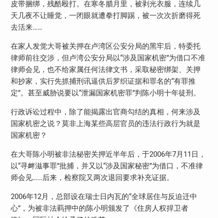
皮带捆绑，残酷殴打。在寒冬腊月里，被剥光衣服，连续几
天几夜不让睡觉，一闭眼就遭拳打脚踢，被一次次折磨得死
去活来……
在家人发觉大哥被关押在卢湾区公安分局的黑牢后，特委托
律师前往交涉，但卢湾公安分局以“涉及国家机密”为借口不准
律师会见，也不给家属任何法律文书，采取秘密绑架、关押
和抄家，实行先抓捕刑讯逼供后罗织证据和罪名的“有罪推
定”。甚至威胁说要以“泄漏国家机密罪”判陈小明十年徒刑。
行政诉讼过程中，除了能揭露出官商勾结的真相，何来涉及
国家机密之说？莫非上海某些高层官员的违法行政行为就是
国家机密？
在大哥陈小明被非法秘密关押近半年后，于2006年7月11日，
以“寻衅滋事罪”批捕，并又以“涉及国家秘密”为借口，不准律
师会见……后来，检察院又两次退回要求补充证据。
2006年12月，总部设在瑞士日内瓦的“全球居住与反迫迁中
心”，为被非法羁押中的陈小明颁发了《住房人权捍卫者