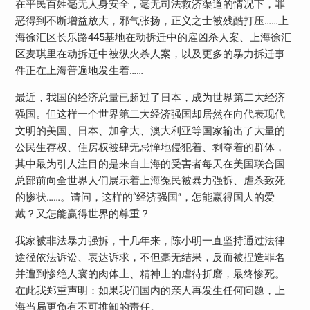
在平民百姓毫无人身安全，毫无司法救济渠道的情况下，罪
恶得到不断增益放大，邪气张扬，正义之士被残酷打压……上
海徐汇区长乐路445基地在动拆迁中的雇凶杀人案、上海徐汇
区麦琪里在动拆迁中被纵火杀人案，以及更多的暴力拆迁事
件正在上海普遍地发生着……
最近，我国的经济总量已超过了日本，成为世界第二大经济
强国。但这样一个世界第二大经济强国却居然在向代表现代
文明的美国、日本、加拿大、澳大利亚等国家输出了大量的
公民生存权、住房权被肆无忌惮地侵犯着、剥夺着的群体，
其中最为引人注目的是来自上海的受害者每天在美国联合国
总部前向全世界人们展示着上海冤民被暴力强拆、虐杀致死
的惨状……。请问，这样的“经济强国”，怎能赢得国人的爱
戴？又怎能赢得世界的尊重？
我家被非法暴力强拆，十几年来，陈小明一直坚持通过法律
途径依法诉讼、表达诉求，不但毫无结果，反而被捏造罪名
并遭到惨绝人寰的肉体上、精神上的虐待折磨，最终惨死。
在此我郑重声明：如果我们国内的亲人再发生任何问题，上
海当局更负有不可推卸的责任。