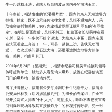
生一起以权压法，践踏人权影响波及国内外的司法丑闻。
十年多前，福清发生的“纪委爆炸案”， 国内的亲人无端遭警方
抓捕、抄家，既不出示任何法律文书，又拒不通知家人，采
取秘密逮捕和关押，实行先逮捕后罗织证据和罪名的“有罪推
定”。在明知是冤案后，又拒不纠正，把蒙冤者长期羁押在看
守所，至今十年多仍不给个说法。为给亲人申冤，国内亲属
在洗冤艰途上奔波了十年，可是一趟趟上访、告状无功而
返，一次次反映问题石沉大海，还屡屡遭到当地警方的传
唤、关押、拘留和判刑。
2001年6月24日（星期天），福清市纪委司机吴章雄接到领导
传呼赶到单位，触动多人看见均未爆炸、放置在纪委信访室
门口的爆炸物，被当场炸死。
省厅挂牌督办，福建省公安厅原副厅长牛纪刚专办，福清原
公安局长林孜（后因涉黑被判刑）为组长的专案组，在全市
展开拉网式大排查“十种人员”，随意抓人，唯独不查把被害者
引到爆炸现场导致其直接被炸身亡的神秘打传呼者。凭一封
凭空捏造的诬告信，就将福清市中福公司原经理陈科云（陈