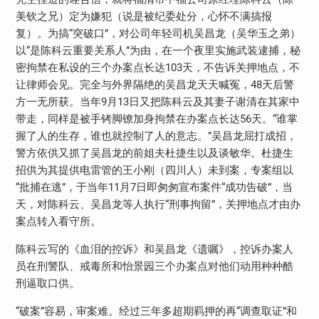
美钦之兄）定为嫌犯（说是被纪委处分，心怀不满搞报
复）。为搞“突破口”，对公司年轻司机吴昌龙（吴华玉之弟）
以“是陈科云重要关系人”为由，在一个夜里实施武装逮捕，秘
密拘禁在私设的三个办案点长达103天，不告诉关押地点，不
让律师会见。完全与外界隔绝的吴昌龙天天喊冤，48天后警
方一无所获。当年9月13日又把陈科云及其妻子谢清在其家中
带走，同样是被手铐脚镣加身拘禁在办案点长达56天。“谁掌
握了人的生存，谁也就控制了人的意志。”吴昌龙屈打成招，
警方依供又抓了吴昌龙的前姐夫杜捷生以及谈敏华。杜捷生
招供为其提供电雷管的王小刚（四川人）未到案，专案组以
“批捕在逃”，于当年11月7日即匆匆宣布案件“成功告破”，当
天，对陈科云、吴昌龙等人执行“刑事拘留”，关押地点才由办
案点转入看守所。
陈科云写的《血泪的控诉》和吴昌龙《遗嘱》，控诉办案人
员在刑警队、戒毒所和怡景园三个办案点对他们动用种种酷
刑逼取口供。
“破案”容易，审案难。经过三年多超期羁押的再“调查取证”和