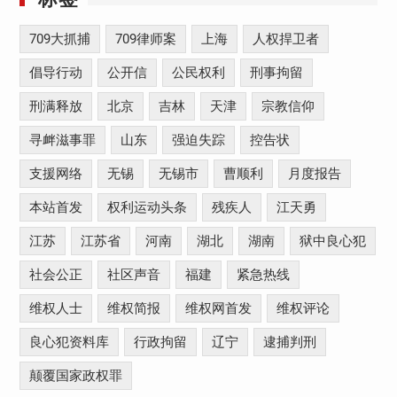
709大抓捕
709律师案
上海
人权捍卫者
倡导行动
公开信
公民权利
刑事拘留
刑满释放
北京
吉林
天津
宗教信仰
寻衅滋事罪
山东
强迫失踪
控告状
支援网络
无锡
无锡市
曹顺利
月度报告
本站首发
权利运动头条
残疾人
江天勇
江苏
江苏省
河南
湖北
湖南
狱中良心犯
社会公正
社区声音
福建
紧急热线
维权人士
维权简报
维权网首发
维权评论
良心犯资料库
行政拘留
辽宁
逮捕判刑
颠覆国家政权罪