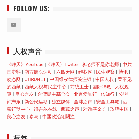
FOLLOW US:
Youtube
人权声音
《昨天》YouTube
|
《昨天》Twitter
|
李老师不是你老师
|
中共
国史料
|
南方街头运动
|
六四天网
|
维权网
|
民生观察
|
博讯
|
动态网
|
CHRDNET
|
中国维权律师关注组
|
中国人权
|
看不见
的西藏
|
西藏人权与民主中心
|
前线卫士
|
国际特赦
|
人权观
察
|
良心之友
|
台湾民主基金会
|
北京爱知行
|
传知行
|
公盟
许志永
|
新公民运动
|
独立媒体
|
全球之声
|
安全工具箱
|
西
藏行动中心
|
维吾尔在线
|
西藏之声
|
对话基金会
|
玫瑰中国
|
良心之友
|
参与
|
中國政治犯關注
标签