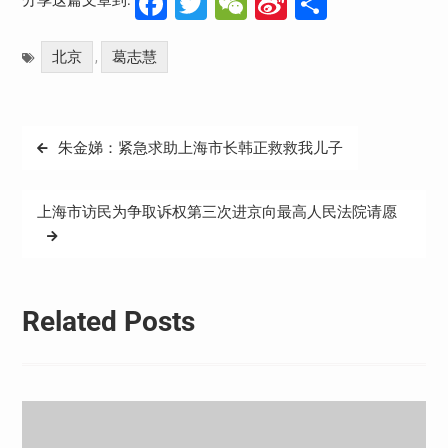
Facebook
Twitter
WeChat
Sina
分
Weibo
享
北京
葛志慧
,
文
朱金娣：紧急求助上海市长韩正救救我儿子
章
导
上海市访民为争取诉权第三次进京向最高人民法院请愿
航
Related Posts