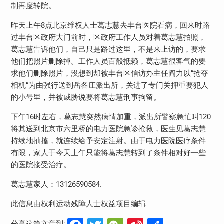
制再度转院。
昨天上午8点北京维权人士葛志慧去丰台医院看病，回来时路
过丰台区政府大门前时，区政府工作人员对着葛志慧拍照，
葛志慧告诉他们，自己只是路过这里，不是来上访的，要求
他们把照片删除掉。工作人员百般抵赖，葛志慧很客气的要
求他们删除照片，没想到却被丰台区信访办主任阎力以“抢夺
相机”为由强行送到岳各庄派出所，关进了专门关押重要犯人
的小号里，并被威胁说要将葛志慧刑事拘留。
下午16时左右，葛志慧突然病情加重，派出所警察急忙叫120
将其送到北京市六里桥的电力医院急诊抢救，医生见葛志慧
持续地抽搐，就连续给予安定注射。由于电力医院医疗条件
有限，家人于今天上午只能将葛志慧转到了条件相对好一些
的医院接受治疗。
葛志慧家人：13126590584.
此信息由权利运动残障人士权益项目编辑
分享这篇文章到: