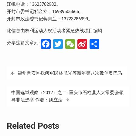
江帆电话：13623782982。
开封市委书记祁金立：15939506666。
开封市政法委书记蒋美兰：13723286999。
此信息由权利运动人权活动者紧急热线项目编辑
Facebook
Twitter
WeChat
Sina
分
分享这篇文章到:
Weibo
享
文
福州晋安区残疾冤民林旭光等新年第八次致信奥巴马
章
导
中国选举观察（2012）之二: 重庆市石柱县人大常委会领
航
导非法选举 作者：姚立法
Related Posts