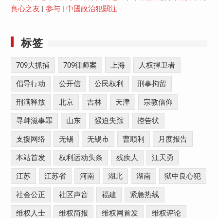
良心之友
|
参与
|
中國政治犯關注
标签
709大抓捕
709律师案
上海
人权捍卫者
倡导行动
公开信
公民权利
刑事拘留
刑满释放
北京
吉林
天津
宗教信仰
寻衅滋事罪
山东
强迫失踪
控告状
支援网络
无锡
无锡市
曹顺利
月度报告
本站首发
权利运动头条
残疾人
江天勇
江苏
江苏省
河南
湖北
湖南
狱中良心犯
社会公正
社区声音
福建
紧急热线
维权人士
维权简报
维权网首发
维权评论