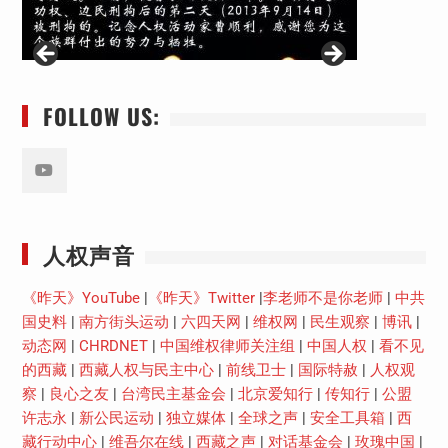
FOLLOW US:
Youtube
人权声音
《昨天》YouTube
|
《昨天》Twitter
|
李老师不是你老师
|
中共
国史料
|
南方街头运动
|
六四天网
|
维权网
|
民生观察
|
博讯
|
动态网
|
CHRDNET
|
中国维权律师关注组
|
中国人权
|
看不见
的西藏
|
西藏人权与民主中心
|
前线卫士
|
国际特赦
|
人权观
察
|
良心之友
|
台湾民主基金会
|
北京爱知行
|
传知行
|
公盟
许志永
|
新公民运动
|
独立媒体
|
全球之声
|
安全工具箱
|
西
藏行动中心
|
维吾尔在线
|
西藏之声
|
对话基金会
|
玫瑰中国
|