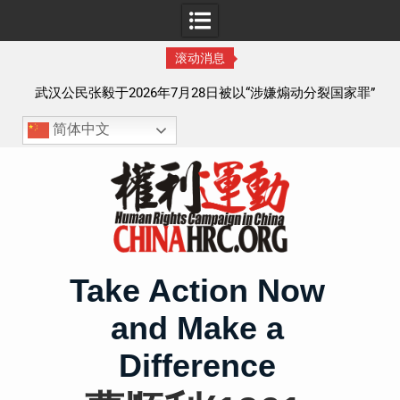
滚动消息
察以
武汉公民张毅于2026年7月28日被以“涉嫌煽动分裂国家罪”
执行逮捕 目前羁押在拉萨市看守所
简体中文
Skip
to
content
Take Action Now
and Make a
Difference