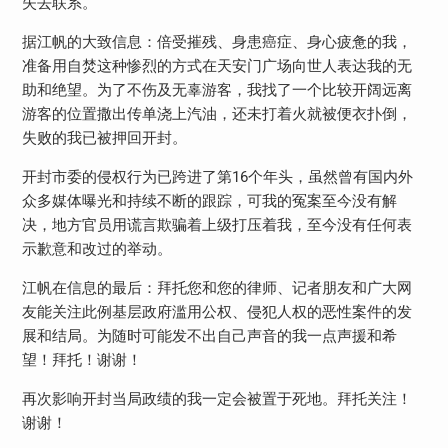
失去联系。
据江帆的大致信息：倍受摧残、身患癌症、身心疲惫的我，
准备用自焚这种惨烈的方式在天安门广场向世人表达我的无
助和绝望。为了不伤及无辜游客，我找了一个比较开阔远离
游客的位置撒出传单浇上汽油，还未打着火就被便衣扑倒，
失败的我已被押回开封。
开封市委的侵权行为已跨进了第16个年头，虽然曾有国内外
众多媒体曝光和持续不断的跟踪，可我的冤案至今没有解
决，地方官员用谎言欺骗着上级打压着我，至今没有任何表
示歉意和改过的举动。
江帆在信息的最后：拜托您和您的律师、记者朋友和广大网
友能关注此例基层政府滥用公权、侵犯人权的恶性案件的发
展和结局。为随时可能发不出自己声音的我一点声援和希
望！拜托！谢谢！
再次影响开封当局政绩的我一定会被置于死地。拜托关注！
谢谢！