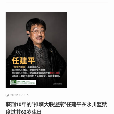
2026-08-05
获刑10年的“推墙大联盟案”任建平在永川监狱
度过其62岁生日